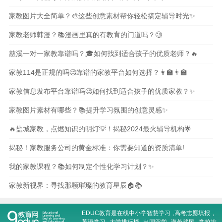
家教图片大全简单？🎨这些创意素材帮你轻松搞定辅导时光✨
家教老师韩漫？📚漫画里真的有教育的门道吗？🧐
慈溪一对一家教靠谱吗？🎓如何找到适合孩子的优质老师？🔥
家教114是正规的吗🧐靠谱的家教平台如何选择？👩‍🏫👨‍🏫
家教信息发布平台靠谱吗🧐如何找到适合孩子的优质家教？✨
家教图片素材有哪些？📚提升学习氛围的创意灵感✨
🔥盐城家教，点燃知识的明灯💡！揭秘2024最火辅导机构🌟
揭秘！家教服务公司的黄金标准：你需要知道的资质清单!
我的家教课程？📚如何制定个性化学习计划？✨
家教新视界：寻找那颗璀璨的教育星辰🏠📚
EDUC教育是在线
中小学智慧学习
,
高考志愿填报
,