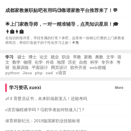
成都家教兼职贴吧有用吗🧐靠谱家教平台推荐来了！💬
🌟上门家教导师，一对一精准辅导，点亮知识星辰！🎓
👨‍🏫👩‍🏫
在知识的海洋里，寻找专属的灯塔？来吧，这里有一份精心打磨的上门家教老
师简历，帮你打造孩子的个性化学习之旅！🌟📚
学习
硕士
博士
论文
就业
职业
早教
家教
奥数
文学
语
文
数学
物理
化学
外语
地理
历史
自然
科学
专升本
考
研
拓展训练
平面设计
网页设计
软件开发
web前端
python
Java
php
cad
c语言
学习资讯
xuexi
More
👶🍼育婴员证书，未来职场新宠儿！还能考吗
c语言编程难学吗？🤔初学者如何快速入门？
保育师新纪元：2019版国家职业技能标准