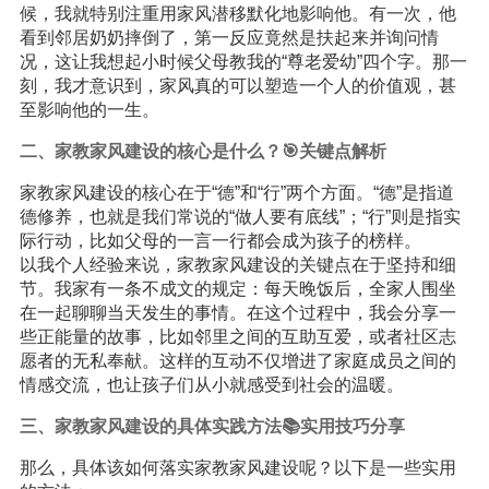
候，我就特别注重用家风潜移默化地影响他。有一次，他
看到邻居奶奶摔倒了，第一反应竟然是扶起来并询问情
况，这让我想起小时候父母教我的“尊老爱幼”四个字。那一
刻，我才意识到，家风真的可以塑造一个人的价值观，甚
至影响他的一生。
二、家教家风建设的核心是什么？🎯关键点解析
家教家风建设的核心在于“德”和“行”两个方面。“德”是指道
德修养，也就是我们常说的“做人要有底线”；“行”则是指实
际行动，比如父母的一言一行都会成为孩子的榜样。
以我个人经验来说，家教家风建设的关键点在于坚持和细
节。我家有一条不成文的规定：每天晚饭后，全家人围坐
在一起聊聊当天发生的事情。在这个过程中，我会分享一
些正能量的故事，比如邻里之间的互助互爱，或者社区志
愿者的无私奉献。这样的互动不仅增进了家庭成员之间的
情感交流，也让孩子们从小就感受到社会的温暖。
三、家教家风建设的具体实践方法📚实用技巧分享
那么，具体该如何落实家教家风建设呢？以下是一些实用