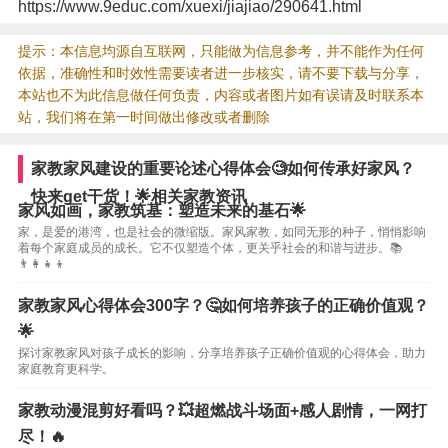
https://www.9educ.com/xuexi/jiajiao/290641.html
提示：本信息均源自互联网，只能做为信息参考，并不能作为任何
依据，准确性和时效性需要读者进一步核实，请不要下载与分享，
本站也不为此信息做任何负责，内容或者图片如有误请及时联系本
站，我们将在第一时间做出修改或者删除
家教家风建设的重要论述心得体会🧐如何传承好家风？
快来get干货！🌟相关家教资讯
家风如画，家教筑基：塑造未来的基石🌟
家，是爱的港湾，也是社会的微缩版。家风家教，如同无形的种子，悄悄影响
着每个家庭成员的成长。它不仅塑造个体，更关乎社会的和谐与进步。📚
👨‍👩‍👧‍👦
家教家风心得体会300字？🤔如何培养孩子的正确价值观？
🌟
探讨家教家风对孩子成长的影响，分享培养孩子正确价值观的心得体会，助力
家庭教育更科学。
家教动漫混剪好看吗？💥超燃战斗场面+感人剧情，一网打
尽！🔥