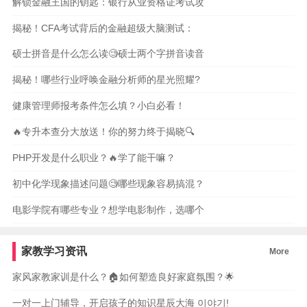
解锁金融王国的钥匙：银行从业资格证考试攻
揭秘！CFA考试背后的金融超级大脑测试：
硕士拼音是什么怎么读🧐硕士两个字拼音读音
揭秘！哪些行业呼唤金融分析师的星光照耀?
健康管理师报考条件怎么填？小白必看！
🔥专升本查分大放送！你的努力终于揭晓🔍
PHP开发是什么职业？🔥学了能干嘛？
初中化学现象描述问题🧐哪些现象容易搞混？
电影学院有哪些专业？想学电影制作，选哪个
家教学习资讯
More
家风家教家训是什么？🏠如何塑造良好家庭氛围？🌟
一对一上门辅导，开启孩子的知识星辰大海 이야기!