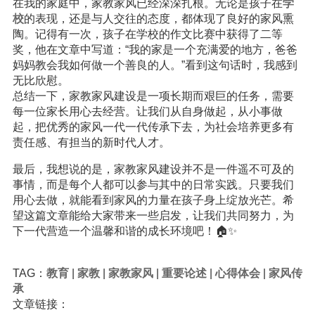
在我的家庭中，家教家风已经深深扎根。无论是孩子在
学
校
的表现，还是与人交往的态度，都体现了良好的家风熏
陶。记得有一次，孩子在学校的作文比赛中获得了二等
奖，他在文章中写道：“我的家是一个充满爱的地方，爸爸
妈妈教会我如何做一个善良的人。”看到这句话时，我感到
无比欣慰。
总结一下，家教家风建设是一项长期而艰巨的任务，需要
每一位家长用心去经营。让我们从自身做起，从小事做
起，把优秀的家风一代一代传承下去，为社会培养更多有
责任感、有担当的新时代人才。
最后，我想说的是，家教家风建设并不是一件遥不可及的
事情，而是每个人都可以参与其中的日常实践。只要我们
用心去做，就能看到家风的力量在孩子身上绽放光芒。希
望这篇文章能给大家带来一些启发，让我们共同努力，为
下一代营造一个温馨和谐的成长环境吧！🏠✨
TAG：
教育
|
家教
|
家教家风
|
重要论述
|
心得体会
|
家风传
承
文章链接：