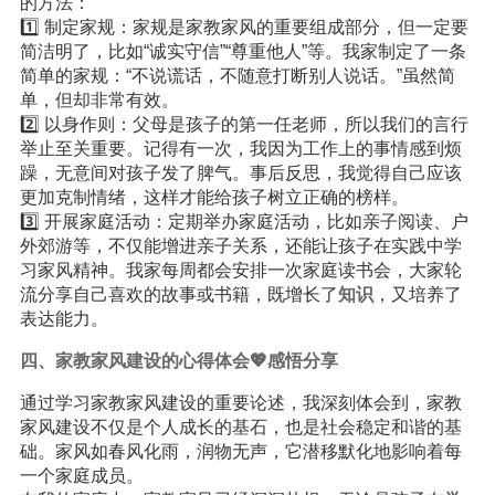
的方法：
1️⃣ 制定家规：家规是家教家风的重要组成部分，但一定要
简洁明了，比如“诚实守信”“尊重他人”等。我家制定了一条
简单的家规：“不说谎话，不随意打断别人说话。”虽然简
单，但却非常有效。
2️⃣ 以身作则：父母是孩子的第一任老师，所以我们的言行
举止至关重要。记得有一次，我因为工作上的事情感到烦
躁，无意间对孩子发了脾气。事后反思，我觉得自己应该
更加克制情绪，这样才能给孩子树立正确的榜样。
3️⃣ 开展家庭活动：定期举办家庭活动，比如亲子阅读、户
外郊游等，不仅能增进亲子关系，还能让孩子在实践中学
习家风精神。我家每周都会安排一次家庭读书会，大家轮
流分享自己喜欢的故事或书籍，既增长了
知识
，又培养了
表达能力。
四、家教家风建设的心得体会💖感悟分享
通过学习家教家风建设的重要论述，我深刻体会到，家教
家风建设不仅是个人成长的基石，也是社会稳定和谐的基
础。家风如春风化雨，润物无声，它潜移默化地影响着每
一个家庭成员。