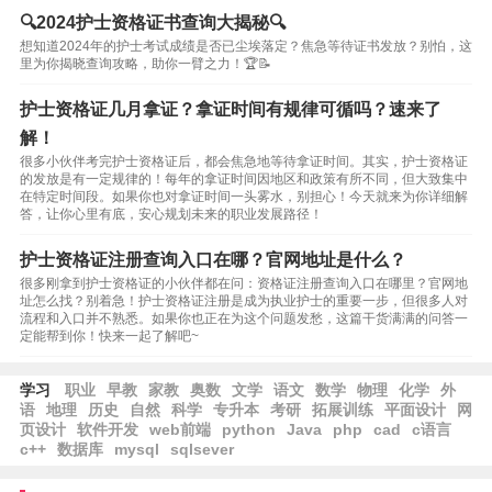
🔍2024护士资格证书查询大揭秘🔍
想知道2024年的护士考试成绩是否已尘埃落定？焦急等待证书发放？别怕，这
里为你揭晓查询攻略，助你一臂之力！🏆📝
护士资格证几月拿证？拿证时间有规律可循吗？速来了
解！
很多小伙伴考完护士资格证后，都会焦急地等待拿证时间。其实，护士资格证
的发放是有一定规律的！每年的拿证时间因地区和政策有所不同，但大致集中
在特定时间段。如果你也对拿证时间一头雾水，别担心！今天就来为你详细解
答，让你心里有底，安心规划未来的职业发展路径！
护士资格证注册查询入口在哪？官网地址是什么？
很多刚拿到护士资格证的小伙伴都在问：资格证注册查询入口在哪里？官网地
址怎么找？别着急！护士资格证注册是成为执业护士的重要一步，但很多人对
流程和入口并不熟悉。如果你也正在为这个问题发愁，这篇干货满满的问答一
定能帮到你！快来一起了解吧~
学习
职业
早教
家教
奥数
文学
语文
数学
物理
化学
外
语
地理
历史
自然
科学
专升本
考研
拓展训练
平面设计
网
页设计
软件开发
web前端
python
Java
php
cad
c语言
c++
数据库
mysql
sqlsever