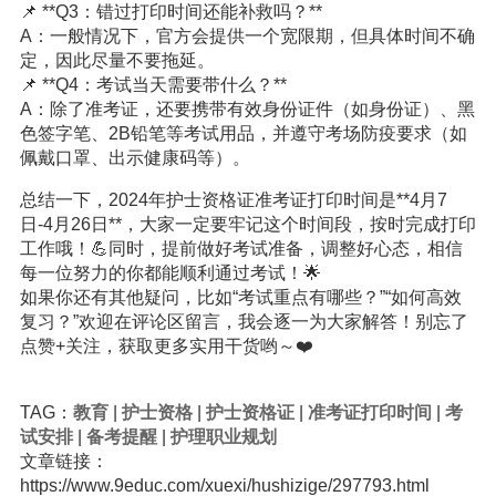
📌 **Q3：错过打印时间还能补救吗？**
A：一般情况下，官方会提供一个宽限期，但具体时间不确
定，因此尽量不要拖延。
📌 **Q4：考试当天需要带什么？**
A：除了准考证，还要携带有效身份证件（如身份证）、黑
色签字笔、2B铅笔等考试用品，并遵守考场防疫要求（如
佩戴口罩、出示健康码等）。
总结一下，2024年护士资格证准考证打印时间是**4月7
日-4月26日**，大家一定要牢记这个时间段，按时完成打印
工作哦！💪同时，提前做好考试准备，调整好心态，相信
每一位努力的你都能顺利通过考试！🌟
如果你还有其他疑问，比如“考试重点有哪些？”“如何高效
复习？”欢迎在评论区留言，我会逐一为大家解答！别忘了
点赞+关注，获取更多实用干货哟～❤️
TAG：
教育
|
护士资格
|
护士资格证
|
准考证打印时间
|
考
试安排
|
备考提醒
|
护理职业规划
文章链接：
https://www.9educ.com/xuexi/hushizige/297793.html