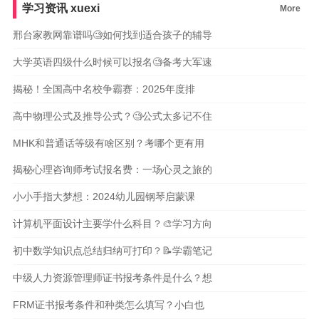
学习资讯
xuexi
More
邢台家教网靠谱吗🧐如何找到适合孩子的辅导
大学英语四级什么时候可以报名🧐备考大军速
揭秘！全国高中名校争霸赛：2025年度排
高中物理公式及推导公式？🧐公式太多记不住
MHK和普通话等级有啥区别？考哪个更有用
揭秘心理咨询师考试报名费：一场心灵之旅的
小小手指大梦想：2024幼儿园钢琴启蒙课
计算机平面设计主要学什么科目？🎨学习方向
初中数学知识点总结归纳可打印？📝学霸笔记
中级人力资源管理师证书报考条件是什么？想
FRM证书报考条件和种类怎么填写？小白也