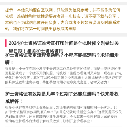
提示：本信息均源自互联网，只能做为信息参考，并不能作为任何
依据，准确性和时效性需要读者进一步核实，请不要下载与分享，
本站也不为此信息做任何负责，内容或者图片如有误请及时联系本
站，我们将在第一时间做出修改或者删除
2024护士资格证准考证打印时间是什么时候？别错过关
键日期！相关护士资格资讯
护士资格证变更流程复杂吗？小程序能搞定吗？求详细步
骤！
很多护士小伙伴在职业发展中会遇到工作单位变更的情况，而护士资格证的变
更登记就成了一个绕不开的问题。传统线下跑腿办理耗时又麻烦，现在有了“电
子化注册”小程序，真的可以轻松搞定吗？今天就来为大家揭秘护士资格证变更
的具体流程和注意事项，手把手教你用小程序完成变更，省时又省力！
护士资格证有效期是几年？过期了还能注册吗？快来看权
威解答！
很多小伙伴在考取护士资格证后，对证书的有效期和注册时间一头雾水。比
如“护士资格证有效期到底几年？”“如果忘记及时注册怎么办？”这些问题不仅关
系到执业资格，还直接影响职业生涯规划。今天就来一次性解决大家的疑惑，
帮助各位护理小白清晰了解相关政策，顺利开启护理事业！