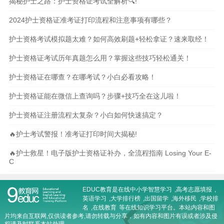
揭秘护士之路：护士资格证考试全解析🔍!
2024护士资格证准考证打印流程和注意事项有哪些？
护士资格考试模拟题太难？如何高效刷题+轻松拿证？速来取经！
护士资格证考试历年真题怎么用？掌握这些技巧轻松通关！
护士资格证在哪查？在哪考试？小白必看攻略！
护士资格证能在微信上查询吗？步骤+技巧全在这儿啦！
护士资格证注册流程太复杂？小白如何快速搞定？
🔥护士考试警报！准考证打印时间大揭秘!
🔥护士救星！电子版护士资格证补办，全流程指南 Losing Your E-
C
EDUC教育是在线
中小学智慧学习
,
高考志愿填报
,
英语学习
,
大学排行榜
,
出国留学
,
海外移民
,
学校排
名
,
在线教育
等在线知识学习平台。本站内容和图
片均来自互联网,仅供读者参考,请勿转载与分享，如有内容和图片有误或者涉及侵