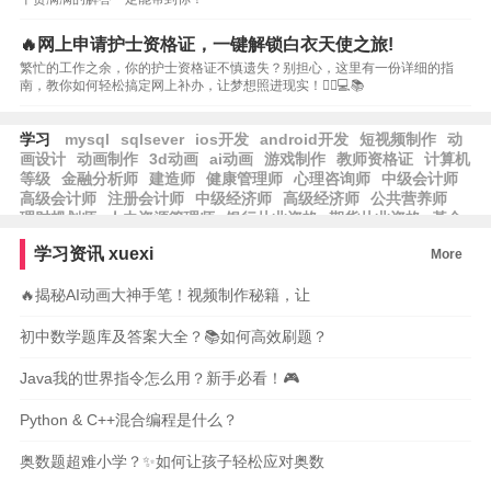
🔥网上申请护士资格证，一键解锁白衣天使之旅!
繁忙的工作之余，你的护士资格证不慎遗失？别担心，这里有一份详细的指
南，教你如何轻松搞定网上补办，让梦想照进现实！👩‍⚕️💻📚
学习
mysql
sqlsever
ios开发
android开发
短视频制作
动
画设计
动画制作
3d动画
ai动画
游戏制作
教师资格证
计算机
等级
金融分析师
建造师
健康管理师
心理咨询师
中级会计师
高级会计师
注册会计师
中级经济师
高级经济师
公共营养师
理财规划师
人力资源管理师
银行从业资格
期货从业资格
基金
从业资格
保育师
育婴员
养老护理员
学习资讯
xuexi
More
🔥揭秘AI动画大神手笔！视频制作秘籍，让
初中数学题库及答案大全？📚如何高效刷题？
Java我的世界指令怎么用？新手必看！🎮
Python & C++混合编程是什么？
奥数题超难小学？✨如何让孩子轻松应对奥数