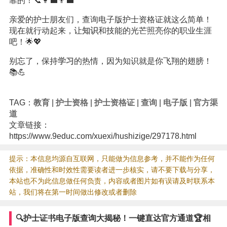
靠的！📞👩‍💼👨‍💼
亲爱的护士朋友们，查询电子版护士资格证就这么简单！
现在就行动起来，让
知识
和技能的光芒照亮你的职业生涯
吧！🌟💖
别忘了，保持
学习
的热情，因为知识就是你飞翔的翅膀！
📚💪
TAG：
教育
|
护士资格
|
护士资格证
|
查询
|
电子版
|
官方渠
道
文章链接：
https://www.9educ.com/xuexi/hushizige/297178.html
提示：本信息均源自互联网，只能做为信息参考，并不能作为任何
依据，准确性和时效性需要读者进一步核实，请不要下载与分享，
本站也不为此信息做任何负责，内容或者图片如有误请及时联系本
站，我们将在第一时间做出修改或者删除
🔍护士证书电子版查询大揭秘！一键直达官方通道🏆相