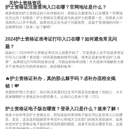
关护士资格资讯
护士资格证注册查询入口在哪？官网地址是什么？
很多刚拿到护士资格证的小伙伴都在问：资格证注册查询入口在哪里？官网地
址怎么找？别着急！护士资格证注册是成为执业护士的重要一步，但很多人对
流程和入口并不熟悉。如果你也正在为这个问题发愁，这篇干货满满的问答一
定能帮到你！快来一起了解吧~
2024护士资格证准考证打印入口在哪？如何避免常见问
题？
姐妹们！2024年护士资格证考试马上就要开始了，可是很多人还不知道准考证
打印入口在哪？更别提一些容易忽略的细节问题。准考证是参加考试的“入场
券”，如果错过打印时间或者出错，可能会影响考试哦！今天就来详细解答大家
关于准考证打印的所有疑问，助你顺利备考~
🔥护士资格证补办，真的那么棘手吗？💰补办流程全揭
秘！💸
亲爱的护理小天使们，你们有没有遇到过证书不慎丢失的尴尬？别担心，今天
就来聊聊护士资格证补办那些事儿，让咱们心里有个谱！👩‍⚕️🔍
护士资格证电子版在哪查？登录入口是什么？速来了解！
很多小伙伴考完护士资格证后，想知道如何查询电子版证书以及登录入口在哪
里。其实，这涉及到国家医学考试中心和地方卫生部门的相关系统操作。如果
你也对护士资格证电子版的查询流程感到困惑，或者不知道从哪里开始，这篇
干货满满的解答一定能帮到你！