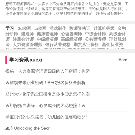
想评工程师职称却一头雾水？不知道从哪开始准备？别担心！无论是学历、工
作经验还是业绩成果，这篇问答都能帮你理清思路。无论你是刚入行的新手，
还是正在冲刺更高职称的老手，这里都有你想要的答案！赶快收藏起来吧~
学习
3d动画
ai动画
游戏制作
教师资格证
计算机等级
金融
分析师
建造师
健康管理师
心理咨询师
中级会计师
高级会计
师
注册会计师
中级经济师
高级经济师
公共营养师
理财规划
师
人力资源管理师
银行从业资格
期货从业资格
基金从业资
格
保育师
育婴员
养老护理员
劳资专管员
医师资格
护士资
格
律师资格
工程师
工程造价
报关员
学习资讯
xuexi
More
揭秘！人力资源管理师四级的入门密码：你需
🔥解锁未来职业密码！BEC报名资格全解析
郑州大学化学系全国排名是多少🧐是怎样的实
🔥初探拓展训练，心灵成长的火花碰撞！🔥
🌈宝贝们的快乐摇篮，幼儿园的温馨颂歌🎈!
🌊💧Unlocking the Secr