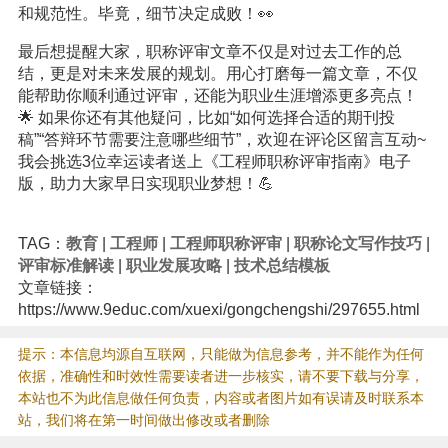
和规范性。毕竟，细节决定成败！👀
最后想提醒大家，职称评审文章不仅是对过去工作的总
结，更是对未来发展的规划。用心打磨每一篇文章，不仅
能帮助你顺利通过评审，还能为职业生涯增添更多亮点！
🌟 如果你还有其他疑问，比如“如何选择合适的期刊投
稿”“答辩环节需要注意哪些细节”，欢迎在评论区留言互动~
我会挑选3位幸运读者送上《工程师职称评审指南》电子
版，助力大家早日实现职业梦想！💪
TAG：
教育
|
工程师
|
工程师职称评审
|
职称论文写作技巧
|
评审标准解读
|
职业发展攻略
|
技术总结模板
文章链接：
https://www.9educ.com/xuexi/gongchengshi/297655.html
提示：本信息均源自互联网，只能做为信息参考，并不能作为任何
依据，准确性和时效性需要读者进一步核实，请不要下载与分享，
本站也不为此信息做任何负责，内容或者图片如有误请及时联系本
站，我们将在第一时间做出修改或者删除