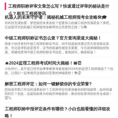
工程师职称评审文章怎么写？快速通过评审的秘诀是什
么？相关工程师资讯
机器人的未来守护者：揭秘机械工程师报考全攻略🛠️🎓
对科技充满热爱，梦想操控未来齿轮？想要加入机械工程的浩瀚星辰？来吧，
让这篇详尽的机械工程师报考攻略帮你点亮梦想之路！🚀📚
中级工程师职称证书怎么查？官方查询渠道大揭秘！
很多小伙伴拿到中级工程师职称证书后，却不知道如何通过官方渠道验证真
伪。无论是求职还是晋升，证书的权威性都至关重要。今天就来聊聊如何快
速、准确地查询中级工程师职称证书信息，避免踩坑，确保权益！
🔥2024监理工程师考试时间大揭秘！📅⏰
小伙伴们，是不是已经开始摩拳擦掌准备迎接2024年的监理工程师挑战了？别
急，让我们一起来揭开这场知识竞赛的神秘面纱！📚🏆
解密工程师评定：如何一键解锁你的专业荣誉?
想知道辛勤工作后的成果如何？工程师评定结果就像你的职场勋章，如何快速
找到它？别急，这篇指南将为你揭开神秘面纱，教你轻松查询你的专业成就！
🏆🔍
工程师职称申报评定条件有哪些？小白也能看懂的详细攻
略！