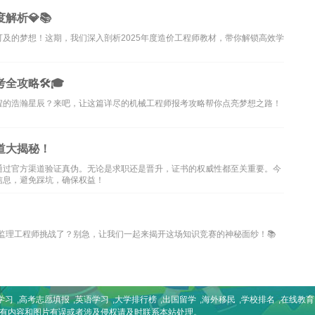
析💎📚
及的梦想！这期，我们深入剖析2025年度造价工程师教材，带你解锁高效学
攻略🛠️🎓
程的浩瀚星辰？来吧，让这篇详尽的机械工程师报考攻略帮你点亮梦想之路！
道大揭秘！
通过官方渠道验证真伪。无论是求职还是晋升，证书的权威性都至关重要。今
信息，避免踩坑，确保权益！
的监理工程师挑战了？别急，让我们一起来揭开这场知识竞赛的神秘面纱！📚
学习
,
高考志愿填报
,
英语学习
,
大学排行榜
,
出国留学
,
海外移民
,
学校排名
,
在线教育
如有内容和图片有误或者涉及侵权请及时联系本站处理。