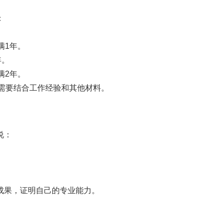
：
满1年。
年。
满2年。
还需要结合工作经验和其他材料。
说：
。
成果，证明自己的专业能力。