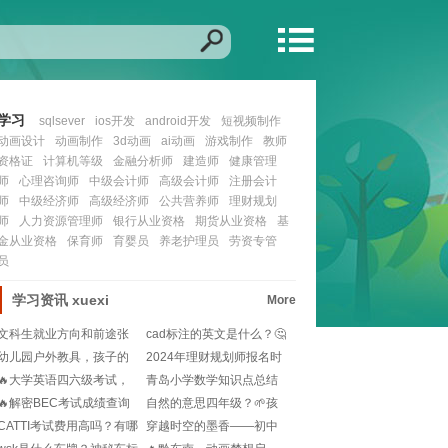
学习
sqlsever
ios开发
android开发
短视频制作
动画设计
动画制作
3d动画
ai动画
游戏制作
教师
资格证
计算机等级
金融分析师
建造师
健康管理
师
心理咨询师
中级会计师
高级会计师
注册会计
师
中级经济师
高级经济师
公共营养师
理财规划
师
人力资源管理师
银行从业资格
期货从业资格
基
金从业资格
保育师
育婴员
养老护理员
劳资专管
员
学习资讯
xuexi
More
文科生就业方向和前途张
cad标注的英文是什么？🤔
雪峰？🎓就业迷茫党
设计图纸必备术
幼儿园户外教具，孩子的
2024年理财规划师报名时
快乐学习乐园🌳!
间是啥时候？不
🔥大学英语四六级考试，
青岛小学数学知识点总结
你的报名时间来了！
大全？📚涵盖1-6
🔥解密BEC考试成绩查询
自然的意思四年级？🌱孩
大作战：步骤指南
子怎么理解更好？💡
CATTI考试费用高吗？有哪
穿越时空的墨香——初中
些语种可选？
语文课本里的文化瑰