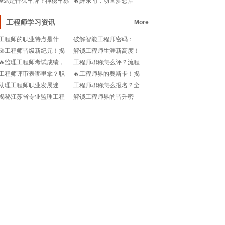
wsk是什么车牌？神秘车标
🔥黔东南，动画梦想启
背后隐藏哪些教
航！🎨——揭秘202
工程师学习资讯
More
工程师的职业特点是什
破解智能工程师密码：
么？如何规划工程师职业
2025报考指南🚀
🚀工程师晋级新纪元！揭
解锁工程师生涯新高度！
发展？
秘职称考试报名官网的独
职称评定那些事儿你需要
🔥监理工程师考试成绩，
工程师职称怎么评？流程
家攻略🛠️
知道!
你准备好了吗？成绩揭晓
+条件全解析！想升职加薪
工程师评审表哪里拿？职
🔥工程师界的奥斯卡！揭
倒计时!
必看！
场小白必看！
秘2025年含金量Top10证
助理工程师职业发展迷
工程师职称怎么报名？全
书🏆
茫？如何快速晋升+提升专
流程+注意事项一文搞懂！
揭秘江苏省专业监理工程
解锁工程师界的晋升密
业技能？
师查询新指南🔍📊
码：职称等级与评定标准
大揭秘🛠️🏆