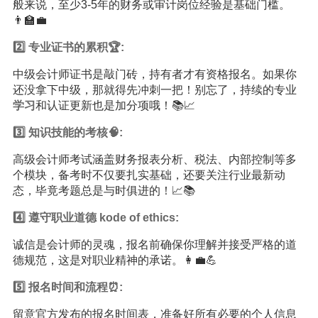
般来说，至少3-5年的财务或审计岗位经验是基础门槛。
👨‍🏫💼
2️⃣ 专业证书的累积🏆:
中级会计师证书是敲门砖，持有者才有资格报名。如果你
还没拿下中级，那就得先冲刺一把！别忘了，持续的专业
学习
和认证更新也是加分项哦！📚📈
3️⃣
知识
技能的考核🧠:
高级会计师考试涵盖财务报表分析、税法、内部控制等多
个模块，备考时不仅要扎实基础，还要关注行业最新动
态，毕竟考题总是与时俱进的！📈📚
4️⃣ 遵守职业道德 kode of ethics:
诚信是会计师的灵魂，报名前确保你理解并接受严格的道
德规范，这是对职业精神的承诺。👩‍💼💪
5️⃣ 报名时间和流程⏰:
留意官方发布的报名时间表，准备好所有必要的个人信息