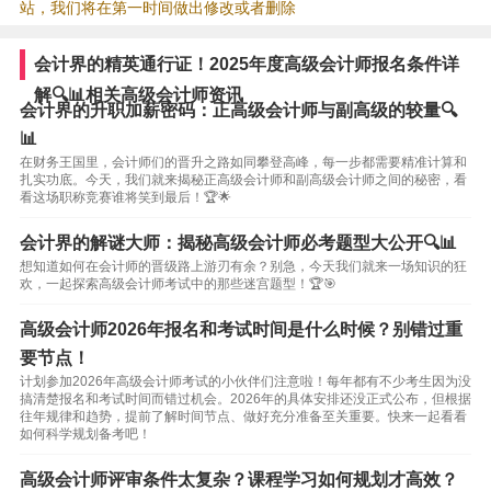
站，我们将在第一时间做出修改或者删除
会计界的精英通行证！2025年度高级会计师报名条件详
解🔍📊相关高级会计师资讯
会计界的升职加薪密码：正高级会计师与副高级的较量🔍
📊
在财务王国里，会计师们的晋升之路如同攀登高峰，每一步都需要精准计算和
扎实功底。今天，我们就来揭秘正高级会计师和副高级会计师之间的秘密，看
看这场职称竞赛谁将笑到最后！🏆🌟
会计界的解谜大师：揭秘高级会计师必考题型大公开🔍📊
想知道如何在会计师的晋级路上游刃有余？别急，今天我们就来一场知识的狂
欢，一起探索高级会计师考试中的那些迷宫题型！🏆🎯
高级会计师2026年报名和考试时间是什么时候？别错过重
要节点！
计划参加2026年高级会计师考试的小伙伴们注意啦！每年都有不少考生因为没
搞清楚报名和考试时间而错过机会。2026年的具体安排还没正式公布，但根据
往年规律和趋势，提前了解时间节点、做好充分准备至关重要。快来一起看看
如何科学规划备考吧！
高级会计师评审条件太复杂？课程学习如何规划才高效？