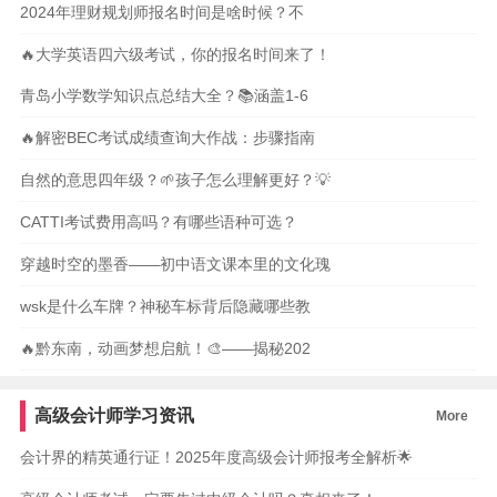
2024年理财规划师报名时间是啥时候？不
🔥大学英语四六级考试，你的报名时间来了！
青岛小学数学知识点总结大全？📚涵盖1-6
🔥解密BEC考试成绩查询大作战：步骤指南
自然的意思四年级？🌱孩子怎么理解更好？💡
CATTI考试费用高吗？有哪些语种可选？
穿越时空的墨香——初中语文课本里的文化瑰
wsk是什么车牌？神秘车标背后隐藏哪些教
🔥黔东南，动画梦想启航！🎨——揭秘202
高级会计师学习资讯
More
会计界的精英通行证！2025年度高级会计师报考全解析🌟