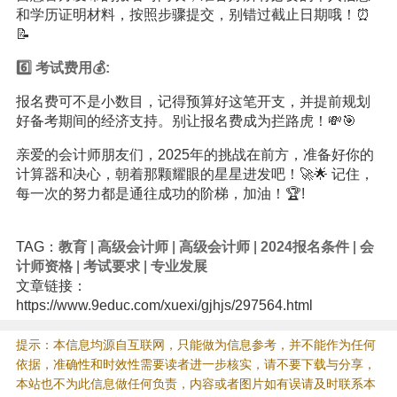
和学历证明材料，按照步骤提交，别错过截止日期哦！⏰
📝
6️⃣ 考试费用💰:
报名费可不是小数目，记得预算好这笔开支，并提前规划
好备考期间的经济支持。别让报名费成为拦路虎！💸🎯
亲爱的会计师朋友们，2025年的挑战在前方，准备好你的
计算器和决心，朝着那颗耀眼的星星进发吧！🚀🌟 记住，
每一次的努力都是通往成功的阶梯，加油！🏆!
TAG：
教育
|
高级会计师
|
高级会计师
|
2024报名条件
|
会
计师资格
|
考试要求
|
专业发展
文章链接：
https://www.9educ.com/xuexi/gjhjs/297564.html
提示：本信息均源自互联网，只能做为信息参考，并不能作为任何
依据，准确性和时效性需要读者进一步核实，请不要下载与分享，
本站也不为此信息做任何负责，内容或者图片如有误请及时联系本