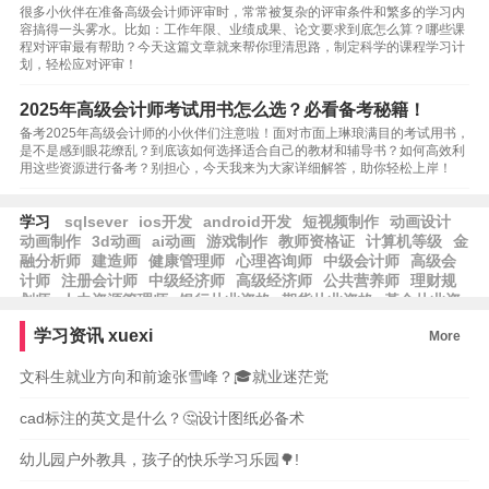
很多小伙伴在准备高级会计师评审时，常常被复杂的评审条件和繁多的学习内
容搞得一头雾水。比如：工作年限、业绩成果、论文要求到底怎么算？哪些课
程对评审最有帮助？今天这篇文章就来帮你理清思路，制定科学的课程学习计
划，轻松应对评审！
2025年高级会计师考试用书怎么选？必看备考秘籍！
备考2025年高级会计师的小伙伴们注意啦！面对市面上琳琅满目的考试用书，
是不是感到眼花缭乱？到底该如何选择适合自己的教材和辅导书？如何高效利
用这些资源进行备考？别担心，今天我来为大家详细解答，助你轻松上岸！
学习
sqlsever
ios开发
android开发
短视频制作
动画设计
动画制作
3d动画
ai动画
游戏制作
教师资格证
计算机等级
金
融分析师
建造师
健康管理师
心理咨询师
中级会计师
高级会
计师
注册会计师
中级经济师
高级经济师
公共营养师
理财规
划师
人力资源管理师
银行从业资格
期货从业资格
基金从业资
格
保育师
育婴员
养老护理员
劳资专管员
学习资讯
xuexi
More
文科生就业方向和前途张雪峰？🎓就业迷茫党
cad标注的英文是什么？🤔设计图纸必备术
幼儿园户外教具，孩子的快乐学习乐园🌳!