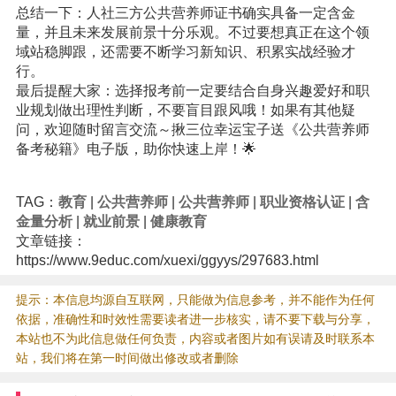
总结一下：人社三方公共营养师证书确实具备一定含金
量，并且未来发展前景十分乐观。不过要想真正在这个领
域站稳脚跟，还需要不断学习新知识、积累实战经验才
行。
最后提醒大家：选择报考前一定要结合自身兴趣爱好和职
业规划做出理性判断，不要盲目跟风哦！如果有其他疑
问，欢迎随时留言交流～揪三位幸运宝子送《公共营养师
备考秘籍》电子版，助你快速上岸！🌟
TAG：
教育
|
公共营养师
|
公共营养师
|
职业资格认证
|
含
金量分析
|
就业前景
|
健康教育
文章链接：
https://www.9educ.com/xuexi/ggyys/297683.html
提示：本信息均源自互联网，只能做为信息参考，并不能作为任何
依据，准确性和时效性需要读者进一步核实，请不要下载与分享，
本站也不为此信息做任何负责，内容或者图片如有误请及时联系本
站，我们将在第一时间做出修改或者删除