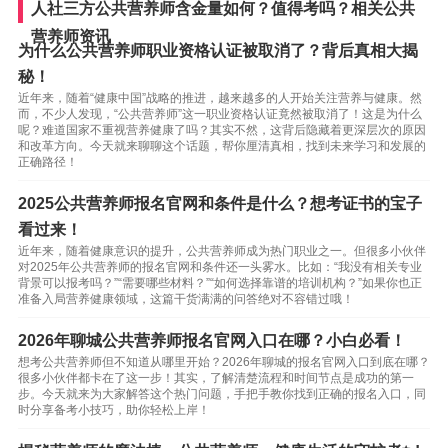
人社三方公共营养师含金量如何？值得考吗？相关公共
营养师资讯
为什么公共营养师职业资格认证被取消了？背后真相大揭
秘！
近年来，随着“健康中国”战略的推进，越来越多的人开始关注营养与健康。然
而，不少人发现，“公共营养师”这一职业资格认证竟然被取消了！这是为什么
呢？难道国家不重视营养健康了吗？其实不然，这背后隐藏着更深层次的原因
和改革方向。今天就来聊聊这个话题，帮你厘清真相，找到未来学习和发展的
正确路径！
2025公共营养师报名官网和条件是什么？想考证书的宝子
看过来！
近年来，随着健康意识的提升，公共营养师成为热门职业之一。但很多小伙伴
对2025年公共营养师的报名官网和条件还一头雾水。比如：“我没有相关专业
背景可以报考吗？”“需要哪些材料？”“如何选择靠谱的培训机构？”如果你也正
准备入局营养健康领域，这篇干货满满的问答绝对不容错过哦！
2026年聊城公共营养师报名官网入口在哪？小白必看！
想考公共营养师但不知道从哪里开始？2026年聊城的报名官网入口到底在哪？
很多小伙伴都卡在了这一步！其实，了解清楚流程和时间节点是成功的第一
步。今天就来为大家解答这个热门问题，手把手教你找到正确的报名入口，同
时分享备考小技巧，助你轻松上岸！