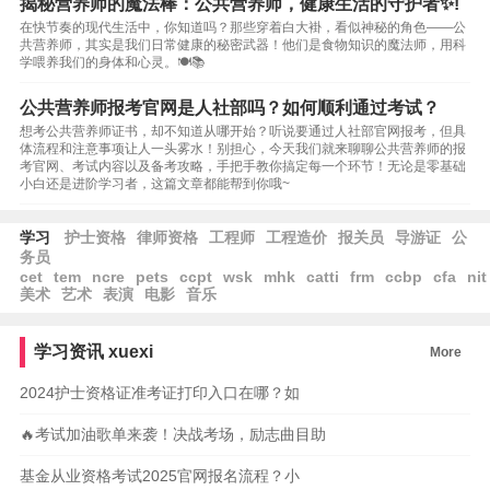
揭秘营养师的魔法棒：公共营养师，健康生活的守护者✨!
在快节奏的现代生活中，你知道吗？那些穿着白大褂，看似神秘的角色——公
共营养师，其实是我们日常健康的秘密武器！他们是食物知识的魔法师，用科
学喂养我们的身体和心灵。🍽️📚
公共营养师报考官网是人社部吗？如何顺利通过考试？
想考公共营养师证书，却不知道从哪开始？听说要通过人社部官网报考，但具
体流程和注意事项让人一头雾水！别担心，今天我们就来聊聊公共营养师的报
考官网、考试内容以及备考攻略，手把手教你搞定每一个环节！无论是零基础
小白还是进阶学习者，这篇文章都能帮到你哦~
学习
护士资格
律师资格
工程师
工程造价
报关员
导游证
公
务员
cet
tem
ncre
pets
ccpt
wsk
mhk
catti
frm
ccbp
cfa
nit
美术
艺术
表演
电影
音乐
学习资讯
xuexi
More
2024护士资格证准考证打印入口在哪？如
🔥考试加油歌单来袭！决战考场，励志曲目助
基金从业资格考试2025官网报名流程？小