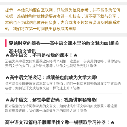
提示：本信息均源自互联网，只能做为信息参考，并不能作为任何
依据，准确性和时效性需要读者进一步核实，请不要下载与分享，
本站也不为此信息做任何负责，内容或者图片如有误请及时联系本
站，我们将在第一时间做出修改或者删除
穿越时空的墨香——高中语文课本里的散文魅力📖!相关
高中语文资讯
🔥高中语文，不再是枯燥的课本！🔥
还在为高中语文的繁重课业头疼吗？别怕，这里有一份实用的攻略，带你轻松
开启文学的大门，提升语文素养，让作文也能绽放光彩！📚🌟
🔥高中语文逆袭记：成绩差也能成为文学大师!
是不是每次翻开语文课本就头疼？别怕，咱们一起探索那些隐藏在文字背后的
秘密，如何让语文成绩像火箭一样飞速上升！🚀📚
🔥高中语文，解锁学霸密码：视频讲解秘籍📚!
面对浩瀚的古诗词和深奥的文言文，如何让高中语文学习如虎添翼？看这里！
跟着视频讲解，我们来一场高效学习的探险之旅！🚀📚
高中语文72篇电子版哪里找？📚一键获取学习神器！🔥