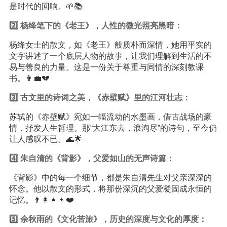
是时代的回响。🌱📚
2️⃣ 杨绛笔下的《老王》，人性的微光照亮黑暗：
杨绛女士的散文，如《老王》般质朴而深情，她用平实的
文字讲述了一个底层人物的故事，让我们理解到生活的不
易与善良的力量。这是一份关于尊重与同情的深刻教课
书。👨‍💼💔
3️⃣ 古文里的诗词之美，《赤壁赋》里的江河壮志：
苏轼的《赤壁赋》宛如一幅流动的水墨画，借古战场的豪
情，抒发人生哲理。那“大江东去，浪淘尽”的诗句，至今仍
让人感叹不已。🌊🌟
4️⃣ 朱自清的《背影》，父爱如山的无声诗篇：
《背影》中的每一个细节，都是朱自清先生对父亲深深的
怀念。他以散文的形式，将那份深沉的父爱凝固成永恒的
记忆。👨‍👩‍👧‍👦❤️
5️⃣ 余秋雨的《文化苦旅》，历史的深度与文化的厚度：