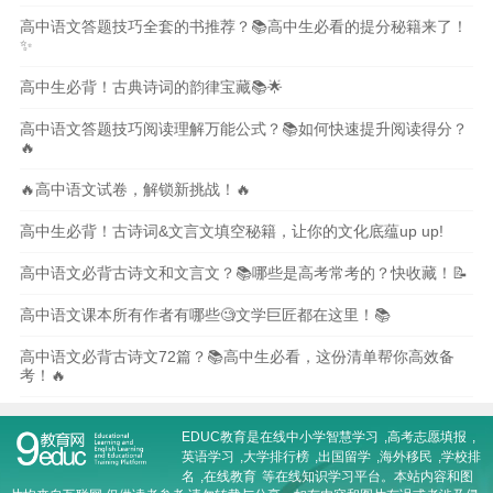
高中语文答题技巧全套的书推荐？📚高中生必看的提分秘籍来了！
✨
高中生必背！古典诗词的韵律宝藏📚🌟
高中语文答题技巧阅读理解万能公式？📚如何快速提升阅读得分？
🔥
🔥高中语文试卷，解锁新挑战！🔥
高中生必背！古诗词&文言文填空秘籍，让你的文化底蕴up up!
高中语文必背古诗文和文言文？📚哪些是高考常考的？快收藏！📝
高中语文课本所有作者有哪些🧐文学巨匠都在这里！📚
高中语文必背古诗文72篇？📚高中生必看，这份清单帮你高效备
考！🔥
EDUC教育是在线
中小学智慧学习
,
高考志愿填报
,
英语学习
,
大学排行榜
,
出国留学
,
海外移民
,
学校排
名
,
在线教育
等在线知识学习平台。本站内容和图