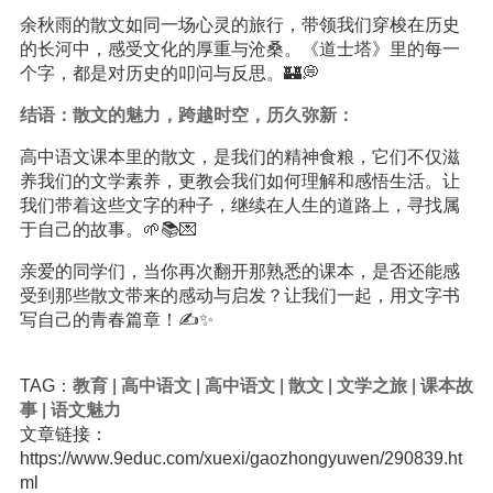
余秋雨的散文如同一场心灵的旅行，带领我们穿梭在历史
的长河中，感受文化的厚重与沧桑。《道士塔》里的每一
个字，都是对历史的叩问与反思。🏰💭
结语：散文的魅力，跨越时空，历久弥新：
高中语文课本里的散文，是我们的精神食粮，它们不仅滋
养我们的文学素养，更教会我们如何理解和感悟生活。让
我们带着这些文字的种子，继续在人生的道路上，寻找属
于自己的故事。🌱📚💌
亲爱的同学们，当你再次翻开那熟悉的课本，是否还能感
受到那些散文带来的感动与启发？让我们一起，用文字书
写自己的青春篇章！✍️✨
TAG：
教育
|
高中语文
|
高中语文
|
散文
|
文学之旅
|
课本故
事
|
语文魅力
文章链接：
https://www.9educ.com/xuexi/gaozhongyuwen/290839.ht
ml