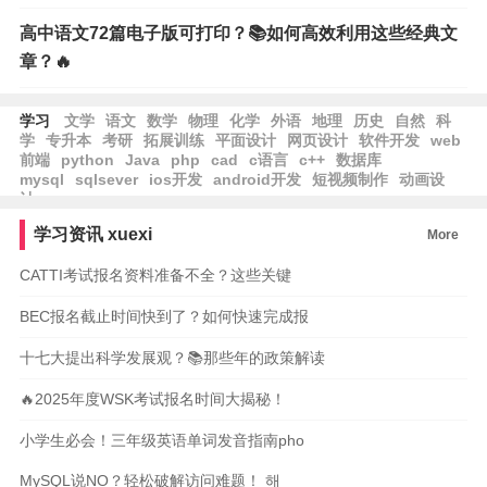
高中语文72篇电子版可打印？📚如何高效利用这些经典文
章？🔥
学习
文学
语文
数学
物理
化学
外语
地理
历史
自然
科
学
专升本
考研
拓展训练
平面设计
网页设计
软件开发
web
前端
python
Java
php
cad
c语言
c++
数据库
mysql
sqlsever
ios开发
android开发
短视频制作
动画设
计
学习资讯
xuexi
More
CATTI考试报名资料准备不全？这些关键
BEC报名截止时间快到了？如何快速完成报
十七大提出科学发展观？📚那些年的政策解读
🔥2025年度WSK考试报名时间大揭秘！
小学生必会！三年级英语单词发音指南pho
MySQL说NO？轻松破解访问难题！ 해