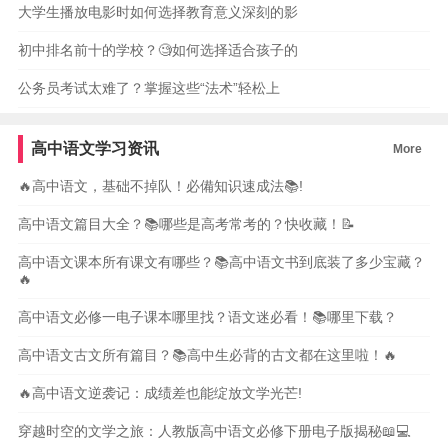
大学生播放电影时如何选择教育意义深刻的影
初中排名前十的学校？🧐如何选择适合孩子的
公务员考试太难了？掌握这些“法术”轻松上
高中语文学习资讯
More
🔥高中语文，基础不掉队！必備知识速成法📚!
高中语文篇目大全？📚哪些是高考常考的？快收藏！📝
高中语文课本所有课文有哪些？📚高中语文书到底装了多少宝藏？
🔥
高中语文必修一电子课本哪里找？语文迷必看！📚哪里下载？
高中语文古文所有篇目？📚高中生必背的古文都在这里啦！🔥
🔥高中语文逆袭记：成绩差也能绽放文学光芒!
穿越时空的文学之旅：人教版高中语文必修下册电子版揭秘📖💻