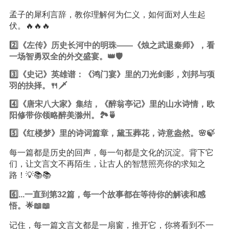
孟子的犀利言辞，教你理解何为仁义，如何面对人生起
伏。🔥🔥🔥
2️⃣《左传》历史长河中的明珠——《烛之武退秦师》，看
一场智勇双全的外交盛宴。👑🛡️
3️⃣《史记》英雄谱：《鸿门宴》里的刀光剑影，刘邦与项
羽的抉择。🍴🗡️
4️⃣《唐宋八大家》集结，《醉翁亭记》里的山水诗情，欧
阳修带你领略醉美滁州。🏞️🍵
5️⃣《红楼梦》里的诗词篇章，黛玉葬花，诗意盎然。🌸🍃
每一篇都是历史的回声，每一句都是文化的沉淀。背下它
们，让文言文不再陌生，让古人的智慧照亮你的求知之
路！💡📚📚
6️⃣...一直到第32篇，每一个故事都在等待你的解读和感
悟。🌟📖📖
记住，每一篇文言文都是一扇窗，推开它，你将看到不一