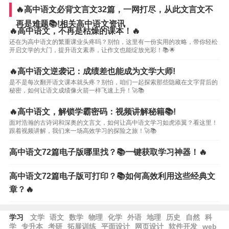
🔥高中语文必背文言文32篇，一网打尽，从此文言文不
再是难题📚!相关高中语文资讯
🔥高中语文，不再是枯燥的课本！🔥
还在为高中语文的繁重课业头疼吗？别怕，这里有一份实用的攻略，带你轻松
开启文学的大门，提升语文素养，让作文也能绽放光彩！📚🌟
🔥高中语文逆袭记：成绩差也能成为文学大师!
是不是每次翻开语文课本就头疼？别怕，咱们一起探索那些隐藏在文字背后的
秘密，如何让语文成绩像火箭一样飞速上升！🚀📚
🔥高中语文，解锁学霸密码：视频讲解秘籍📚!
面对浩瀚的古诗词和深奥的文言文，如何让高中语文学习如虎添翼？看这里！
跟着视频讲解，我们来一场高效学习的探险之旅！🚀📚
高中语文72篇电子版哪里找？📚一键获取学习神器！🔥
高中语文72篇电子版可打印？📚如何高效利用这些经典文
章？🔥
学习
文学
语文
数学
物理
化学
外语
地理
历史
自然
科
学
专升本
考研
拓展训练
平面设计
网页设计
软件开发
web