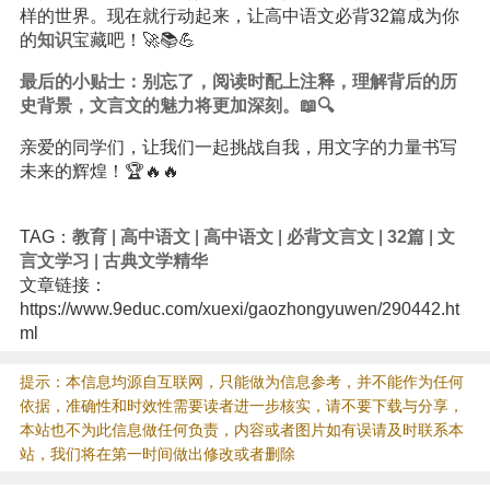
样的世界。现在就行动起来，让高中语文必背32篇成为你
的
知识
宝藏吧！🚀📚💪
最后的小贴士：别忘了，阅读时配上注释，理解背后的历
史背景，文言文的魅力将更加深刻。📖🔍
亲爱的同学们，让我们一起挑战自我，用文字的力量书写
未来的辉煌！🏆🔥🔥
TAG：
教育
|
高中语文
|
高中语文
|
必背文言文
|
32篇
|
文
言文学习
|
古典文学精华
文章链接：
https://www.9educ.com/xuexi/gaozhongyuwen/290442.ht
ml
提示：本信息均源自互联网，只能做为信息参考，并不能作为任何
依据，准确性和时效性需要读者进一步核实，请不要下载与分享，
本站也不为此信息做任何负责，内容或者图片如有误请及时联系本
站，我们将在第一时间做出修改或者删除