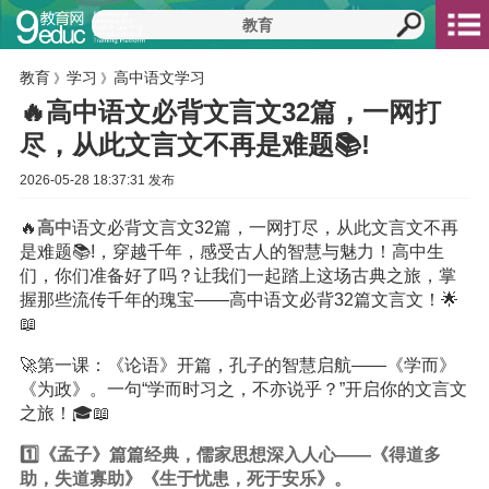
教育
学习
高中语文学习
》
》
🔥高中语文必背文言文32篇，一网打
尽，从此文言文不再是难题📚!
2026-05-28 18:37:31 发布
🔥
高中
语文必背文言文32篇，一网打尽，从此文言文不再
是难题📚!，穿越千年，感受古人的智慧与魅力！高中生
们，你们准备好了吗？让我们一起踏上这场古典之旅，掌
握那些流传千年的瑰宝——高中语文必背32篇文言文！🌟
📖
🚀第一课：《论语》开篇，孔子的智慧启航——《学而》
《为政》。一句“学而时习之，不亦说乎？”开启你的文言文
之旅！🎓📖
1️⃣《孟子》篇篇经典，儒家思想深入人心——《得道多
助，失道寡助》《生于忧患，死于安乐》。