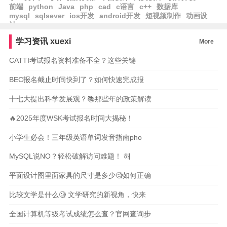
前端
python
Java
php
cad
c语言
c++
数据库
mysql
sqlsever
ios开发
android开发
短视频制作
动画设
计
学习资讯
xuexi
More
CATTI考试报名资料准备不全？这些关键
BEC报名截止时间快到了？如何快速完成报
十七大提出科学发展观？📚那些年的政策解读
🔥2025年度WSK考试报名时间大揭秘！
小学生必会！三年级英语单词发音指南pho
MySQL说NO？轻松破解访问难题！ 해
平面设计图里面家具的尺寸是多少🧐如何正确
比较文学是什么🧐 文学研究的新视角，快来
全国计算机等级考试成绩怎么查？官网查询步