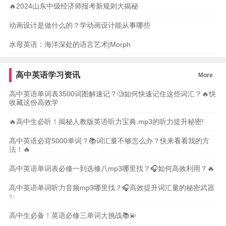
🔥2024山东中级经济师报考新规则大揭秘
动画设计是做什么的？学动画设计能从事哪些
水母英语：海洋深处的语言艺术|Morph
高中英语学习资讯
More
高中英语单词表3500词图解速记？🧐如何快速记住这些词汇？🔥快
收藏这份高效学
🔥高中生必听！揭秘人教版英语听力宝典.mp3的听力提升秘密!
高中英语必背5000单词？📚词汇量不够怎么办？快来看看我的方
法！🔥
高中英语单词表必修一到选修八mp3哪里找？🎧如何高效利用？🔥
高中英语单词听力音频mp3哪里找？🎧高效提升词汇量的秘密武器
✨
高中生必备！英语必修三单词大挑战📚💫