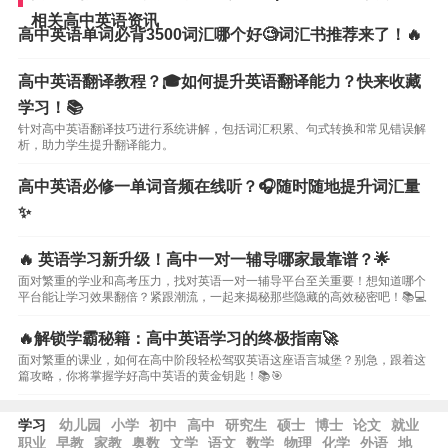
相关高中英语资讯
高中英语单词必背3500词汇哪个好🧐词汇书推荐来了！🔥
高中英语翻译教程？🎓如何提升英语翻译能力？快来收藏
学习！📚
针对高中英语翻译技巧进行系统讲解，包括词汇积累、句式转换和常见错误解
析，助力学生提升翻译能力。
高中英语必修一单词音频在线听？🎧随时随地提升词汇量
✨
🔥 英语学习新升级！高中一对一辅导哪家最靠谱？🌟
面对繁重的学业和高考压力，找对英语一对一辅导平台至关重要！想知道哪个
平台能让学习效果翻倍？紧跟潮流，一起来揭秘那些隐藏的高效秘密吧！📚💻
🔥解锁学霸秘籍：高中英语学习的终极指南🚀
面对繁重的课业，如何在高中阶段轻松驾驭英语这座语言城堡？别急，跟着这
篇攻略，你将掌握学好高中英语的黄金钥匙！📚🎯
学习
幼儿园
小学
初中
高中
研究生
硕士
博士
论文
就业
职业
早教
家教
奥数
文学
语文
数学
物理
化学
外语
地