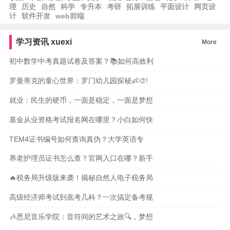
理
历史
自然
科学
专升本
考研
拓展训练
平面设计
网页设
计
软件开发
web前端
学习资讯
xuexi
More
初中数学中考真题试卷及答案？📚如何高效利
罗曼蒂克的童心世界：罗门幼儿园探秘👶🎨!
就业：民生的硬币，一面是稳定，一面是梦想
基金从业资格考试报名网在哪里？小白如何快
TEM4证书编号如何查询真伪？大学英语专
养老护理员证书怎么查？官网入口在哪？新手
🔥税务局升级版来袭！揭秘自然人电子税务局
高级经济师考试到底考几科？一次搞定备考规
🎶悉尼音乐学院：音符间的艺术之旅🔍，梦想