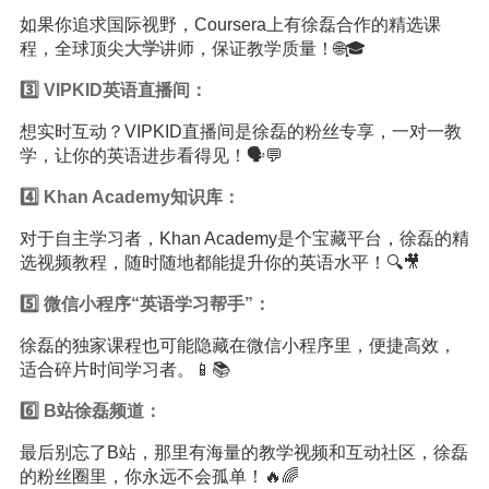
如果你追求国际视野，Coursera上有徐磊合作的精选课
程，全球顶尖
大学
讲师，保证教学质量！🌐🎓
3️⃣ VIPKID英语直播间：
想实时互动？VIPKID直播间是徐磊的粉丝专享，一对一教
学，让你的英语进步看得见！🗣️💬
4️⃣ Khan Academy
知识
库：
对于自主学习者，Khan Academy是个宝藏平台，徐磊的精
选视频教程，随时随地都能提升你的英语水平！🔍🎥
5️⃣ 微信小程序“英语学习帮手”：
徐磊的独家课程也可能隐藏在微信小程序里，便捷高效，
适合碎片时间学习者。📱📚
6️⃣ B站徐磊频道：
最后别忘了B站，那里有海量的教学视频和互动社区，徐磊
的粉丝圈里，你永远不会孤单！🔥🌈