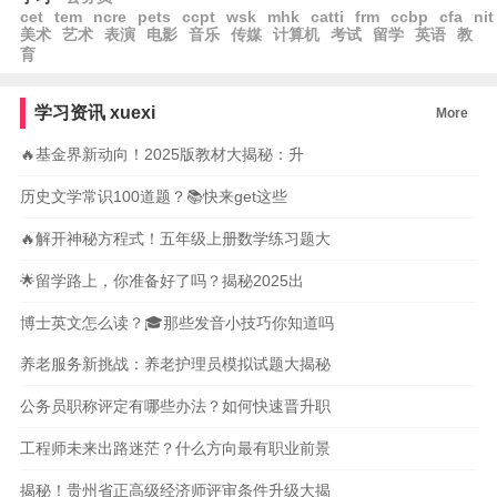
cet
tem
ncre
pets
ccpt
wsk
mhk
catti
frm
ccbp
cfa
nit
美术
艺术
表演
电影
音乐
传媒
计算机
考试
留学
英语
教
育
学习资讯
xuexi
More
🔥基金界新动向！2025版教材大揭秘：升
历史文学常识100道题？📚快来get这些
🔥解开神秘方程式！五年级上册数学练习题大
🌟留学路上，你准备好了吗？揭秘2025出
博士英文怎么读？🎓那些发音小技巧你知道吗
养老服务新挑战：养老护理员模拟试题大揭秘
公务员职称评定有哪些办法？如何快速晋升职
工程师未来出路迷茫？什么方向最有职业前景
揭秘！贵州省正高级经济师评审条件升级大揭