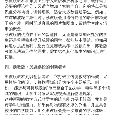
苏教版教材在难度上介于人教版和沪科版之间，既保留了
必要的理论推导，又适当增加了实验内容。它的特点是知
识点分布均衡，讲解细致，适合大多数普通学生。例如，
在讲解波粒二象性时，苏教版会用通俗易懂的语言解释光
子的本质，同时配以直观的图片和图表，帮助学生建立清
晰的概念。
苏教版的优势在于它的普适性，无论是基础知识扎实的学
生还是希望稳步提升成绩的同学，都能从中受益。但如果
你追求挑战自我，想要在竞赛或高考中脱颖而出，苏教版
可能无法满足你的需求，需要结合其他版本的知识点进行
拓展。
四、浙教版：另辟蹊径的创新者🌟
浙教版教材则以创新闻名，它打破了传统教材的框架，采
用模块化的设计，将物理知识分为多个主题单元。例
如，“能源与可持续发展”单元整合了热力学、电学等多个领
域的知识，让学生能够从宏观视角理解物理现象。
这种新颖的教学方式对学生的综合能力要求较高，尤其是
跨学科思维能力。如果你对物理有浓厚的兴趣，并且具备
较强的自学能力，那么浙教版会是一次难得的学习体验。