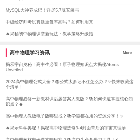
MySQL大神养成记！详尽5.7版安装与
中级经济师考试真题重复率高吗？如何利用真
🔥揭秘初中物理课堂新玩法：教学策略升级指
高中物理学习资讯
More
揭示宇宙奥秘！高中生必看！原子物理知识点大揭秘Atoms
Unveiled
2024高中物理公式大全？📚公式太多记不住怎么办？✨快来收藏这
个清单！
高中物理必修一新教材课后题答案人教版？📚如何快速掌握核心知
识点？🔥
高中物理人教版电子版哪里找？📚学霸都在用的资源分享！✨
🔥揭示科学奥秘！揭秘高中物理选修3-4封面背后的宇宙真理📖
高中物理教材电子课本哪里找？📚高中生必备学习工具！⚡️