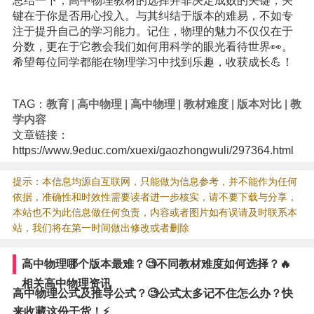
总结一下，高中物理教材的选择并非决定成败的关键，关
键在于你是否用心投入。与其纠结于版本的难易，不如专
注于提升自己的学习能力。记住，物理的魅力不仅仅在于
分数，更在于它教会我们如何用科学的眼光看待世界👀。
希望每位同学都能在物理学习中找到乐趣，收获成长💪！
TAG：
教育
|
高中物理
|
高中物理
|
教材难度
|
版本对比
|
教
学内容
文章链接：
https://www.9educ.com/xuexi/gaozhongwuli/297364.html
提示：本信息均源自互联网，只能做为信息参考，并不能作为任何
依据，准确性和时效性需要读者进一步核实，请不要下载与分享，
本站也不为此信息做任何负责，内容或者图片如有误请及时联系本
站，我们将在第一时间做出修改或者删除
高中物理哪个版本最难？🧐不同教材难度如何选择？🔥
相关高中物理资讯
高中物理公式及推导公式？🧐公式太多记不住怎么办？快
来收藏这份干货！⚡️