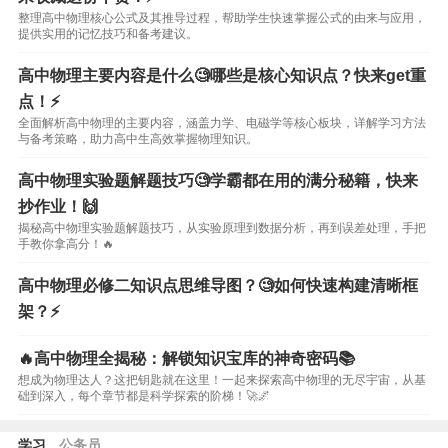
整理高中物理核心公式及其推导过程，帮助学生快速掌握公式的由来与应用，
提供实用的记忆技巧和备考建议。
高中物理主要内容是什么🧐哪些是核心知识点？快来get重
点！⚡️
全面解析高中物理的主要内容，涵盖力学、电磁学等核心板块，详解学习方法
与备考策略，助力高中生高效掌握物理知识。
高中物理实验题解题技巧🧐学霸都在用的满分秘籍，快来
抄作业！🙌
揭秘高中物理实验题解题技巧，从实验原理到数据分析，再到误差处理，手把
手教你拿高分！🔥
高中物理必修二知识点思维导图？🧐如何快速构建清晰框
架？⚡️
🔥高中物理全揭秘：解锁知识宝库的神奇密码📚
想成为物理达人？这把钥匙就在这里！一起来探索高中物理的无尽宇宙，从基
础到深入，每个章节都是科学探索的阶梯！🚀🌌
学习
公务员