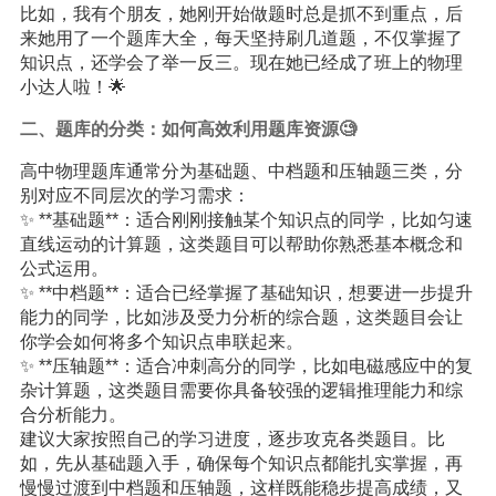
比如，我有个朋友，她刚开始做题时总是抓不到重点，后
来她用了一个题库大全，每天坚持刷几道题，不仅掌握了
知识点，还学会了举一反三。现在她已经成了班上的物理
小达人啦！🌟
二、题库的分类：如何高效利用题库资源🧐
高中物理题库通常分为基础题、中档题和压轴题三类，分
别对应不同层次的学习需求：
✨ **基础题**：适合刚刚接触某个知识点的同学，比如匀速
直线运动的计算题，这类题目可以帮助你熟悉基本概念和
公式运用。
✨ **中档题**：适合已经掌握了基础知识，想要进一步提升
能力的同学，比如涉及受力分析的综合题，这类题目会让
你学会如何将多个知识点串联起来。
✨ **压轴题**：适合冲刺高分的同学，比如电磁感应中的复
杂计算题，这类题目需要你具备较强的逻辑推理能力和综
合分析能力。
建议大家按照自己的学习进度，逐步攻克各类题目。比
如，先从基础题入手，确保每个知识点都能扎实掌握，再
慢慢过渡到中档题和压轴题，这样既能稳步提高成绩，又