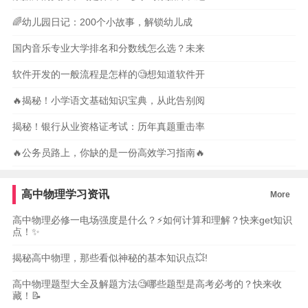
🌈幼儿园日记：200个小故事，解锁幼儿成
国内音乐专业大学排名和分数线怎么选？未来
软件开发的一般流程是怎样的🧐想知道软件开
🔥揭秘！小学语文基础知识宝典，从此告别阅
揭秘！银行从业资格证考试：历年真题重击率
🔥公务员路上，你缺的是一份高效学习指南🔥
高中物理学习资讯
More
高中物理必修一电场强度是什么？⚡️如何计算和理解？快来get知识
点！✨
揭秘高中物理，那些看似神秘的基本知识点💥!
高中物理题型大全及解题方法🧐哪些题型是高考必考的？快来收
藏！📝