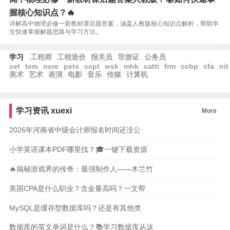
握核心知识点？🔥
详解高中物理必修一新教材课后题答案，涵盖人教版核心知识点解析，帮助学
生快速掌握解题思路与学习方法。
学习
工程师
工程造价
报关员
导游证
公务员
cet
tem
ncre
pets
ccpt
wsk
mhk
catti
frm
ccbp
cfa
nit
美术
艺术
表演
电影
音乐
传媒
计算机
学习资讯
xuexi
More
2026年河南省中级会计师报名时间还没公
小学英语课本PDF哪里找？🎓一键下载资源
🔥揭秘游戏界的传奇：最强制作人——木兰竹
美国CPA是什么职业？含金量高吗？一文帮
MySQL是缓存型数据库吗？还是有其他类
数据库的英文单词是什么？📚学习数据库从这