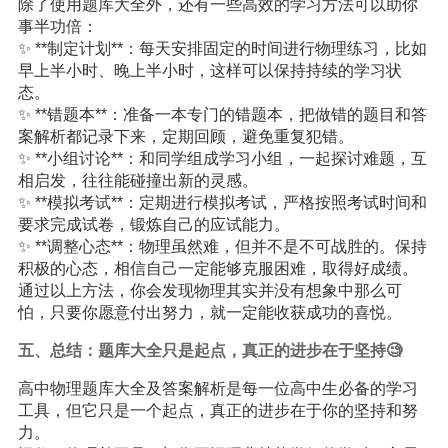
除了使用题库大全外，还有一些高效的学习方法可以助你
事半功倍：
✨ **制定计划**：每天安排固定的时间进行物理练习，比如
早上半小时、晚上半小时，这样可以保持持续的学习状
态。
✨ **错题本**：准备一本专门的错题本，把做错的题目和答
案解析都记录下来，定期回顾，避免重复犯错。
✨ **小组讨论**：和同学组成学习小组，一起探讨难题，互
相启发，往往能碰撞出新的灵感。
✨ **模拟考试**：定期进行模拟考试，严格按照考试时间和
要求完成试卷，锻炼自己的应试能力。
✨ **调整心态**：物理虽然难，但并不是不可战胜的。保持
积极的心态，相信自己一定能够克服困难，取得好成绩。
通过以上方法，你会发现物理其实并没有想象中那么可
怕，只要你愿意付出努力，就一定能收获成功的喜悦。
五、总结：题库大全只是起点，真正的进步在于坚持🧐
高中物理题库大全及答案解析是每一位高中生必备的学习
工具，但它只是一个起点，真正的进步在于你的坚持和努
力。