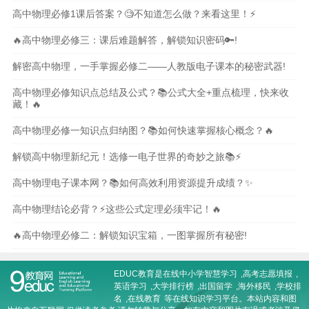
高中物理必修1课后答案？🧐不知道怎么做？来看这里！⚡️
🔥高中物理必修三：课后难题解答，解锁知识密码🔑!
解密高中物理，一手掌握必修二——人教版电子课本的秘密武器!
高中物理必修知识点总结及公式？📚公式大全+重点梳理，快来收
藏！🔥
高中物理必修一知识点归纳图？📚如何快速掌握核心概念？🔥
解锁高中物理新纪元！选修一电子世界的奇妙之旅📚⚡
高中物理电子课本网？📚如何高效利用资源提升成绩？✨
高中物理结论必背？⚡️这些公式定理必须牢记！🔥
🔥高中物理必修二：解锁知识宝箱，一图掌握所有秘密!
EDUC教育是在线
中小学智慧学习
,
高考志愿填报
,
英语学习
,
大学排行榜
,
出国留学
,
海外移民
,
学校排
名
,
在线教育
等在线知识学习平台。本站内容和图