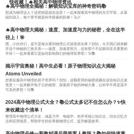
快收藏！🔥相关高中物理资讯
🔥高中物理全揭秘：解锁知识宝库的神奇密码📚
想成为物理达人？这把钥匙就在这里！一起来探索高中物理的无尽宇宙，从基
础到深入，每个章节都是科学探索的阶梯！🚀🌌
🔥高中物理大揭秘：速度、加速度与力的秘密，全在这半
径上！🎯
嘿，小伙伴们，是不是每次看到物理公式就觉得头疼？别怕，今天我们就来解
开这个神秘的三角关系——速度、加速度和力，还有那个不起眼却至关重要的
半径！一起来看看它是如何影响我们的物理世界吧！🚀📚
揭示宇宙奥秘！高中生必看！原子物理知识点大揭秘
Atoms Unveiled
想要征服高中物理的原子世界吗？别怕，这颗星球的秘密就藏在这份知识点速
览里！一起来解开电子云的秘密、探索原子核的神秘力量，让科学不再是遥不
可及的梦想！🚀📚
2024高中物理公式大全？📚公式太多记不住怎么办？✨快
来收藏这个清单！
整理高中物理公式大全，涵盖力学、电磁学、热学等核心知识点，结合记忆方
法和应用场景，帮助学生轻松掌握物理公式，提升解题效率。
高中物理必修一新教材课后题答案人教版？📚如何快速掌