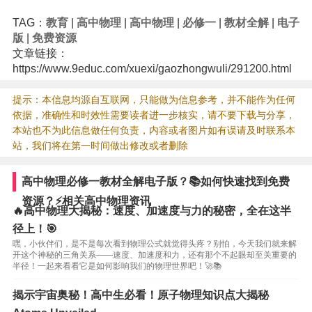
TAG：
教育
|
高中物理
|
高中物理
|
必修一
|
教材全解
|
电子
版
|
免费资源
文章链接：
https://www.9educ.com/xuexi/gaozhongwuli/291200.html
提示：本信息均源自互联网，只能做为信息参考，并不能作为任何
依据，准确性和时效性需要读者进一步核实，请不要下载与分享，
本站也不为此信息做任何负责，内容或者图片如有误请及时联系本
站，我们将在第一时间做出修改或者删除
高中物理必修一教材全解电子版？📚如何快速找到免费
资源？⚡️相关高中物理资讯
🔥高中物理大揭秘：速度、加速度与力的秘密，全在这半
径上！🎯
嘿，小伙伴们，是不是每次看到物理公式就觉得头疼？别怕，今天我们就来解
开这个神秘的三角关系——速度、加速度和力，还有那个不起眼却至关重要的
半径！一起来看看它是如何影响我们的物理世界吧！🚀📚
揭示宇宙奥秘！高中生必看！原子物理知识点大揭秘