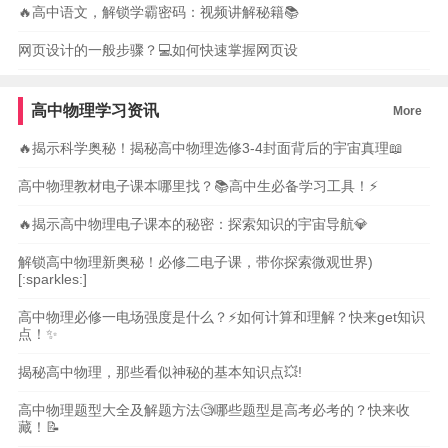
🔥高中语文，解锁学霸密码：视频讲解秘籍📚
网页设计的一般步骤？💻如何快速掌握网页设
高中物理学习资讯
More
🔥揭示科学奥秘！揭秘高中物理选修3-4封面背后的宇宙真理📖
高中物理教材电子课本哪里找？📚高中生必备学习工具！⚡️
🔥揭示高中物理电子课本的秘密：探索知识的宇宙导航💎
解锁高中物理新奥秘！必修二电子课，带你探索微观世界)
[:sparkles:]
高中物理必修一电场强度是什么？⚡️如何计算和理解？快来get知识
点！✨
揭秘高中物理，那些看似神秘的基本知识点💥!
高中物理题型大全及解题方法🧐哪些题型是高考必考的？快来收
藏！📝