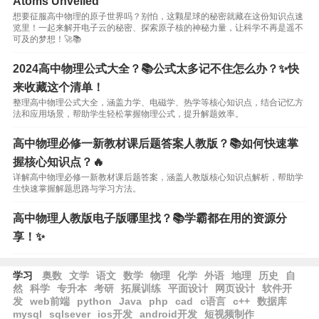
Atoms Unveiled
想要征服高中物理的原子世界吗？别怕，这颗星球的秘密就藏在这份知识点速
览里！一起来解开电子云的秘密、探索原子核的神秘力量，让科学不再是遥不
可及的梦想！🚀📚
2024高中物理公式大全？📚公式太多记不住怎么办？✨快
来收藏这个清单！
整理高中物理公式大全，涵盖力学、电磁学、热学等核心知识点，结合记忆方
法和应用场景，帮助学生轻松掌握物理公式，提升解题效率。
高中物理必修一新教材课后题答案人教版？📚如何快速掌
握核心知识点？🔥
详解高中物理必修一新教材课后题答案，涵盖人教版核心知识点解析，帮助学
生快速掌握解题思路与学习方法。
高中物理人教版电子版哪里找？📚学霸都在用的资源分
享！✨
学习
奥数
文学
语文
数学
物理
化学
外语
地理
历史
自
然
科学
专升本
考研
拓展训练
平面设计
网页设计
软件开
发
web前端
python
Java
php
cad
c语言
c++
数据库
mysql
sqlsever
ios开发
android开发
短视频制作