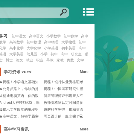
学习
初中语文
高中语文
小学数学
初中数学
高中
数学
高等数学
初中物理
高中物理
大学物理
初中
化学
高中化学
大学化学
小学英语
初中英语
高中
英语
大学英语
幼儿园
小学
初中
高中
研究生
硕
士
博士
论文
就业
职业
早教
家教
奥数
文学
学习资讯
xuexi
More
🔥揭秘！小学语文基础知
揭秘！银行从业资格证考
识宝典，从此告别阅
试：历年真题重击率
🔥公务员路上，你缺的是
揭秘！中国国家研究生招
一份高效学习指南🔥
生网：你的学术梦想
💻精通电脑英语，你的数
健康管理师证书哪些人不
字化世界通行证!
能考？一文说清报考
Android大神转战iOS，编
教师资格证认定时间是多
程世界的
久？不想错过认定机
📖揭示文学殿堂的璀璨明
破解科学密码：揭秘英语
珠：史上十大经典必
在科研界的超级语言
🔥高中语文，解锁学霸密
网页设计的一般步骤？💻
码：视频讲解秘籍📚
如何快速掌握网页设
高中学习资讯
More