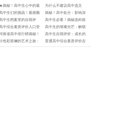
🔥揭秘！高中生心中的最
为什么不建议高中选文
佳在线辅导班哪家最靠
科？📚是兴趣还是现实考
高中生们的挑战！最烧脑
揭秘！高中处分：影响深
谱？🏆
量？🤔
的文言文大揭秘🔍📚
藏不露，后果你知否?
高中生档案里的自我评
高中生必看！揭秘选科路
价，闪耀未来的关键名片!
上的黄金策略👑
高中综合素质评价入口登
高中生的璀璨光芒：解锁
录天津？🎓怎么操作？手
20个让人惊叹的优点!
河南省高中排行榜揭秘！
高中生自我评价：成长的
把手教你搞定！✨
谁才是学霸界的扛把子？
印记，未来的钥匙🔑📝
🎨色彩斑斓的艺术之旅：
普通高中综合素质评价吉
🏆🎓
高中美术鉴赏教案指南🎨
林省？🧐如何科学记录孩
📚
子的成长？🌟