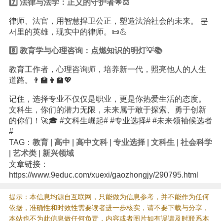
7️⃣ 法律与法学：正义的守护者🌟⚖️
律师、法官，用智慧捍卫公正，塑造法治社会的未来。 문
서里的英雄，现实中的律师。📜💪
8️⃣
教育
学与心理咨询：点燃
知识
的明灯💡📚
教育工作者，心理咨询师，培养新一代，照亮他人的人生
道路。👨‍🏫👩‍🏫💖
记住，选择专业不仅仅是职业，更是你热爱生活的态度。
文科生，你们的潜力无限，未来属于敢于探索、勇于创新
的你们！🚀🎓 #文科生崛起# #专业选择# #未来领袖候选者
#
TAG：
教育
|
高中
|
高中文科
|
专业选择
|
文科生
|
社会科学
|
艺术类
|
新兴领域
文章链接：
https://www.9educ.com/xuexi/gaozhongjy/290795.html
提示：本信息均源自互联网，只能做为信息参考，并不能作为任何
依据，准确性和时效性需要读者进一步核实，请不要下载与分享，
本站也不为此信息做任何负责，内容或者图片如有误请及时联系本