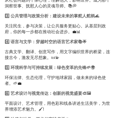
从社会问题到个体心理，理解他人，影响世界。成为那个
洞察世事、抚慰人心的灵魂导师。📚💭
3️⃣ 公共管理与政策分析：建设未来的掌舵人舵柄🌊
关注民生，参与决策，让公共服务更贴心。从基层到政
府，你的每一步都在推动社会进步。💼📊
4️⃣ 语言与文学：穿越时空的语言艺术家📚🌟
古典文学、翻译、创意写作，用文字编织世界的桥梁，连
接古今，激发无尽想象。📜💫
5️⃣ 环境科学与可持续发展：绿色变革的先锋🌱🌍
环保法律、生态伦理，守护地球家园，做未来的绿色使
者。🌱💼
6️⃣ 艺术设计与视觉传达：创新的视觉盛宴🎨🖼️
平面设计、艺术管理，用色彩和线条讲述生活美学，为世
界增添艺术魅力。🖌️!