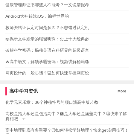
健康管理师证书哪些人不能考？一文说清报考
Android大神转战iOS，编程世界的
教师资格证认定时间是多久？不想错过认定机
📖揭示文学殿堂的璀璨明珠：史上十大经典必
破解科学密码：揭秘英语在科研界的超级语言
🔥高中语文，解锁学霸密码：视频讲解秘籍📚
网页设计的一般步骤？💻如何快速掌握网页设
高中学习资讯
More
化学元素乐章：36个神秘符号的顺口溜高中版🎶📚
高校是指大学还是包括高中？🏫是大学还是涵盖高中？🧐快来了解
真相吧！✨
高中地理到底有多重要？🧐如何轻松学好地理？快来get实用技巧！