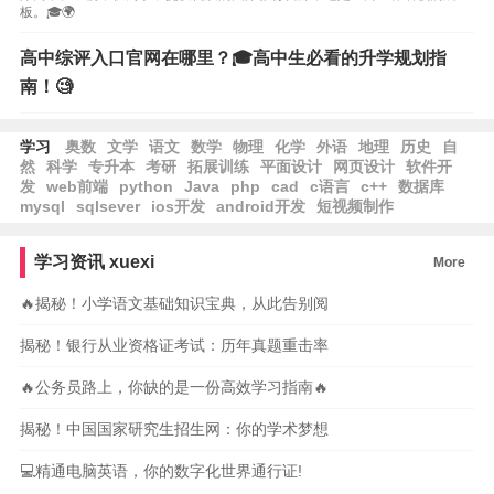
板。🎓🌍
高中综评入口官网在哪里？🎓高中生必看的升学规划指
南！🧐
学习
奥数
文学
语文
数学
物理
化学
外语
地理
历史
自
然
科学
专升本
考研
拓展训练
平面设计
网页设计
软件开
发
web前端
python
Java
php
cad
c语言
c++
数据库
mysql
sqlsever
ios开发
android开发
短视频制作
学习资讯
xuexi
More
🔥揭秘！小学语文基础知识宝典，从此告别阅
揭秘！银行从业资格证考试：历年真题重击率
🔥公务员路上，你缺的是一份高效学习指南🔥
揭秘！中国国家研究生招生网：你的学术梦想
💻精通电脑英语，你的数字化世界通行证!