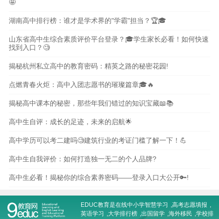
🤩
湖南高中排行榜：谁才是学术界的"学霸"担当？🏆🎓
山东省高中生综合素质评价平台登录？🎓学生家长必看！如何快速
找到入口？🧐
揭秘杭州私立高中的教育密码：精英之路的秘密花园!
点燃青春火炬：高中入团志愿书的璀璨篇章🎓🔥
揭秘高中课本的秘密，那些年我们错过的知识宝藏📖📚
高中生自评：成长的足迹，未来的启航🌟
高中学历可以考二建吗🧐建筑行业的考证门槛了解一下！💪
高中生自我评价：如何打造独一无二的个人品牌?
高中生必看！揭秘你的综合素养密码——登录入口大公开🔑!
EDUC教育是在线
中小学智慧学习
,
高考志愿填报
,
英语学习
,
大学排行榜
,
出国留学
,
海外移民
,
学校排