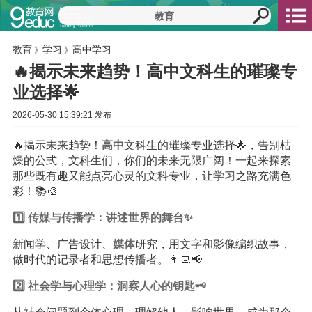
教育
学习
高中学习
》
》
🔥揭示未来趋势！高中文科生的璀璨专
业选择🌟
2026-05-30 15:39:21 发布
🔥揭示未来趋势！
高中
文科生的璀璨专业选择🌟，告别枯
燥的公式，文科生们，你们的未来无限广阔！一起来探索
那些既有趣又能点亮心灵的文科专业，让
学习
之路充满色
彩！📚🎨
1️⃣ 传媒与传播学：讲述世界的舞台✨
新闻学、广告设计、
媒体
研究，用文字和影像编织故事，
做时代的记录者和思想传播者。👩‍💻📢
2️⃣ 社会学与心理学：洞察人心的钥匙🗝️