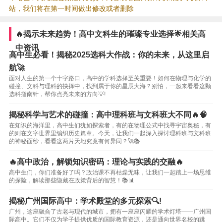
站，我们将在第一时间做出修改或者删除
🔥揭示未来趋势！高中文科生的璀璨专业选择🌟相关高
中资讯
高中生必看！揭秘2025选科大作战：你的未来，从这里启
航🚀
面对人生的第一个十字路口，高中的学科选择至关重要！如何在物理与化学的
碰撞、文科与理科的抉择中，找到属于你的星辰大海？别怕，一起来看看这颗
选科指南针，帮你点亮未来的方向💡!
揭秘科学与艺术的碰撞：高中理科班与文科班大不同🔥🧠
在知识的海洋里，高中生们犹如探索者，有的在物理公式中找寻宇宙奥秘，有
的则在文字世界里编织历史篇章。今天，让我们一起深入探讨理科班与文科班
的神秘面纱，看看这两片天地究竟有何异同？🚀📚
🔥高中政治，解锁知识密码：理论与实践的交融🔥
高中生们，你们准备好了吗？政治课不再枯燥无味，让我们一起踏上一场思维
的探险，解读那些隐藏在政策背后的智慧！📚📊
揭秘广州国际高中：学术殿堂的多元探索🔍!
广州，这座融合了古老与现代的城市，拥有一座座闪耀的学术灯塔——广州国
际高中。它们不仅为学子提供优质的国际教育资源，还是通向世界名校的跳