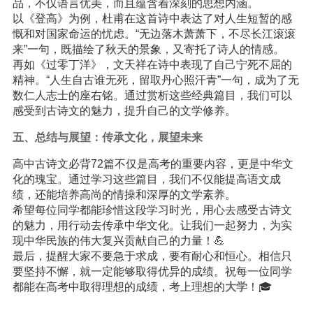
品，不仅语言优美，而且蕴含着深刻的思想内涵。
以《登高》为例，杜甫在这首诗中表达了对人生短暂的感
慨和对国家命运的忧虑。“无边落木萧萧下，不尽长江滚滚
来”一句，既描绘了秋天的景象，又寄托了诗人的情感。
再如《过零丁洋》，文天祥在诗中表现了自己宁死不屈的
精神。“人生自古谁无死，留取丹心照汗青”一句，成为了无
数仁人志士的座右铭。通过赏析这些经典篇目，我们可以
感受到古诗文的魅力，提升自己的文学修养。
五、总结与展望：传承文化，展望未来
高中古诗文必背72篇不仅是高考的重要内容，更是中华文
化的瑰宝。通过学习这些篇目，我们不仅能提高语文成
绩，还能培养高尚的情操和深厚的文学素养。
希望每位同学都能珍惜这段学习时光，用心去感受古诗文
的魅力，用行动去传承中华文化。让我们一起努力，为实
现中华民族的伟大复兴贡献自己的力量！💪
最后，提醒大家不要急于求成，要有耐心和恒心。相信只
要坚持不懈，就一定能够取得优异的成绩。祝每一位同学
都能在高考中取得理想的成绩，考上理想的
大学
！🎓