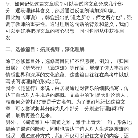
✨。如何记忆这篇文章呢？可以尝试将文章分成几个部
分，逐段理解其含义，然后通过反复朗读加深印象。
再比如《师说》，韩愈提出的“道之所存，师之所存也”，强
调了教师的重要性。通过理解这句话的背景和意义，我们
可以更好地把握文章的核心思想，同时也能从中获得启
发。
二、选修篇目：拓展视野，深化理解
除了必修篇目外，选修篇目同样不容忽视。例如，《归园
田居》《琵琶行》《蜀道难》等作品，展现了诗人丰富的
情感世界和深厚的文化底蕴。这些篇目往往在高考中以默
写或阅读理解的形式出现。
就拿《琵琶行》来说，白居易通过对音乐的细腻描写，传
达了自己对人生境遇的感慨。文章中的“同是天涯沦落人，
相逢何必曾相识”更是千古名句。为了更好地记忆这篇文
章，可以尝试将其分解为几个部分，分别进行理解和背
诵，最后再整合起来。
另外，《蜀道难》中“蜀道之难，难于上青天”一句，形象地
描绘了蜀道的险峻，同时也表达了诗人对人生道路艰难的
感叹。通过这种方式，我们不仅可以记住文章的内容，还