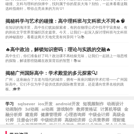
碰撞、文科与理科的抉择中，找到属于你的星辰大海？别怕，一起来看看这颗
选科指南针，帮你点亮未来的方向💡!
揭秘科学与艺术的碰撞：高中理科班与文科班大不同🔥🧠
在知识的海洋里，高中生们犹如探索者，有的在物理公式中找寻宇宙奥秘，有
的则在文字世界里编织历史篇章。今天，让我们一起深入探讨理科班与文科班
的神秘面纱，看看这两片天地究竟有何异同？🚀📚
🔥高中政治，解锁知识密码：理论与实践的交融🔥
高中生们，你们准备好了吗？政治课不再枯燥无味，让我们一起踏上一场思维
的探险，解读那些隐藏在政策背后的智慧！📚📊
揭秘广州国际高中：学术殿堂的多元探索🔍!
广州，这座融合了古老与现代的城市，拥有一座座闪耀的学术灯塔——广州国
际高中。它们不仅为学子提供优质的国际教育资源，还是通向世界名校的跳
板。🎓🌍
学习
sqlsever
ios开发
android开发
短视频制作
动画设计
动画制作
3d动画
ai动画
游戏制作
教师资格证
计算机等级
金
融分析师
建造师
健康管理师
心理咨询师
中级会计师
高级会
计师
注册会计师
中级经济师
高级经济师
公共营养师
理财规
划师
人力资源管理师
银行从业资格
期货从业资格
基金从业资
格
保育师
育婴员
养老护理员
劳资专管员