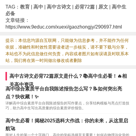
TAG：
教育
|
高中
|
高中古诗文
|
必背72篇
|
原文
|
高中生
必备
文章链接：
https://www.9educ.com/xuexi/gaozhongjy/290697.html
提示：本信息均源自互联网，只能做为信息参考，并不能作为任何
依据，准确性和时效性需要读者进一步核实，请不要下载与分享，
本站也不为此信息做任何负责，内容或者图片如有误请及时联系本
站，我们将在第一时间做出修改或者删除
高中古诗文必背72篇原文是什么？📚高中生必看！🔥相
关高中资讯
高中综合素质平台自我陈述报告怎么写？📝如何突出亮
点？快收藏！✨
详解高中综合素质平台自我陈述报告的写作要点，分享结构模板与亮点打造技
巧，助力高中生写出高质量的综合素质评价报告。
高中生必看！揭秘2025选科大作战：你的未来，从这里启
航🚀
面对人生的第一个十字路口，高中的学科选择至关重要！如何在物理与化学的