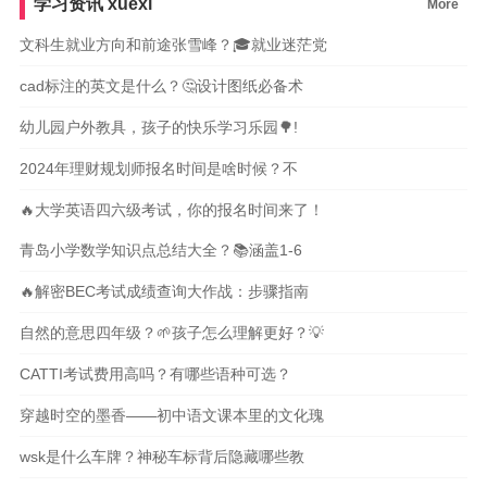
学习资讯
xuexi
More
文科生就业方向和前途张雪峰？🎓就业迷茫党
cad标注的英文是什么？🤔设计图纸必备术
幼儿园户外教具，孩子的快乐学习乐园🌳!
2024年理财规划师报名时间是啥时候？不
🔥大学英语四六级考试，你的报名时间来了！
青岛小学数学知识点总结大全？📚涵盖1-6
🔥解密BEC考试成绩查询大作战：步骤指南
自然的意思四年级？🌱孩子怎么理解更好？💡
CATTI考试费用高吗？有哪些语种可选？
穿越时空的墨香——初中语文课本里的文化瑰
wsk是什么车牌？神秘车标背后隐藏哪些教