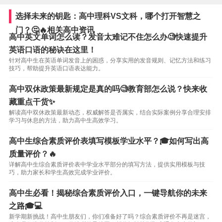
选择未来的钥匙：高中理科VS文科，哪个打开智慧之
门？🤔🔥相关高中资讯
高中英文单词怎么读？发音太难记不住怎么办🧐快速提升
英语口语的秘诀在这里！
针对高中生在英语单词发音上的困惑，分享实用的发音规则、记忆方法和练习
技巧，帮助提升英语口语表达能力。
高中双休政策最新规定是真的吗🧐教育部怎么说？快来收
藏重点干货✨
解读高中双休政策最新动态，权威解答是否属实，结合实际案例分享合理安排
学习与休息的方法，助力高中生高效学习。
高中生综合素质评价表填写模板学业水平？🎓如何写出高
质量评价？🔥
详解高中生综合素质评价表中学业水平部分的填写方法，提供实用模板与技
巧，助力家长和学生高效完成学业评价。
高中生必看！揭秘综合素质评价入口，一键导航你的未来
之路🎓💻
新学期新挑战！高中生朋友们，你们准备好了吗？综合素质评价不再是迷宫，