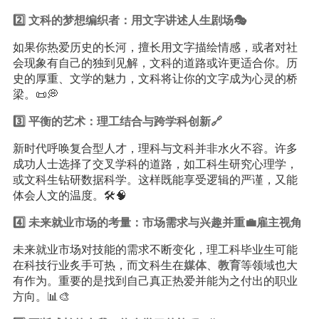
2️⃣ 文科的梦想编织者：用文字讲述人生剧场🎭
如果你热爱历史的长河，擅长用文字描绘情感，或者对社
会现象有自己的独到见解，文科的道路或许更适合你。历
史的厚重、文学的魅力，文科将让你的文字成为心灵的桥
梁。📜💭
3️⃣ 平衡的艺术：理工结合与跨学科创新🔗
新时代呼唤复合型人才，理科与文科并非水火不容。许多
成功人士选择了交叉学科的道路，如工科生研究心理学，
或文科生钻研数据科学。这样既能享受逻辑的严谨，又能
体会人文的温度。🛠️🧠
4️⃣ 未来就业市场的考量：市场需求与兴趣并重💼雇主视角
未来就业市场对技能的需求不断变化，理工科毕业生可能
在科技行业炙手可热，而文科生在
媒体
、
教育
等领域也大
有作为。重要的是找到自己真正热爱并能为之付出的职业
方向。📊🎨