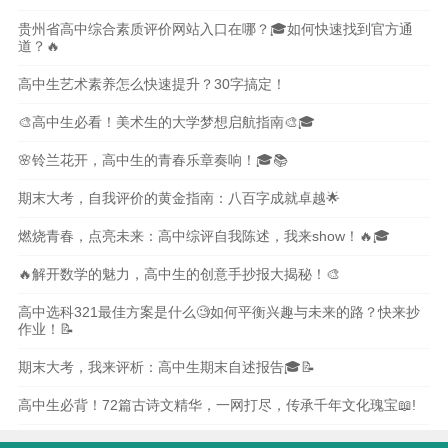
贵州省高中综合素质评价网站入口在哪？🎓如何快速找到官方通
道？🔥
高中生艺术素养怎么快速提升？30字搞定！
🎨高中生必看！美术生的大学梦想启航指南🎨🎓
🌸铃兰花开，高中生的青春乐章奏响！🎓📚
期末大考，自我评价的黄金指南：八百字成就卓越🌟
燃烧青春，点亮未来：高中综评自我陈述，我来show！🔥🎓
🔥解开数学的魅力，高中生的创意手抄报大揭秘！🎨
高中选科321最佳方案是什么🧐如何平衡兴趣与未来的路？快来抄
作业！📝
期末大考，我来评析：高中生期末自述报告🎓📝
高中生必背！72篇古诗文精华，一网打尽，传承千年文化瑰宝📖!