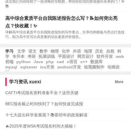
这次我们为你绘制了一份清晰的导航图，帮你轻松找到那扇通向未来的门！🎯
📚
高中综合素质平台自我陈述报告怎么写？📝如何突出亮
点？快收藏！✨
详解高中综合素质平台自我陈述报告的写作要点，分享结构模板与亮点打造技
巧，助力高中生写出高质量的综合素质评价报告。
学习
文学
语文
数学
物理
化学
外语
地理
历史
自然
科
学
专升本
考研
拓展训练
平面设计
网页设计
软件开发
web
前端
python
Java
php
cad
c语言
c++
数据库
mysql
sqlsever
ios开发
android开发
短视频制作
动画设
计
学习资讯
xuexi
More
CATTI考试报名资料准备不全？这些关键
BEC报名截止时间快到了？如何快速完成报
十七大提出科学发展观？📚那些年的政策解读
🔥2025年度WSK考试报名时间大揭秘！