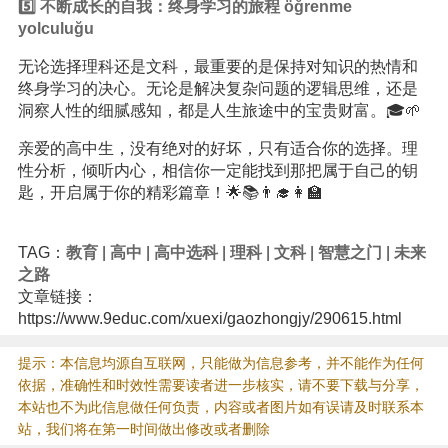
5️⃣ 不断成长的自我：终身
学习
的旅程 öğrenme
yolculuğu
无论选择理科还是文科，最重要的是保持对知识的热情和
终身学习的决心。无论是解决复杂问题的逻辑思维，还是
洞察人性的细腻感知，都是人生旅途中的宝贵财富。🎓🌱
亲爱的高中生，没有绝对的好坏，只有适合你的选择。理
性分析，倾听内心，相信你一定能找到那把属于自己的钥
匙，开启属于你的精彩篇章！🌟📚👨‍🎓👩‍🏫
TAG：
教育
|
高中
|
高中选科
|
理科
|
文科
|
智慧之门
|
未来
之路
文章链接：
https://www.9educ.com/xuexi/gaozhongjy/290615.html
提示：本信息均源自互联网，只能做为信息参考，并不能作为任何
依据，准确性和时效性需要读者进一步核实，请不要下载与分享，
本站也不为此信息做任何负责，内容或者图片如有误请及时联系本
站，我们将在第一时间做出修改或者删除