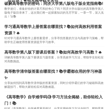
适合你？🔥相关高等数学资讯
破解高等数学的密码：同济大学第八版电子版全览指南📚!
数学迷们，准备好你的计算尺和好奇心了吗？同济大学出版社的高等数学第八
版电子版目录来了，这次我们将一起探索知识的无尽宇宙，一章一节，深入浅
出！🚀📚
学习通高等数学上册答案在哪里找？📚如何高效利用答案
资源？🔥
针对学习通高等数学上册答案需求，分享寻找答案的方法与高效学习策略，帮
助学生正确使用答案资源提升学习效率。
高等数学第八版下册课后答案？📚如何高效学习高数？🔥
详解高等数学第八版下册课后习题答案，分享高效学习方法，帮助学生轻松应
对高数挑战。
高等数学清华版答案在哪里找？📚学霸都在用的学习神器
✨
分享如何找到高等数学清华版的答案资源，同时介绍学霸们的学习秘籍和高效
解题技巧，帮助大家轻松应对高数难题。
《高等数学》自学难学吗🧐 学习方法全揭秘，助你轻松入
门！📚
针对《高等数学》自学难度展开探讨，分享实用的学习方法与技巧，帮助零基