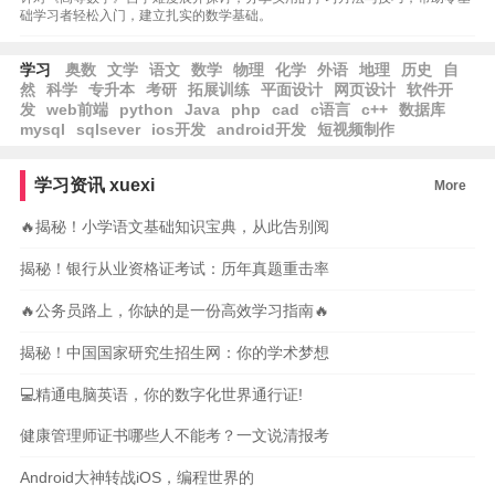
础学习者轻松入门，建立扎实的数学基础。
学习
奥数
文学
语文
数学
物理
化学
外语
地理
历史
自
然
科学
专升本
考研
拓展训练
平面设计
网页设计
软件开
发
web前端
python
Java
php
cad
c语言
c++
数据库
mysql
sqlsever
ios开发
android开发
短视频制作
学习资讯
xuexi
More
🔥揭秘！小学语文基础知识宝典，从此告别阅
揭秘！银行从业资格证考试：历年真题重击率
🔥公务员路上，你缺的是一份高效学习指南🔥
揭秘！中国国家研究生招生网：你的学术梦想
💻精通电脑英语，你的数字化世界通行证!
健康管理师证书哪些人不能考？一文说清报考
Android大神转战iOS，编程世界的