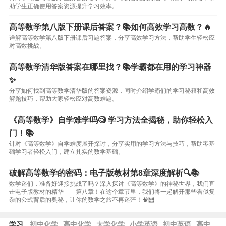
助学生正确使用答案资源提升学习效率。
高等数学第八版下册课后答案？📚如何高效学习高数？🔥
详解高等数学第八版下册课后习题答案，分享高效学习方法，帮助学生轻松应
对高数挑战。
高等数学清华版答案在哪里找？📚学霸都在用的学习神器
✨
分享如何找到高等数学清华版的答案资源，同时介绍学霸们的学习秘籍和高效
解题技巧，帮助大家轻松应对高数难题。
《高等数学》自学难学吗🧐 学习方法全揭秘，助你轻松入
门！📚
针对《高等数学》自学难度展开探讨，分享实用的学习方法与技巧，帮助零基
础学习者轻松入门，建立扎实的数学基础。
破解高等数学的密码：电子版教材第8章深度解析🔍📚
数学迷们，准备好迎接挑战了吗？深入探讨《高等数学》的神秘世界，我们直
击电子版教材的精华——第八章！在这个章节里，我们将一起解开那些看似复
杂的公式背后的奥秘，让你的数学之旅不再迷茫！🧠🧮
学习
初中化学
高中化学
大学化学
小学英语
初中英语
高中