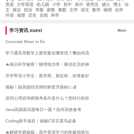
英语
大学英语
幼儿园
小学
初中
高中
研究生
硕士
博士
论
文
就业
职业
早教
家教
奥数
文学
语文
数学
物理
化学
外语
地理
历史
自然
科学
学习资讯
xuexi
More
Concrete Mixer in En
学习通高等数学上册答案在哪里找？📚如何高
🔥揭示科学秘密！物理电功率：驱动生活的神
开学寄语小学生：新学期，新征程，你准备好
揭秘！副高级经济师职称晋升路标📈💰
深圳心理咨询师报考条件是什么？想转行的你
Java高级面试题每日一题？如何高效备考
Coding新手福音！揭秘C语言菜鸟必备
🔥解锁学霸秘籍：高中英语学习的终极指南🚀