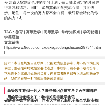
💡 建议大家制定合理的学习计划，每天抽出固定的时间进
行复习和练习。同时，多与其他同学交流心得，共同进
步。记住，每一次的努力都不会白费，最终都会转化为你
的实力！💪
TAG：
教育
|
高等数学
|
高等数学
|
常考知识点
|
学习秘籍
|
学霸经验
文章链接：
https://www.9educ.com/xuexi/gaodengshuxue/297344.htm
l
提示：本信息均源自互联网，只能做为信息参考，并不能作为任何
依据，准确性和时效性需要读者进一步核实，请不要下载与分享，
本站也不为此信息做任何负责，内容或者图片如有误请及时联系本
站，我们将在第一时间做出修改或者删除
高等数学难倒一片人？哪些知识点最常考？🔥学霸都在
用的学习秘籍来了！📚相关高等数学资讯
破解高等数学的密码：同济大学第八版电子版全览指南📚!