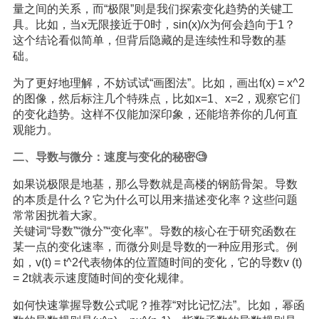
量之间的关系，而“极限”则是我们探索变化趋势的关键工
具。比如，当x无限接近于0时，sin(x)/x为何会趋向于1？
这个结论看似简单，但背后隐藏的是连续性和导数的基
础。
为了更好地理解，不妨试试“画图法”。比如，画出f(x) = x^2
的图像，然后标注几个特殊点，比如x=1、x=2，观察它们
的变化趋势。这样不仅能加深印象，还能培养你的几何直
观能力。
二、导数与微分：速度与变化的秘密🧐
如果说极限是地基，那么导数就是高楼的钢筋骨架。导数
的本质是什么？它为什么可以用来描述变化率？这些问题
常常困扰着大家。
关键词“导数”“微分”“变化率”。导数的核心在于研究函数在
某一点的变化速率，而微分则是导数的一种应用形式。例
如，v(t) = t^2代表物体的位置随时间的变化，它的导数v (t)
= 2t就表示速度随时间的变化规律。
如何快速掌握导数公式呢？推荐“对比记忆法”。比如，幂函