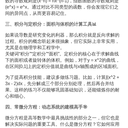
数的导数规则是(x^n) = nx^(n-1)，指数函数的导数规则是
(e^x) = e^x。通过对比不同类型的函数，你会发现它们之
间的异同点，从而更容易记住。
三、积分与定积分：面积与体积的计算工具📊
如果说导数是研究变化的利器，那么积分就是反向求解的
过程。积分的概念听起来很抽象，但它实际上非常实用，
尤其是在物理学和工程学中。
关键词“积分”“定积分”“面积”。定积分的核心在于求解曲线
下的面积或者旋转体的体积。例如，对于y = x^2的曲线，
在区间[0,1]上的定积分值就是曲线与x轴围成的区域面积。
为了提高积分技能，建议多做练习题。比如，计算∫(x^2 +
3x - 2)dx，先分解成三个部分分别处理，然后再合并结
果。这样的练习不仅能够巩固基础知识，还能锻炼你的耐
心和细心。
四、常微分方程：动态系统的建模高手🎯
微分方程是高等数学中最具挑战性的部分之一，但它也是
解决实际问题的重要工具。什么是微分方程？它如何应用