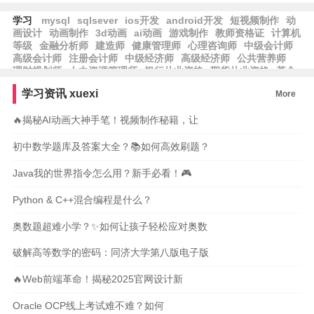
学习
mysql
sqlsever
ios开发
android开发
短视频制作
动
画设计
动画制作
3d动画
ai动画
游戏制作
教师资格证
计算机
等级
金融分析师
建造师
健康管理师
心理咨询师
中级会计师
高级会计师
注册会计师
中级经济师
高级经济师
公共营养师
理财规划师
人力资源管理师
银行从业资格
期货从业资格
基金
从业资格
保育师
育婴员
养老护理员
学习资讯
xuexi
More
🔥揭秘AI动画大神手笔！视频制作秘籍，让
初中数学题库及答案大全？📚如何高效刷题？
Java我的世界指令怎么用？新手必看！🎮
Python & C++混合编程是什么？
奥数题超难小学？✨如何让孩子轻松应对奥数
破解高等数学的密码：同济大学第八版电子版
🔥Web前端革命！揭秘2025官网设计新
Oracle OCP线上考试难不难？如何