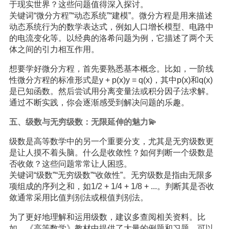
于现实世界？这些问题值得深入探讨。
关键词“微分方程”“动态系统”“建模”。微分方程是用来描述
动态系统行为的数学表达式，例如人口增长模型、电路中
的电流变化等。以经典的洛希问题为例，它描述了两个天
体之间的引力相互作用。
想要学好微分方程，首先要熟悉基本概念。比如，一阶线
性微分方程的标准形式是y + p(x)y = q(x)，其中p(x)和q(x)
是已知函数。然后尝试用分离变量法或积分因子法求解。
通过不断实践，你会逐渐感受到解决问题的乐趣。
五、级数与无穷级数：无限延伸的魅力💫
级数是高等数学中的另一个重要分支，尤其是无穷级数更
是让人摸不着头脑。什么是收敛性？如何判断一个级数是
否收敛？这些问题常常让人困惑。
关键词“级数”“无穷级数”“收敛性”。无穷级数是指由无限多
项组成的序列之和，如1/2 + 1/4 + 1/8 + ...。判断其是否收
敛通常采用比值判别法或根值判别法。
为了更好地理解和运用级数，建议多查阅相关资料。比
如，《高等数学》教材中提供了大量的例题和习题，可以