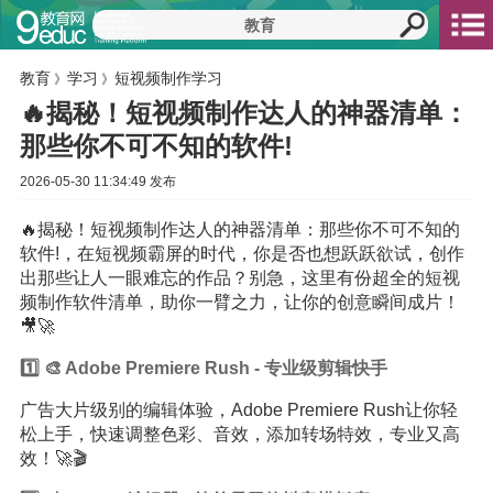
教育
学习
短视频制作学习
》
》
🔥揭秘！短视频制作达人的神器清单：
那些你不可不知的软件!
2026-05-30 11:34:49 发布
🔥揭秘！短视频制作达人的神器清单：那些你不可不知的
软件!，在短视频霸屏的时代，你是否也想跃跃欲试，创作
出那些让人一眼难忘的作品？别急，这里有份超全的短视
频制作软件清单，助你一臂之力，让你的创意瞬间成片！
🎥🚀
1️⃣ 🎨 Adobe Premiere Rush - 专业级剪辑快手
广告大片级别的编辑体验，Adobe Premiere Rush让你轻
松上手，快速调整色彩、音效，添加转场特效，专业又高
效！🚀🎬