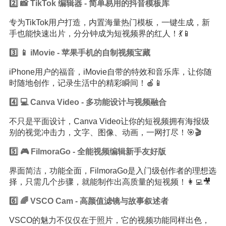
2️⃣ 📸 TikTok 编辑器 - 简单易用的抖音模板库
专为TikTok用户打造，内置海量热门模板，一键生成，新
手也能快速出片，分分钟成为短视频界的红人！💃📱
3️⃣ 📱 iMovie - 苹果手机的自制视频宝藏
iPhone用户的福音，iMovie自带的特效和音乐库，让你随
时随地创作，记录生活中的精彩瞬间！🍎📱
4️⃣ 💻 Canva Video - 多功能设计与视频融合
不只是平面设计，Canva Video让你的短视频拥有海报级
别的视觉冲击力，文字、图像、动画，一网打尽！🎯🎬
5️⃣ 🎮 FilmoraGo - 全能视频编辑新手友好版
界面简洁，功能全面，FilmoraGo是入门级创作者的理想选
择，只需几个步骤，就能制作出高质量的短视频！👩‍💻🎥
6️⃣ 🌈 VSCO Cam - 高颜值滤镜与故事叙述者
VSCO的魅力不仅仅在于照片，它的视频功能同样出色，