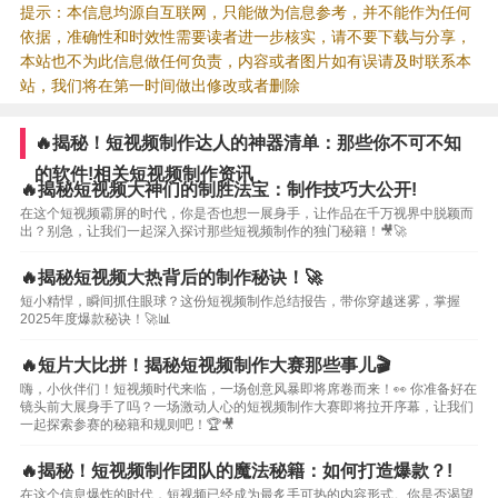
提示：本信息均源自互联网，只能做为信息参考，并不能作为任何
依据，准确性和时效性需要读者进一步核实，请不要下载与分享，
本站也不为此信息做任何负责，内容或者图片如有误请及时联系本
站，我们将在第一时间做出修改或者删除
🔥揭秘！短视频制作达人的神器清单：那些你不可不知
的软件!相关短视频制作资讯
🔥揭秘短视频大神们的制胜法宝：制作技巧大公开!
在这个短视频霸屏的时代，你是否也想一展身手，让作品在千万视界中脱颖而
出？别急，让我们一起深入探讨那些短视频制作的独门秘籍！🎥🚀
🔥揭秘短视频大热背后的制作秘诀！🚀
短小精悍，瞬间抓住眼球？这份短视频制作总结报告，带你穿越迷雾，掌握
2025年度爆款秘诀！🚀📊
🔥短片大比拼！揭秘短视频制作大赛那些事儿🎬
嗨，小伙伴们！短视频时代来临，一场创意风暴即将席卷而来！👀 你准备好在
镜头前大展身手了吗？一场激动人心的短视频制作大赛即将拉开序幕，让我们
一起探索参赛的秘籍和规则吧！🏆🎥
🔥揭秘！短视频制作团队的魔法秘籍：如何打造爆款？!
在这个信息爆炸的时代，短视频已经成为最炙手可热的内容形式。你是否渴望