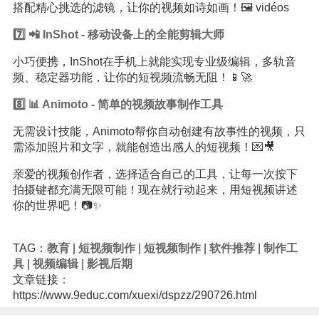
搭配精心挑选的滤镜，让你的视频如诗如画！🖼️ vidéos
7️⃣ 📲 InShot - 移动设备上的全能剪辑大师
小巧便携，InShot在手机上就能实现专业级编辑，多轨音
频、稳定器功能，让你的短视频流畅无阻！📱🚀
8️⃣ 📊 Animoto - 简单的视频故事制作工具
无需设计技能，Animoto帮你自动创建有故事性的视频，只
需添加照片和文字，就能创造出感人的短视频！💌🎥
亲爱的视频创作者，选择适合自己的工具，让每一次按下
拍摄键都充满无限可能！现在就行动起来，用短视频讲述
你的世界吧！📷✨
TAG：
教育
|
短视频制作
|
短视频制作
|
软件推荐
|
制作工
具
|
视频编辑
|
影视后期
文章链接：
https://www.9educ.com/xuexi/dspzz/290726.html