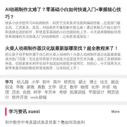
AI动画制作太难了？零基础小白如何快速入门+掌握核心技
巧？
很多小伙伴想学习AI动画制作，却苦于没有美术功底和编程经验，总觉得门槛
太高、工具复杂。其实，AI动画并不像想象中那么难！通过掌握几个核心技巧
和选择合适的软件，即使是零基础的小白也能轻松上手。今天就来聊聊如何用
简单易懂的方法快速入门AI动画制作，让创意变成现实！
火柴人动画制作器汉化版最新版哪里找？超全教程来了！
想让孩子动手制作属于自己的火柴人动画吗？火柴人动画制作器汉化版最新版
成为热门话题！无论是培养孩子的创造力还是提升艺术兴趣，这款工具都堪称
神器。但很多家长和学生却不知道如何获取并使用它。别担心，今天我将为大
家带来最详细的教程和资源推荐，让你轻松上手！
学习
幼儿园
小学
初中
高中
研究生
硕士
博士
论文
就业
职业
早教
家教
奥数
文学
语文
数学
物理
化学
外语
地
理
历史
自然
科学
专升本
考研
拓展训练
平面设计
网页设
计
软件开发
web前端
学习资讯
xuexi
More
初中数学中考真题试卷及答案？📚如何高效利