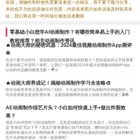
依据，准确性和时效性需要读者进一步核实，请不要下载与分享，
本站也不为此信息做任何负责，内容或者图片如有误请及时联系本
站，我们将在第一时间做出修改或者删除
零基础小白想学AI动画制作？有哪些简单易上手的入门
教程推荐？相关动画制作资讯
🔥动画大师的秘密武器：2024最佳视频动画制作App测评
🌟
在这个数字化时代，谁能抵挡住短视频和动画的魅力？想知道如何让手机屏幕
变身动画工作室吗？来吧，让我们一起探索2024年最火的视频动画制作App，
让你的作品瞬间吸睛无数！🎥🚀
🔥动画大师养成记！揭秘动画制作学习全攻略🎨
想在动画世界里大显身手吗？别怕，今天就为你揭开动画制作的神秘面纱，无
论你是萌新还是进阶爱好者，这篇指南都将助你踏上动画大师的征途！🎬📚
AE动画制作综艺片头？小白如何快速上手+做出炸裂效
果？
很多小伙伴想学习AE动画制作，尤其是炫酷的综艺片头设计，但总觉得自己
是“零基础”无从下手？其实只要掌握核心技巧和思路，哪怕你是完全的小白，
也能轻松做出令人惊艳的效果！本期内容将带你从基础到进阶，一步步拆解综
艺片头的制作秘诀，快来一起探索吧~