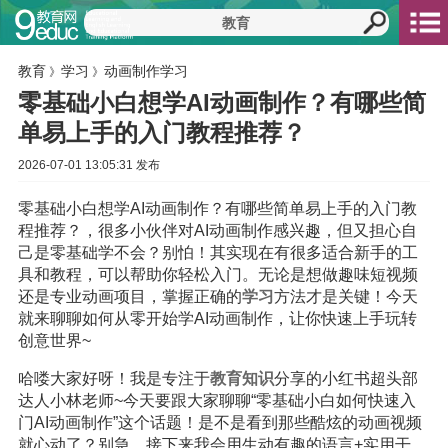
教育
学习
动画制作学习
》
》
零基础小白想学AI动画制作？有哪些简
单易上手的入门教程推荐？
2026-07-01 13:05:31 发布
零基础小白想学AI动画制作？有哪些简单易上手的入门教
程推荐？，很多小伙伴对AI动画制作感兴趣，但又担心自
己是零基础学不会？别怕！其实现在有很多适合新手的工
具和教程，可以帮助你轻松入门。无论是想做趣味短视频
还是专业动画项目，掌握正确的
学习
方法才是关键！今天
就来聊聊如何从零开始学AI动画制作，让你快速上手玩转
创意世界~
哈喽大家好呀！我是专注于
教育
知识
分享的小红书超头部
达人小林老师~今天要跟大家聊聊“零基础小白如何快速入
门AI动画制作”这个话题！是不是看到那些酷炫的动画视频
就心动了？别急，接下来我会用生动有趣的语言+实用干