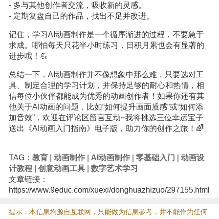
- 多与其他创作者交流，吸收新的灵感。
- 定期复盘自己的作品，找出不足并改进。
记住，学习AI动画制作是一个循序渐进的过程，不要急于
求成。哪怕每天只花半小时练习，日积月累也会有显著的
进步哦！💪
总结一下，AI动画制作并不像想象中那么难，只要选对工
具、制定合理的学习计划，并保持足够的耐心和热情，相
信每位小伙伴都能成为优秀的动画创作者！如果你还有其
他关于AI动画的问题，比如“如何提升画面质感”或“如何添
加音效”，欢迎在评论区留言互动~我将挑选三位幸运宝子
送出《AI动画入门指南》电子版，助力你的创作之旅！🌈
TAG：
教育
|
动画制作
|
AI动画制作
|
零基础入门
|
动画设
计教程
|
创意动画工具
|
数字艺术学习
文章链接：
https://www.9educ.com/xuexi/donghuazhizuo/297155.html
提示：本信息均源自互联网，只能做为信息参考，并不能作为任何