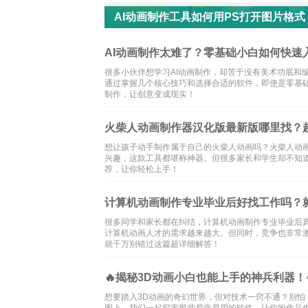
AI动画制作工具如何用PS打开图片格
AI动画制作太难了？零基础小白如何快速
很多小伙伴想学习AI动画制作，却苦于没有美术功底和
通过掌握几个核心技巧和选择合适的软件，即使是零基础
制作，让创意变成现实！
火柴人动画制作器汉化版最新版哪里找？
想让孩子动手制作属于自己的火柴人动画吗？火柴人动
兴趣，这款工具都堪称神器。但很多家长和学生却不知
荐，让你轻松上手！
计算机动画制作专业毕业后好找工作吗？
很多同学和家长都在纠结，计算机动画制作专业毕业后
计算机动画人才的需求越来越大。但同时，竞争也非常
就千万别错过这篇超详细解答！
🔥揭秘3D动画小白也能上手的神兵利器！
想要踏入3D动画的奇幻世界，但对技术一窍不通？别怕
图上，我们一起探索那些易学易用的软件，让你的作品也