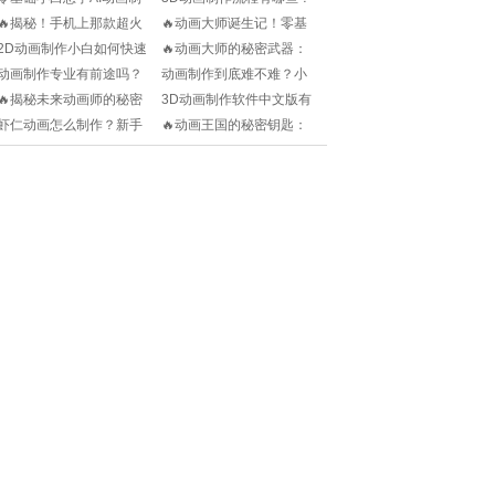
作？有哪些简单易上手的
小白如何快速入门+精通？
🔥揭秘！手机上那款超火
🔥动画大师诞生记！零基
入门教程推荐？
的MC动画创作神器💡
础自学动画制作全攻略🎨
2D动画制作小白如何快速
🔥动画大师的秘密武器：
上手？求靠谱教程网站推
2024年度电脑动画制作软
动画制作专业有前途吗？
动画制作到底难不难？小
荐！
件Top5🔥
未来就业方向有哪些？
白如何快速入门+掌握核心
🔥揭秘未来动画师的秘密
3D动画制作软件中文版有
技能？
武器：AI动画制作神器在哪
哪些好用的？小白也能快
虾仁动画怎么制作？新手
🔥动画王国的秘密钥匙：
里？🔍
速上手！
小白也能快速上手的教程
秀展网动画制作指南!
求收藏！