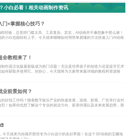
式？小白必看！相关动画制作资讯
入门+掌握核心技巧？
编程经验，总觉得门槛太高、工具复杂。其实，AI动画并不像想象中那么难！
的小白也能轻松上手。今天就来聊聊如何用简单易懂的方法快速入门AI动画
超全教程来了！
画制作器汉化版最新版成为热门话题！无论是培养孩子的创造力还是提升艺术
道如何获取并使用它。别担心，今天我将为大家带来最详细的教程和资源推
就业前景如何？
真的好找工作吗？随着数字娱乐产业的快速发展，游戏、影视、广告等行业对
激烈！如果你也想了解这个专业的就业方向、薪资待遇以及未来发展趋势，那

，今天就来为你揭开那些专为小白设计的友好界面！在这个3D动画的宝藏地
能飞天遁地！🚀✨