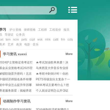
学习
护士资格
律师资格
工程师
工程造价
报关
员
导游证
公务员
cet
tem
ncre
pets
ccpt
wsk
mhk
catti
frm
ccbp
cfa
nit
ccie
ocp
mcs
美术
艺术
表演
电影
音乐
学习资讯
xuexi
More
2024护士资格证准考证打
🔥考试加油歌单来袭！决
印入口在哪？如
战考场，励志曲目助
基金从业资格考试2025官
马来西亚大学音乐专业排
网报名流程？小
名如何？想留学选校
解锁职场晋升密码！北京
🔥考研冲刺倒计时！你的
人力资源管理师报考
2025备考时间规
中级经济师报名条件有哪
PETS等级划分太复杂？一
些？工作年限怎么算
文读懂考试难度
初中毕业怎么提升学历哪
MHK考试主要考什么？想
个简单🧐快速提升学
拿高分必看的备考
养老服务新星：揭秘养老
个人就业证明怎么开🧐证
护理员的温馨守护者
件齐全才能安心求职
动画制作学习资讯
More
零基础小白想学AI动画制
3D动画制作流程有哪些？