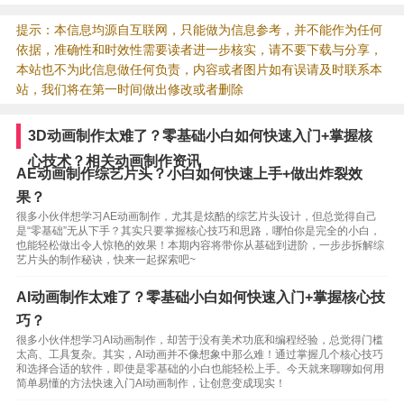
提示：本信息均源自互联网，只能做为信息参考，并不能作为任何
依据，准确性和时效性需要读者进一步核实，请不要下载与分享，
本站也不为此信息做任何负责，内容或者图片如有误请及时联系本
站，我们将在第一时间做出修改或者删除
3D动画制作太难了？零基础小白如何快速入门+掌握核
心技术？相关动画制作资讯
AE动画制作综艺片头？小白如何快速上手+做出炸裂效
果？
很多小伙伴想学习AE动画制作，尤其是炫酷的综艺片头设计，但总觉得自己
是“零基础”无从下手？其实只要掌握核心技巧和思路，哪怕你是完全的小白，
也能轻松做出令人惊艳的效果！本期内容将带你从基础到进阶，一步步拆解综
艺片头的制作秘诀，快来一起探索吧~
AI动画制作太难了？零基础小白如何快速入门+掌握核心技
巧？
很多小伙伴想学习AI动画制作，却苦于没有美术功底和编程经验，总觉得门槛
太高、工具复杂。其实，AI动画并不像想象中那么难！通过掌握几个核心技巧
和选择合适的软件，即使是零基础的小白也能轻松上手。今天就来聊聊如何用
简单易懂的方法快速入门AI动画制作，让创意变成现实！