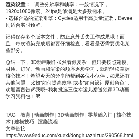
渲染设置：
- 调整分辨率和帧率：一般情况下，
1920x1080像素、24fps足够满足大多数需求。
- 选择合适的渲染引擎：Cycles适用于高质量渲染，Eevee
则适合实时预览。
记得保存多个版本文件，防止意外丢失工作成果哦！而
且，每次渲染完成后都要仔细检查，看看是否需要优化某
些部分。
总结一下，3D动画制作虽然看似复杂，但只要按照建模、
材质、灯光、动画和渲染的顺序逐步学习，就能轻松掌握
核心技术！希望今天的分享能帮到各位小伙伴，如果还有
其他问题，比如“如何提高效率”或者“如何设计原创角色”，
欢迎留言告诉我哦~我将挑选三位幸运儿赠送独家3D动画
学习资料包！🎁
TAG：
教育
|
动画制作
|
3D动画制作
|
零基础入门
|
核心技
术
|
建模技巧
|
渲染流程
文章链接：
https://www.9educ.com/xuexi/donghuazhizuo/290568.html