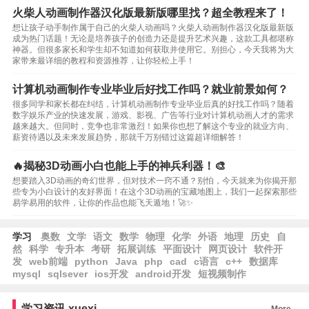
火柴人动画制作器汉化版最新版哪里找？超全教程来了！
想让孩子动手制作属于自己的火柴人动画吗？火柴人动画制作器汉化版最新版
成为热门话题！无论是培养孩子的创造力还是提升艺术兴趣，这款工具都堪称
神器。但很多家长和学生却不知道如何获取并使用它。别担心，今天我将为大
家带来最详细的教程和资源推荐，让你轻松上手！
计算机动画制作专业毕业后好找工作吗？就业前景如何？
很多同学和家长都在纠结，计算机动画制作专业毕业后真的好找工作吗？随着
数字娱乐产业的快速发展，游戏、影视、广告等行业对计算机动画人才的需求
越来越大。但同时，竞争也非常激烈！如果你也想了解这个专业的就业方向、
薪资待遇以及未来发展趋势，那就千万别错过这篇超详细解答！
🔥揭秘3D动画小白也能上手的神兵利器！🎨
想要踏入3D动画的奇幻世界，但对技术一窍不通？别怕，今天就来为你揭开那
些专为小白设计的友好界面！在这个3D动画的宝藏地图上，我们一起探索那些
易学易用的软件，让你的作品也能飞天遁地！🚀✨
学习
奥数
文学
语文
数学
物理
化学
外语
地理
历史
自
然
科学
专升本
考研
拓展训练
平面设计
网页设计
软件开
发
web前端
python
Java
php
cad
c语言
c++
数据库
mysql
sqlsever
ios开发
android开发
短视频制作
学习资讯
xuexi