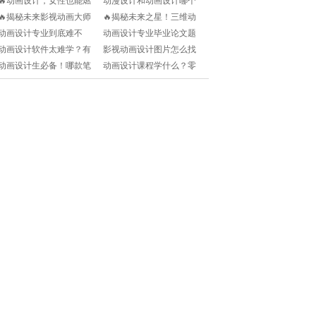
🔥动画设计，女性也能燃
动漫设计和动画设计哪个
作水平？
的奇幻之旅🎨📚
爆创意火花！👩‍🎨
更好学？新手小白如何选
🔥揭秘未来影视动画大师
🔥揭秘未来之星！三维动
择方向？
的秘密武器！学费清单揭
画设计师的大学专业之旅
动画设计专业到底难不
动画设计专业毕业论文题
晓🔍
🎨
难？小白如何快速入门+进
目怎么写？创意+学术双重
动画设计软件太难学？有
影视动画设计图片怎么找
阶大神？
加持！
没有适合小白的入门培训
灵感？超实用技巧大揭
动画设计生必备！哪款笔
动画设计课程学什么？零
课程推荐？
秘！
记本电脑最适合动画创
基础小白如何快速入门？
作？求推荐！