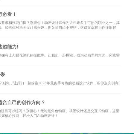
行必看！
体要求和技能门槛？别担心！动画设计师作为近年来炙手可热的职业之一，其
点。如果你对动画设计感兴趣，但又怕自己不够格，这篇文章将为你详细解
些超能力!
要拥有让人眼花缭乱的技能库。让我们一起探索，成为动画界的大师，究竟需
🌟
？别急，让我们一起探索2025年最炙手可热的动画设计软件，帮你点亮创意
适合自己的创作方向？
的题目可以练习？别担心！无论是角色动画、场景设计还是交互式动画，这里
握核心技能，轻松入门AI动画设计！