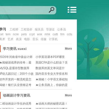
学习
工程师
工程造价
报关员
导游证
公务员
cet
tem
ncre
pets
ccpt
wsk
mhk
catti
frm
ccbp
cfa
nit
ccie
ocp
mcs
美术
艺术
表演
电影
音乐
传媒
计算机
学习资讯
xuexi
More
2026年河南省中级会计师
小学英语课本PDF哪里
报名时间还没公
找？🎓一键下载资源
🔥揭秘游戏界的传奇：最
美国CPA是什么职业？含
强制作人——木兰竹
金量高吗？一文帮
MySQL是缓存型数据库
数据库的英文单词是什
吗？还是有其他类
么？📚学习数据库从这
🌈幼儿园日记：200个小故
国内音乐专业大学排名和
事，解锁幼儿成
分数线怎么选？未来
软件开发的一般流程是怎
🔥揭秘！小学语文基础知
样的🧐想知道软件开
识宝典，从此告别阅
揭秘！银行从业资格证考
🔥公务员路上，你缺的是
试：历年真题重击率
一份高效学习指南🔥
动画设计学习资讯
More
二维动画设计学生的优秀
🔥动画大师的秘密武器！
作品有哪些？如何提升创
揭秘动画设计与制作教材