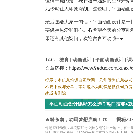
值得一提的是，现在越来越多的企业开始重
几秒就让人印象深刻。这说明，平面动画
最后送给大家一句话：平面动画设计是一
要保持热爱和耐心。💪希望今天的分享
果还有其他疑问，欢迎留言互动哦~💬
TAG：
教育
|
动画设计
|
平面动画设计
|
课
文章链接：https://www.9educ.com/xuexi/do
提示：本信息均源自互联网，只能做为信息参考
不要下载与分享，本站也不为此信息做任何负责
改或者删除
平面动画设计课程怎么选？热门技能+
🔥黔东南，动画梦想启航！🎨——揭秘20
你是否对动漫世界充满好奇？黔东南这片土地上，有一所
设计师梦想的桥梁，让我们一起探索它的独特魅力吧！