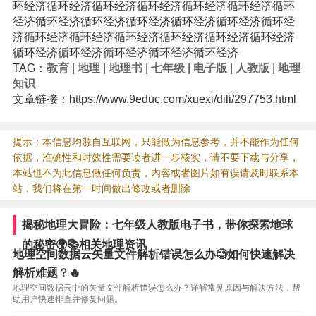
环经济循环经济循环经济循环经济循环经济循环经济循环
经济循环经济循环经济循环经济循环经济循环经济循环经
济循环经济循环经济循环经济循环经济循环经济循环经济
循环经济循环经济循环经济循环经济循环经济
TAG：
教育
|
地理
|
地理书
|
七年级
|
电子版
|
人教版
|
地理
知识
文章链接：https://www.9educ.com/xuexi/dili/297753.html
提示：本信息均源自互联网，只能做为信息参考，并不能作为任何
依据，准确性和时效性需要读者进一步核实，请不要下载与分享，
本站也不为此信息做任何负责，内容或者图片如有误请及时联系本
站，我们将在第一时间做出修改或者删除
揭秘地理大冒险：七年级人教版电子书，带你探索地球
的秘密🌍📚相关地理资讯
地理空间数据云矢量文件解析错误怎么办🧐如何快速解决
解析难题？🔥
地理空间数据云中的矢量文件解析错误怎么办？详解常见原因与解决方法，帮
助用户快速排查并修复问题。