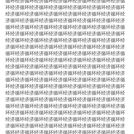
循环经济循环经济循环经济循环经济循环经济循环经济循
环经济循环经济循环经济循环经济循环经济循环经济循环
经济循环经济循环经济循环经济循环经济循环经济循环经
济循环经济循环经济循环经济循环经济循环经济循环经济
循环经济循环经济循环经济循环经济循环经济循环经济循
环经济循环经济循环经济循环经济循环经济循环经济循环
经济循环经济循环经济循环经济循环经济循环经济循环经
济循环经济循环经济循环经济循环经济循环经济循环经济
循环经济循环经济循环经济循环经济循环经济循环经济循
环经济循环经济循环经济循环经济循环经济循环经济循环
经济循环经济循环经济循环经济循环经济循环经济循环经
济循环经济循环经济循环经济循环经济循环经济循环经济
循环经济循环经济循环经济循环经济循环经济循环经济循
环经济循环经济循环经济循环经济循环经济循环经济循环
经济循环经济循环经济循环经济循环经济循环经济循环经
济循环经济循环经济循环经济循环经济循环经济循环经济
循环经济循环经济循环经济循环经济循环经济循环经济循
环经济循环经济循环经济循环经济循环经济循环经济循环
经济循环经济循环经济循环经济循环经济循环经济循环经
济循环经济循环经济循环经济循环经济循环经济循环经济
循环经济循环经济循环经济循环经济循环经济循环经济循