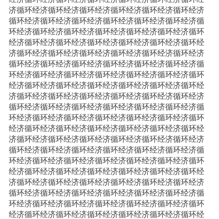
济循环经济循环经济循环经济循环经济循环经济循环经济
循环经济循环经济循环经济循环经济循环经济循环经济循
环经济循环经济循环经济循环经济循环经济循环经济循环
经济循环经济循环经济循环经济循环经济循环经济循环经
济循环经济循环经济循环经济循环经济循环经济循环经济
循环经济循环经济循环经济循环经济循环经济循环经济循
环经济循环经济循环经济循环经济循环经济循环经济循环
经济循环经济循环经济循环经济循环经济循环经济循环经
济循环经济循环经济循环经济循环经济循环经济循环经济
循环经济循环经济循环经济循环经济循环经济循环经济循
环经济循环经济循环经济循环经济循环经济循环经济循环
经济循环经济循环经济循环经济循环经济循环经济循环经
济循环经济循环经济循环经济循环经济循环经济循环经济
循环经济循环经济循环经济循环经济循环经济循环经济循
环经济循环经济循环经济循环经济循环经济循环经济循环
经济循环经济循环经济循环经济循环经济循环经济循环经
济循环经济循环经济循环经济循环经济循环经济循环经济
循环经济循环经济循环经济循环经济循环经济循环经济循
环经济循环经济循环经济循环经济循环经济循环经济循环
经济循环经济循环经济循环经济循环经济循环经济循环经