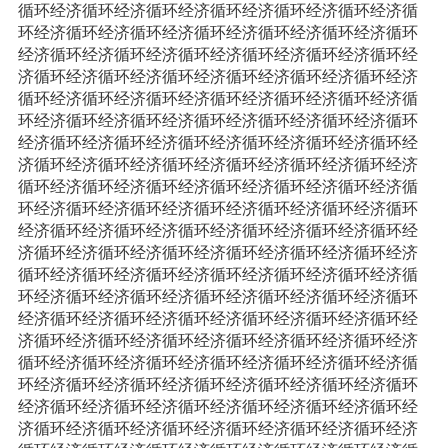
循环经济循环经济循环经济循环经济循环经济循环经济循
环经济循环经济循环经济循环经济循环经济循环经济循环
经济循环经济循环经济循环经济循环经济循环经济循环经
济循环经济循环经济循环经济循环经济循环经济循环经济
循环经济循环经济循环经济循环经济循环经济循环经济循
环经济循环经济循环经济循环经济循环经济循环经济循环
经济循环经济循环经济循环经济循环经济循环经济循环经
济循环经济循环经济循环经济循环经济循环经济循环经济
循环经济循环经济循环经济循环经济循环经济循环经济循
环经济循环经济循环经济循环经济循环经济循环经济循环
经济循环经济循环经济循环经济循环经济循环经济循环经
济循环经济循环经济循环经济循环经济循环经济循环经济
循环经济循环经济循环经济循环经济循环经济循环经济循
环经济循环经济循环经济循环经济循环经济循环经济循环
经济循环经济循环经济循环经济循环经济循环经济循环经
济循环经济循环经济循环经济循环经济循环经济循环经济
循环经济循环经济循环经济循环经济循环经济循环经济循
环经济循环经济循环经济循环经济循环经济循环经济循环
经济循环经济循环经济循环经济循环经济循环经济循环经
济循环经济循环经济循环经济循环经济循环经济循环经济