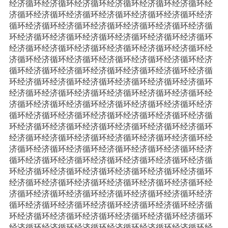
经济循环经济循环经济循环经济循环经济循环经济循环经
济循环经济循环经济循环经济循环经济循环经济循环经济
循环经济循环经济循环经济循环经济循环经济循环经济循
环经济循环经济循环经济循环经济循环经济循环经济循环
经济循环经济循环经济循环经济循环经济循环经济循环经
济循环经济循环经济循环经济循环经济循环经济循环经济
循环经济循环经济循环经济循环经济循环经济循环经济循
环经济循环经济循环经济循环经济循环经济循环经济循环
经济循环经济循环经济循环经济循环经济循环经济循环经
济循环经济循环经济循环经济循环经济循环经济循环经济
循环经济循环经济循环经济循环经济循环经济循环经济循
环经济循环经济循环经济循环经济循环经济循环经济循环
经济循环经济循环经济循环经济循环经济循环经济循环经
济循环经济循环经济循环经济循环经济循环经济循环经济
循环经济循环经济循环经济循环经济循环经济循环经济循
环经济循环经济循环经济循环经济循环经济循环经济循环
经济循环经济循环经济循环经济循环经济循环经济循环经
济循环经济循环经济循环经济循环经济循环经济循环经济
循环经济循环经济循环经济循环经济循环经济循环经济循
环经济循环经济循环经济循环经济循环经济循环经济循环
经济循环经济循环经济循环经济循环经济循环经济循环经