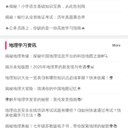
🔥揭秘！小学语文基础知识宝典，从此告别阅
揭秘！银行从业资格证考试：历年真题重击率
🔥公务员路上，你缺的是一份高效学习指南🔥
地理学习资讯
More
揭秘地理奇缘：探秘中国地理信息平台的科技地图之旅🌐🔍
揭示未知版图！2025年地理界的新发现与奇遇🌍📊
地理知识大全一览表🧐有哪些知识点必须掌握？快来收藏！🌍
揭秘地理大冒险：填满你的中国地图记忆🌟
🌍解开地理学发音的秘密：英伦发音指南📚!
地理信息安全在线培训考试试题有哪些？🧐如何快速通过考试？快
来收藏学习方法！📚
揭秘地理奥秘！七年级苏教版电子书，带你探索地球的秘密🌍📚