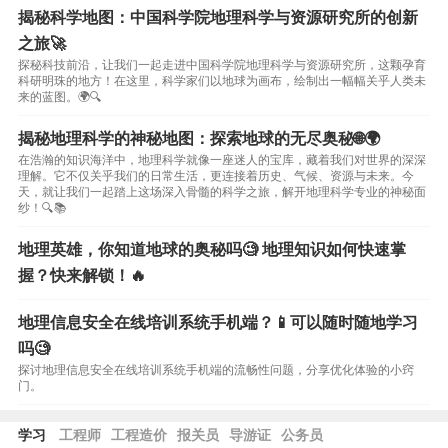
揭秘科学地图：中国科学院地理科学与资源研究所的创新
之旅🚀
探秘科技前沿，让我们一起走进中国科学院地理科学与资源研究所，这颗孕育
科研明珠的地方！在这里，科学家们以地球为画布，绘制出一幅幅关乎人类未
来的蓝图。🌍🔍
揭秘地理科学的神秘地图：探索地球的无尽奥秘🌐🌍
在浩瀚的知识海洋中，地理科学就像一座迷人的宝库，藏着我们对世界的深深
理解。它不仅关乎我们的日常生活，更连接着历史、气候、资源与未来。今
天，就让我们一起踏上这场深入骨髓的科学之旅，解开地理科学专业的神秘面
纱！🔍📚
地理英雄，你知道地球的奥秘吗🧐 地理知识如何快速掌
握？快来解锁！🔥
地理信息安全在线培训系统手机端？📱可以随时随地学习
吗🧐
探讨地理信息安全在线培训系统手机端的流畅性问题，分享优化体验的小窍
门。
学习
工程师
工程造价
报关员
导游证
公务员