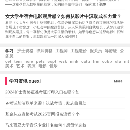
——这座孕育无数明星的殿堂，它的故事值得我们一探究竟！🎬🎓
女大学生宿舍电影观后感？如何从影片中汲取成长力量？
看完《女大学生宿舍》这部电影，你是否被深深触动？影片通过细腻的镜头语
言展现了宿舍这一小社会中的酸甜苦辣。从人际关系到自我成长，从梦想追求
到现实碰撞，每一幕都仿佛是大学生活的缩影。如果你也想从这部电影中找到
属于自己的答案，那就跟着我一起深入探讨吧！
学习
护士资格
律师资格
工程师
工程造价
报关员
导游证
公
务员
cet
tem
ncre
pets
ccpt
wsk
mhk
catti
frm
ccbp
cfa
nit
美术
艺术
表演
电影
音乐
学习资讯
xuexi
More
2024护士资格证准考证打印入口在哪？如
🔥考试加油歌单来袭！决战考场，励志曲目助
基金从业资格考试2025官网报名流程？小
马来西亚大学音乐专业排名如何？想留学选校