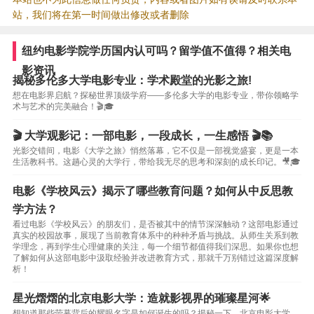
站，我们将在第一时间做出修改或者删除
纽约电影学院学历国内认可吗？留学值不值得？相关电
影资讯
揭秘多伦多大学电影专业：学术殿堂的光影之旅!
想在电影界启航？探秘世界顶级学府——多伦多大学的电影专业，带你领略学
术与艺术的完美融合！🎬🎓
🎬 大学观影记：一部电影，一段成长，一生感悟 🎬📚
光影交错间，电影《大学之旅》悄然落幕，它不仅是一部视觉盛宴，更是一本
生活教科书。这趟心灵的大学行，带给我无尽的思考和深刻的成长印记。🎥🎓
电影《学校风云》揭示了哪些教育问题？如何从中反思教
学方法？
看过电影《学校风云》的朋友们，是否被其中的情节深深触动？这部电影通过
真实的校园故事，展现了当前教育体系中的种种矛盾与挑战。从师生关系到教
学理念，再到学生心理健康的关注，每一个细节都值得我们深思。如果你也想
了解如何从这部电影中汲取经验并改进教育方式，那就千万别错过这篇深度解
析！
星光熠熠的北京电影大学：造就影视界的璀璨星河🌟
想知道那些荧幕背后的耀眼名字是如何诞生的吗？揭秘一下，北京电影大学