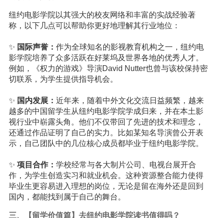
纽约电影学院以其强大的校友网络和丰富的实战经验著
称，以下几点可以帮助你更好地理解其行业地位：
✨
国际声誉：
作为全球知名的影视教育机构之一，纽约电
影学院培养了众多活跃在好莱坞及世界各地的优秀人才。
例如，《权力的游戏》导演David Nutter也曾与该校保持密
切联系，为学生提供指导机会。
✨
国内发展：
近年来，随着中外文化交流日益频繁，越来
越多的中国留学生从纽约电影学院学成归来，并在本土影
视行业中崭露头角。他们不仅带回了先进的技术和理念，
还通过作品证明了自己的实力。比如某知名导演曾公开表
示，自己团队中的几位核心成员都毕业于纽约电影学院。
✨
项目合作：
学校经常与各大制片公司、电视台展开合
作，为学生创造实习和就业机会。这种资源整合能力使得
毕业生更容易进入理想的岗位，无论是留在海外还是回到
国内，都能找到属于自己的舞台。
三、【留学价值篇】去纽约电影学院读书值得吗？