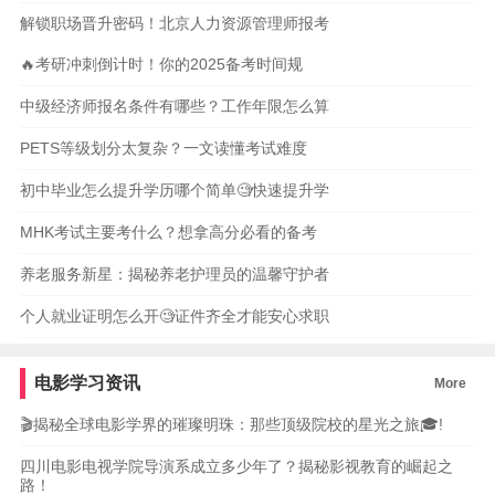
解锁职场晋升密码！北京人力资源管理师报考
🔥考研冲刺倒计时！你的2025备考时间规
中级经济师报名条件有哪些？工作年限怎么算
PETS等级划分太复杂？一文读懂考试难度
初中毕业怎么提升学历哪个简单🧐快速提升学
MHK考试主要考什么？想拿高分必看的备考
养老服务新星：揭秘养老护理员的温馨守护者
个人就业证明怎么开🧐证件齐全才能安心求职
电影学习资讯
More
🎬揭秘全球电影学界的璀璨明珠：那些顶级院校的星光之旅🎓!
四川电影电视学院导演系成立多少年了？揭秘影视教育的崛起之
路！