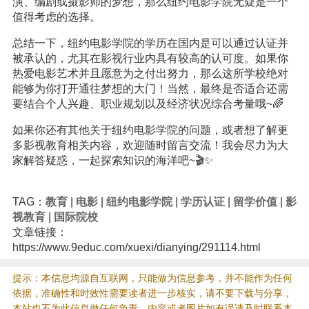
演、编剧或摄影师的梦想，那么纽约电影学院无疑是一个
值得考虑的选择。
总结一下，纽约电影学院的学历在国内是可以通过认证并
被承认的，尤其在影视行业内具有较高的认可度。如果你
热爱电影艺术并且愿意为之付出努力，那么这所学校绝对
能够为你打开通往梦想的大门！当然，最终是否适合还需
要结合个人兴趣、职业规划以及经济状况综合考量哦~🌈
如果你还有其他关于纽约电影学院的问题，或者想了解更
多影视教育相关内容，欢迎随时留言交流！我会尽力为大
家解答疑惑，一起探索知识的海洋吧~🎬✨
TAG：
教育
|
电影
|
纽约电影学院
|
学历认证
|
留学价值
|
影
视教育
|
国际院校
文章链接：
https://www.9educ.com/xuexi/dianying/291114.html
提示：本信息均源自互联网，只能做为信息参考，并不能作为任何
依据，准确性和时效性需要读者进一步核实，请不要下载与分享，
本站也不为此信息做任何负责，内容或者图片如有误请及时联系本