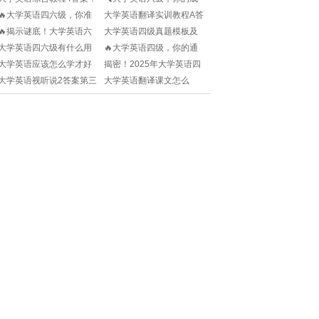
📚如何高效学习英语？快
绩单在哪里？🔍
🔥大学英语四六级，你准
大学英语翻译实训教程A答
来看看这个方法！🧐
备好了吗？报名条件大揭
案？🎓如何高效完成翻译
🔥揭示谜底！大学英语六
大学英语四级真题模板及
秘🎓!
实训？👀
级考试必胜秘籍大公开📚!
答案解析🧐这些问题你都
大学英语四六级有什么用
🔥大学英语四级，你的通
搞清楚了吗？
🧐为什么一定要过？快来
关秘籍来了！🎓📚
大学英语应该怎么学才好
揭密！2025年大学英语四
看看资深学姐怎么说！💬
🧐听说学霸都在这样做，
级考试答案独家曝光！🔍
大学英语视听说2答案第三
大学英语翻译课文怎么
你也试试？📚
📚
版？📚有靠谱的学习方法
做？📚如何提升翻译能
推荐！🧐
力？快收藏！✨