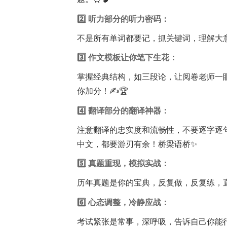
2️⃣ 听力部分的听力密码：
不是所有单词都要记，抓关键词，理解大意
3️⃣ 作文模板让你笔下生花：
掌握经典结构，如三段论，让阅卷老师一
你加分！✍️🏆
4️⃣ 翻译部分的翻译神器：
注意翻译的忠实度和流畅性，不要逐字逐
中文，都要游刃有余！桥梁语桥✨
5️⃣ 真题重现，模拟实战：
历年真题是你的宝典，反复做，反复练，直
6️⃣ 心态调整，冷静应战：
考试紧张是常事，深呼吸，告诉自己你能行