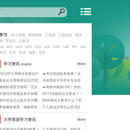
学习
护士资格
律师资格
工程师
工程造价
报关
员
导游证
公务员
cet
tem
ncre
pets
ccpt
wsk
mhk
catti
frm
ccbp
cfa
nit
ccie
ocp
mcs
美术
艺术
表演
电影
音乐
学习资讯
xuexi
More
2024护士资格证准考证打
🔥考试加油歌单来袭！决
印入口在哪？如
战考场，励志曲目助
基金从业资格考试2025官
马来西亚大学音乐专业排
网报名流程？小
名如何？想留学选校
解锁职场晋升密码！北京
🔥考研冲刺倒计时！你的
人力资源管理师报考
2025备考时间规
中级经济师报名条件有哪
PETS等级划分太复杂？一
些？工作年限怎么算
文读懂考试难度
初中毕业怎么提升学历哪
MHK考试主要考什么？想
个简单🧐快速提升学
拿高分必看的备考
养老服务新星：揭秘养老
个人就业证明怎么开🧐证
护理员的温馨守护者
件齐全才能安心求职
大学英语学习资讯
More
大学英语综合教程4答案？
🔍大学英语六级，你的成