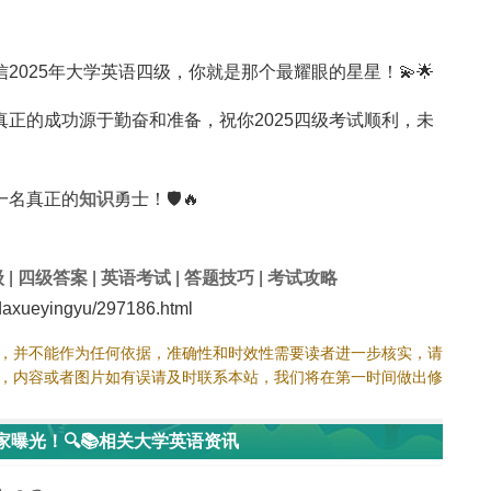
025年大学英语四级，你就是那个最耀眼的星星！💫🌟
正的成功源于勤奋和准备，祝你2025四级考试顺利，未
一名真正的
知识
勇士！🛡️🔥
级
|
四级答案
|
英语考试
|
答题技巧
|
考试攻略
xueyingyu/297186.html
，并不能作为任何依据，准确性和时效性需要读者进一步核实，请
，内容或者图片如有误请及时联系本站，我们将在第一时间做出修
家曝光！🔍📚相关大学英语资讯