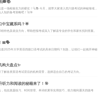
📚
是一场检验实力的硬仗！🔍📚 今天，就带大家潜入四六级考试的神秘海域，
知的备考策略吧！🚀🎯
口中宝藏系吗？🌟
课程特色及就业方向，帮助想报考或深入了解该专业的学生和家长找到答案。
🗣️
道2025年大学英语四级口语考试的具体日期吗？别急，让咱们一起揭开神秘
机构大盘点✨
家了解各类英语考试背后的机构背景，选择适合自己的考证方向。
升听力和阅读的秘籍来了！🎯
法，包括真题练习、时间管理、单词积累等实用技巧，助力顺利通关四级考