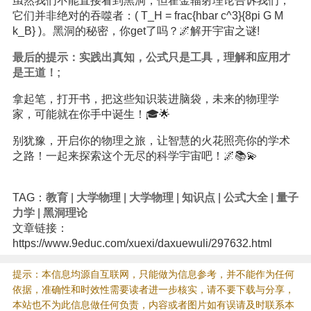
虽然我们不能直接看到黑洞，但霍金辐射理论告诉我们，
它们并非绝对的吞噬者：( T_H = frac{hbar c^3}{8pi G M
k_B} )。黑洞的秘密，你get了吗？🌌解开宇宙之谜!
最后的提示：实践出真知，公式只是工具，理解和应用才
是王道！;
拿起笔，打开书，把这些知识装进脑袋，未来的物理学
家，可能就在你手中诞生！🎓🌟
别犹豫，开启你的物理之旅，让智慧的火花照亮你的学术
之路！一起来探索这个无尽的科学宇宙吧！🌌📚💫
TAG：
教育
|
大学物理
|
大学物理
|
知识点
|
公式大全
|
量子
力学
|
黑洞理论
文章链接：
https://www.9educ.com/xuexi/daxuewuli/297632.html
提示：本信息均源自互联网，只能做为信息参考，并不能作为任何
依据，准确性和时效性需要读者进一步核实，请不要下载与分享，
本站也不为此信息做任何负责，内容或者图片如有误请及时联系本