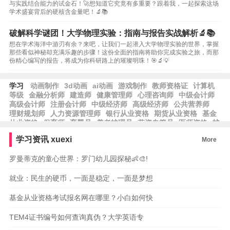
与实践结合能力的试金石！🚀想知道它究竟有多重要？跟着我，一起探索这场
学术盛宴背后的硬核含金量吧！🔬📚
破解科学谜团！大学物理实验：指南与报告实战解析🔬📚
想在学术海洋中游刃有余？来吧，让我们一起潜入大学物理实验的世界，掌握
那些看似神秘却充满乐趣的步骤！这份全面的指南将助你完成实验之旅，而那
份精心编写的报告，将成为你科研路上的璀璨明珠！🎯🔬💡
学习
动画制作
3d动画
ai动画
游戏制作
教师资格证
计算机
等级
金融分析师
建造师
健康管理师
心理咨询师
中级会计师
高级会计师
注册会计师
中级经济师
高级经济师
公共营养师
理财规划师
人力资源管理师
银行从业资格
期货从业资格
基金
从业资格
保育师
育婴员
养老护理员
劳资专管员
医师资格
护
士资格
律师资格
工程师
工程造价
学习资讯
xuexi
More
罗曼蒂克的童心世界：罗门幼儿园探秘👶🎨!
就业：民生的硬币，一面是稳定，一面是梦想
基金从业资格考试报名网在哪里？小白如何快
TEM4证书编号如何查询真伪？大学英语专