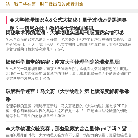
站，我们将在第一时间做出修改或者删除
🔥大学物理知识点&公式大揭秘！量子波动还是黑洞奥
秘？一切尽在此！📚相关大学物理资讯
揭秘学术界的黑洞：大学物理实验期刊版面费实情💥💰
学术界背后的账本总是让人好奇，尤其是对于那些辛勤耕耘在物理实验第一线
的研究者们。今天，我们来扒一扒大学物理实验期刊的版面费，看看那隐藏在
论文背后的价格标签究竟几何？🎯🔍
揭秘科学殿堂的秘密：南京大学物理学院的璀璨星辰!
学术界的一颗璀璨明珠，南京大学物理学院，承载着无数科研梦想的启航地。
让我们一起探索这座知识海洋中的神秘世界，看看那些光年之外的理论如何在
现实世界中发光发热！🌌📚
破解科学迷宫！马文蔚《大学物理》第七版深度解析📚📚
📚
物理学界的宝藏书籍终于更新啦！马文蔚教授的《大学物理》第七版PDF来
袭，带你领略科学世界的奥秘！这不仅是一本书，它是通往理论殿堂的钥匙，
是每个理工科生的必修课圣经！📚🚀
🔥大学物理实验竞赛，那些隐藏的含金量你get了吗？🏆
在知识爆炸的时代，大学物理实验竞赛不仅是一场智力的较量，更是检验理论