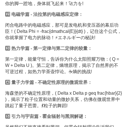
你的脚一蹬地，身体就飞起来！🚀力を!
2️⃣ 电磁学篇 - 法拉第的电磁感应定律：
闭合电路中的电磁感应，那可是发电机和变压器的幕后功
臣！( Delta Phi = -frac{dmathcal{E}}{dt} )，记住这个公式，
你就掌握了电力的脉动！⚡️エネルギーの秘訣!
3️⃣ 热力学篇 - 第一定律与第二定律的较量：
第一定律，能量守恒，告诉你为什么太阳照耀万物：( Q =
W + Delta U )。第二定律，熵增原理，揭示了自然界的不
可逆过程，如热力学茶壶悖论。☕️熵的挑战!
4️⃣ 量子力学篇 - 不确定性原理的微观世界：
海森堡的不确定性原理，( Delta x Delta p geq frac{hbar}{2}
)，揭示了粒子位置和动量的微妙关系，仿佛在微观世界中
跳起了量子芭蕾。💃粒子的舞蹈!
5️⃣ 引力与宇宙篇 - 霍金辐射与黑洞解谜：