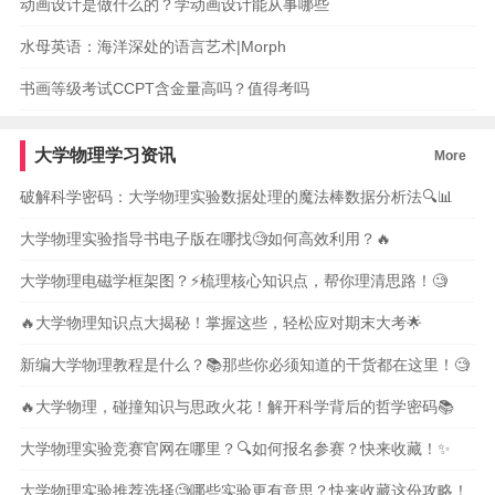
动画设计是做什么的？学动画设计能从事哪些
水母英语：海洋深处的语言艺术|Morph
书画等级考试CCPT含金量高吗？值得考吗
大学物理学习资讯
More
破解科学密码：大学物理实验数据处理的魔法棒数据分析法🔍📊
大学物理实验指导书电子版在哪找🧐如何高效利用？🔥
大学物理电磁学框架图？⚡梳理核心知识点，帮你理清思路！🧐
🔥大学物理知识点大揭秘！掌握这些，轻松应对期末大考🌟
新编大学物理教程是什么？📚那些你必须知道的干货都在这里！🧐
🔥大学物理，碰撞知识与思政火花！解开科学背后的哲学密码📚
大学物理实验竞赛官网在哪里？🔍如何报名参赛？快来收藏！✨
大学物理实验推荐选择🧐哪些实验更有意思？快来收藏这份攻略！