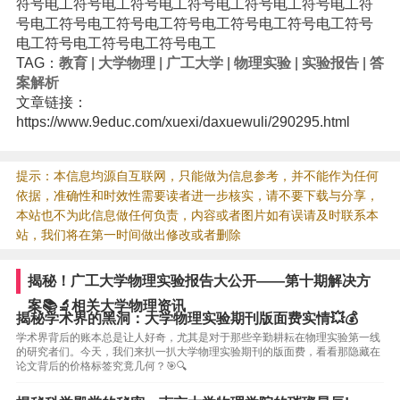
符号电工符号电工符号电工符号电工符号电工符号电工符
号电工符号电工符号电工符号电工符号电工符号电工符号
电工符号电工符号电工符号电工
TAG：
教育
|
大学物理
|
广工大学
|
物理实验
|
实验报告
|
答
案解析
文章链接：
https://www.9educ.com/xuexi/daxuewuli/290295.html
提示：本信息均源自互联网，只能做为信息参考，并不能作为任何
依据，准确性和时效性需要读者进一步核实，请不要下载与分享，
本站也不为此信息做任何负责，内容或者图片如有误请及时联系本
站，我们将在第一时间做出修改或者删除
揭秘！广工大学物理实验报告大公开——第十期解决方
案📚🔬相关大学物理资讯
揭秘学术界的黑洞：大学物理实验期刊版面费实情💥💰
学术界背后的账本总是让人好奇，尤其是对于那些辛勤耕耘在物理实验第一线
的研究者们。今天，我们来扒一扒大学物理实验期刊的版面费，看看那隐藏在
论文背后的价格标签究竟几何？🎯🔍