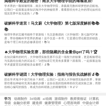
揭秘科学殿堂的秘密：南京大学物理学院的璀璨星辰!
学术界的一颗璀璨明珠，南京大学物理学院，承载着无数科研梦想的启航地。
让我们一起探索这座知识海洋中的神秘世界，看看那些光年之外的理论如何在
现实世界中发光发热！🌌📚
破解科学迷宫！马文蔚《大学物理》第七版深度解析📚📚
📚
物理学界的宝藏书籍终于更新啦！马文蔚教授的《大学物理》第七版PDF来
袭，带你领略科学世界的奥秘！这不仅是一本书，它是通往理论殿堂的钥匙，
是每个理工科生的必修课圣经！📚🚀
🔥大学物理实验竞赛，那些隐藏的含金量你get了吗？🏆
在知识爆炸的时代，大学物理实验竞赛不仅是一场智力的较量，更是检验理论
与实践结合能力的试金石！🚀想知道它究竟有多重要？跟着我，一起探索这场
学术盛宴背后的硬核含金量吧！🔬📚
破解科学谜团！大学物理实验：指南与报告实战解析🔬📚
想在学术海洋中游刃有余？来吧，让我们一起潜入大学物理实验的世界，掌握
那些看似神秘却充满乐趣的步骤！这份全面的指南将助你完成实验之旅，而那
份精心编写的报告，将成为你科研路上的璀璨明珠！🎯🔬💡
学习
动画制作
3d动画
ai动画
游戏制作
教师资格证
计算机
等级
金融分析师
建造师
健康管理师
心理咨询师
中级会计师