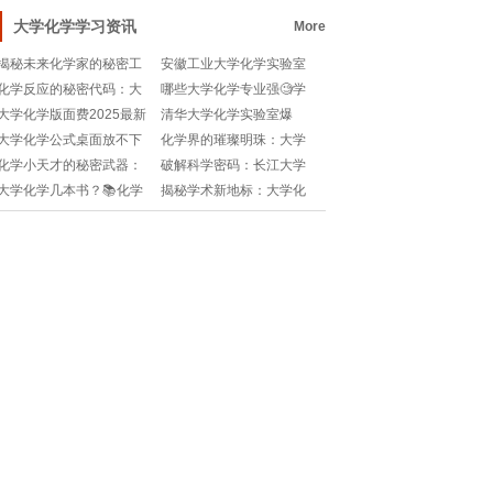
职业技术学院的创新
何快速搞定正规模板
大学化学学习资讯
More
揭秘未来化学家的秘密工
安徽工业大学化学实验室
场：大学化学教育专业详
是什么样的存在🧐是神秘
化学反应的秘密代码：大
哪些大学化学专业强🧐学
解!
还是有趣？快来揭秘！🤩
学化学方程式大全破解版!
霸们都在关注这些问题！
大学化学版面费2025最新
清华大学化学实验室爆
🔥
版？🧐这些细节一定要知
炸？😱安全问题敲响警
大学化学公式桌面放不下
化学界的璀璨明珠：大学
道！🧐
钟，实验室安全如何保
怎么办🧐如何高效整理化
化学专业那些不容错过的
化学小天才的秘密武器：
破解科学密码：长江大学
障？🧐
学知识点？✨
宝藏专业!
大学化学Ph值速算公式背
化学与环境工程学院的学
大学化学几本书？📚化学
揭秘学术新地标：大学化
后的魔法✨!
术探险之旅!
专业必读书单推荐！🧐
学期刊，真的是主学报刊
的翘楚?