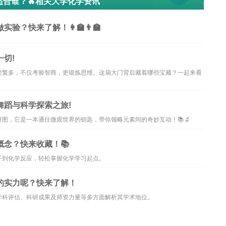
适合谁？🔥相关大学化学资讯
？快来了解！👩‍🏫👨‍🏫
切!
类繁多，不仅考验智商，更锻炼思维。这扇大门背后藏着哪些宝藏？一起来看
舞蹈与科学探索之旅!
图，它是一本通往微观世界的钥匙，带你领略元素间的奇妙互动！📚🔬
概念？快来收藏！📚
子到化学反应，轻松掌握化学学习起点。
的实力呢？快来了解！
学科评估、科研成果及师资力量等多方面解析其学术地位。