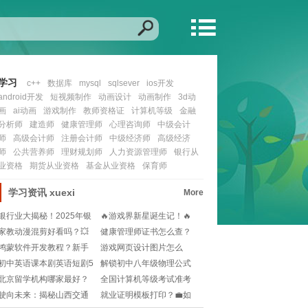
学习
c++
数据库
mysql
sqlsever
ios开发
android开发
短视频制作
动画设计
动画制作
3d动
画
ai动画
游戏制作
教师资格证
计算机等级
金融
分析师
建造师
健康管理师
心理咨询师
中级会计
师
高级会计师
注册会计师
中级经济师
高级经济
师
公共营养师
理财规划师
人力资源管理师
银行从
业资格
期货从业资格
基金从业资格
保育师
学习资讯
xuexi
More
银行业大揭秘！2025年银
🔥游戏界新星诞生记！🔥
行从业资格证考
—— 掌握未来，
家教动漫混剪好看吗？💥
健康管理师证书怎么查？
超燃战斗场面+感人
官方渠道+注意事项
鸿蒙软件开发教程？新手
游戏网页设计图片怎么
如何快速上手鸿蒙系
选？🔥如何让网页更有
初中英语课本剧英语短剧5
解锁初中八年级物理公式
分钟内？🎭如何快
宝箱！🔮Proje
北京留学机构哪家最好？
全国计算机等级考试准考
🌍如何选择靠谱的留
证打印入口在哪？官
驶向未来：揭秘山西交通
就业证明模板打印？💼如