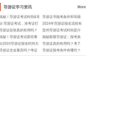
言艺术|Morph
高吗？值得考吗
导游证学习资讯
More
揭秘！导游证考试时间&等
导游证书报考条件和等级
级全解析🔍🌟
划分？想考导游证必看！
🚀 导游证考试，准考证打
2024年导游证报名流程有
印通道大揭秘！ 📝🔍
哪些？小白如何快速上
导游证挂靠真的有用吗？
贵州导游证考试时间是什
手？
揭秘挂靠背后的真实价
么时候？如何高效备考不
揭秘！导游证考试那些事
揭秘新疆导游证：报考条
值！
踩坑？
儿：内容详解与硬核条件
件&费用全解析💰 |
🚀2024导游证报名时间大
导游证真的有用吗？考了
解读🔍!
揭秘！你准备好了吗？!
能干嘛？旅游达人必看！
导游证含金量高吗？考证
导游证报考条件有哪些？
值不值得？小白必看！
小白如何快速上岸？