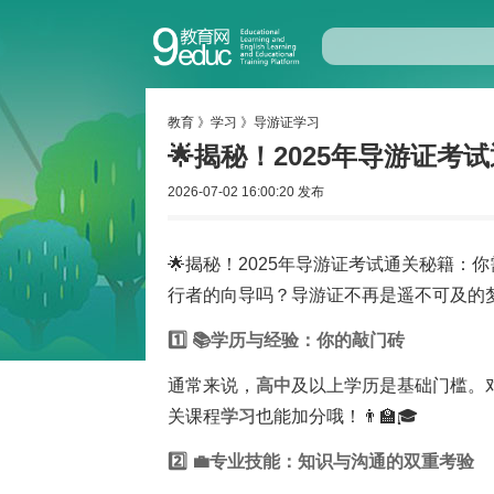
教育
》
学习
》
导游证学习
🌟揭秘！2025年导游证考
2026-07-02 16:00:20 发布
🌟揭秘！2025年导游证考试通关秘籍
行者的向导吗？导游证不再是遥不可及的梦
1️⃣ 📚学历与经验：你的敲门砖
通常来说，
高中
及以上学历是基础门槛。
关课程
学习
也能加分哦！👨‍🏫🎓
2️⃣ 💼专业技能：
知识
与沟通的双重考验