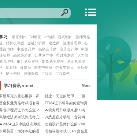
学习
动画制作
3d动画
ai动画
游戏制作
教师资格
证
计算机等级
金融分析师
建造师
健康管理师
心
理咨询师
中级会计师
高级会计师
注册会计师
中级
经济师
高级经济师
公共营养师
理财规划师
人力资
源管理师
银行从业资格
期货从业资格
基金从业资
格
保育师
育婴员
养老护理员
劳资专管员
医师资
格
护士资格
律师资格
工程师
工程造价
学习资讯
xuexi
More
罗曼蒂克的童心世界：罗
就业：民生的硬币，一面
门幼儿园探秘👶🎨!
是稳定，一面是梦想
基金从业资格考试报名网
TEM4证书编号如何查询真
在哪里？小白如何快
伪？大学英语专
养老护理员证书怎么查？
🔥税务局升级版来袭！揭
官网入口在哪？新手
秘自然人电子税务局
高级经济师考试到底考几
🎶悉尼音乐学院：音符间
科？一次搞定备考规
的艺术之旅🔍，梦想
🔥2024山东中级经济师报
动画设计是做什么的？学
考新规则大揭秘
动画设计能从事哪些
水母英语：海洋深处的语
书画等级考试CCPT含金量