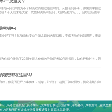
考+一次通关？
都有好多小伙伴因为不了解流程而错过最佳时间。从报名到备考，你需要掌握这
秘籍！今天就来给大家一次性解决所有疑问，助你轻松拿证，开启职业新篇章
密钥🔑!
你准备好了吗？这场通往专业导游之路的关键战役，不仅考验你的知识库，更是
为你精心挑选了2025年最具价值的导游证考试必读书目，助你轻松过关，迈
的秘密都在这里🔍!
将启程，你是否已经万事俱备？别急，让我们一起揭开神秘面纱，揭晓这场知识
学习
,
高考志愿填报
,
英语学习
,
大学排行榜
,
出国留学
,
海外移民
,
学校排名
,
在线教育
如有内容和图片有误或者涉及侵权请及时联系本站处理。