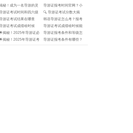
揭秘！成为一名导游的灵
导游证报考时间官网？小
魂证件——导游证背后的
白如何轻松搞定报名全流
导游证考试时间和四六级
🔍 导游证考试分数大揭
硬核条件🔍
程？
冲突了？如何合理安排备
秘！一触即达🔍
导游证考试结果在哪查
韩语导游证怎么考？报考
考时间？
询？考过之后多久能查
条件有哪些要求？小白必
导游证考试成绩啥时候
导游证考试成绩啥时候能
分？
看！
出？如何第一时间查到不
查？焦急等待中……
🌟揭秘！2025年导游证必
导游证报考条件和等级怎
迷路？
背口诀：带你游历知识的
么填？小白必看！
🌟揭秘！2025年导游证考
导游证报考条件有哪些？
奇妙之旅🌍📚
试通关秘籍：你需要知道
种类怎么选才不吃亏？
的一切!