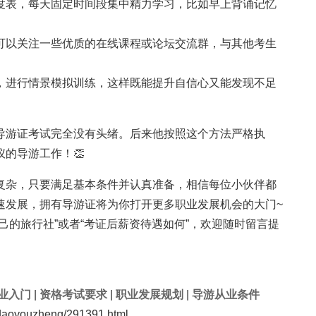
进度表，每天固定时间段集中精力学习，比如早上背诵记忆
还可以关注一些优质的在线课程或论坛交流群，与其他考生
色，进行情景模拟训练，这样既能提升自信心又能发现不足
对导游证考试完全没有头绪。后来他按照这个方法严格执
的导游工作！👏
复杂，只要满足基本条件并认真准备，相信每位小伙伴都
速发展，拥有导游证将为你打开更多职业发展机会的大门~
己的旅行社”或者“考证后薪资待遇如何”，欢迎随时留言提
业入门
|
资格考试要求
|
职业发展规划
|
导游从业条件
aoyouzheng/291391.html