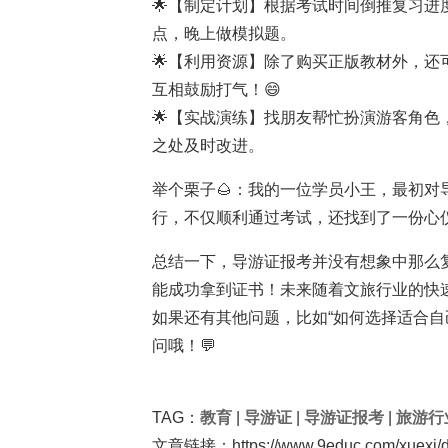
🌟【制定计划】根据考试时间倒推复习
点，晚上做模拟题。
🌟【利用资源】除了购买正版教材外，
互相鼓励打气！😄
🌟【实战演练】找朋友帮忙扮演游客角
之处及时改进。
举个栗子🌰：我的一位学员小王，最初
行，不仅顺利通过考试，还找到了一份心仪
总结一下，导游证报考并没有想象中那么
能成功拿到证书！未来随着文旅行业的快
如果还有其他问题，比如“如何选择适合自
问哦！💬
TAG：
教育
|
导游证
|
导游证报考
|
旅游行
文章链接：https://www.9educ.com/xuexi/d