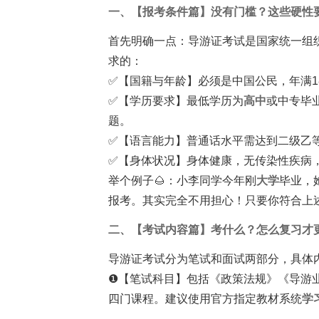
一、【报考条件篇】没有门槛？这些硬性
首先明确一点：导游证考试是国家统一组
求的：
✅【国籍与年龄】必须是中国公民，年满1
✅【学历要求】最低学历为
高中
或中专毕
题。
✅【语言能力】普通话水平需达到二级乙
✅【身体状况】身体健康，无传染性疾病
举个例子🌰：小李同学今年刚
大学
毕业，
报考。其实完全不用担心！只要你符合上
二、【考试内容篇】考什么？怎么复习才
导游证考试分为笔试和面试两部分，具体
❶【笔试科目】包括《政策法规》《导游
四门课程。建议使用官方指定教材系统
学
-