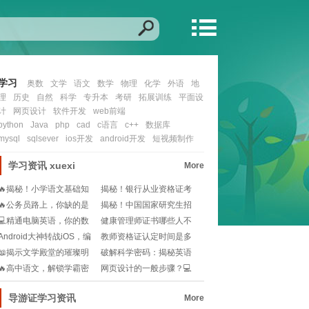
学习
奥数
文学
语文
数学
物理
化学
外语
地
理
历史
自然
科学
专升本
考研
拓展训练
平面设
计
网页设计
软件开发
web前端
python
Java
php
cad
c语言
c++
数据库
mysql
sqlsever
ios开发
android开发
短视频制作
学习资讯
xuexi
More
🔥揭秘！小学语文基础知
揭秘！银行从业资格证考
识宝典，从此告别阅
试：历年真题重击率
🔥公务员路上，你缺的是
揭秘！中国国家研究生招
一份高效学习指南🔥
生网：你的学术梦想
💻精通电脑英语，你的数
健康管理师证书哪些人不
字化世界通行证!
能考？一文说清报考
Android大神转战iOS，编
教师资格证认定时间是多
程世界的
久？不想错过认定机
📖揭示文学殿堂的璀璨明
破解科学密码：揭秘英语
珠：史上十大经典必
在科研界的超级语言
🔥高中语文，解锁学霸密
网页设计的一般步骤？💻
码：视频讲解秘籍📚
如何快速掌握网页设
导游证学习资讯
More