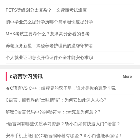
PETS等级划分太复杂？一文读懂考试难度
初中毕业怎么提升学历哪个简单🧐快速提升学
MHK考试主要考什么？想拿高分必看的备考
养老服务新星：揭秘养老护理员的温馨守护者
个人就业证明怎么开🧐证件齐全才能安心求职
c语言学习资讯
More
🔥C语言VS C++：编程界的双子星，谁才是你的真爱？💻
C语言，编程界的“土味情话”：为何它如此深入人心?
解密C语言代码中的神秘符号：cnt究竟为何意？?
c语言网有哪些优质学习资源？📚小白如何快速入门C语言？
安卓手机上能用的C语言编译器有哪些？📱小白也能学编程！