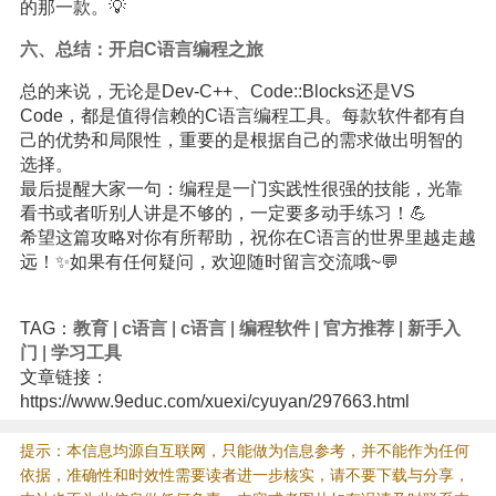
的那一款。💡
六、总结：开启C语言编程之旅
总的来说，无论是Dev-C++、Code::Blocks还是VS
Code，都是值得信赖的C语言编程工具。每款软件都有自
己的优势和局限性，重要的是根据自己的需求做出明智的
选择。
最后提醒大家一句：编程是一门实践性很强的技能，光靠
看书或者听别人讲是不够的，一定要多动手练习！💪
希望这篇攻略对你有所帮助，祝你在C语言的世界里越走越
远！✨如果有任何疑问，欢迎随时留言交流哦~💬
TAG：
教育
|
c语言
|
c语言
|
编程软件
|
官方推荐
|
新手入
门
|
学习工具
文章链接：
https://www.9educ.com/xuexi/cyuyan/297663.html
提示：本信息均源自互联网，只能做为信息参考，并不能作为任何
依据，准确性和时效性需要读者进一步核实，请不要下载与分享，