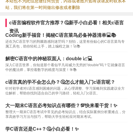
本站也不为此信息做任何负责，内容或者图片如有误请及时联系本
站，我们将在第一时间做出修改或者删除
c语言编程软件官方推荐？🤔新手小白必看！相关c语言
资讯
Coding新手福音！揭秘C语言菜鸟必备神器清单💻📚
还在为C语言学习的荆棘路感到迷茫吗？别怕，这里有份贴心的C语言菜鸟专
属工具包，助你轻松上手，踏上编程之旅！🚀📚
解密C语言中的神秘双面人：double 📈💻
深入C语言世界，你知道那个看似平凡却威力无穷的"double"吗？它就像语言
中的魔法师，掌控着数字的精度与深度！🎯📚
c语言真的学不会怎么办？🤔怎么才能入门c语言呢？
针对初学者对c语言感到困难的问题，从心理调整、学习策略到实践建议全方
位解析，帮助你找到适合自己的学习路径，轻松入门c语言。
大一期末C语言必考知识点有哪些？💯快来看干货！✨
整理大一期末C语言考试中常见的必考知识点，结合实际案例分析重难点，分
享高效学习方法与技巧，帮助大学生轻松应对期末考试。
学C语言还是C++？🤔小白必看！✨