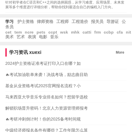
针对初学者在C语言和C++之间的选择困惑，从学习难度、应用场景、未来发
展等多个维度进行详细分析，帮助你找到最适合自己的编程入门方向。
学习
护士资格
律师资格
工程师
工程造价
报关员
导游证
公
务员
cet
tem
ncre
pets
ccpt
wsk
mhk
catti
frm
ccbp
cfa
nit
美术
艺术
表演
电影
音乐
学习资讯
xuexi
More
2024护士资格证准考证打印入口在哪？如
🔥考试加油歌单来袭！决战考场，励志曲目助
基金从业资格考试2025官网报名流程？小
马来西亚大学音乐专业排名如何？想留学选校
解锁职场晋升密码！北京人力资源管理师报考
🔥考研冲刺倒计时！你的2025备考时间规
中级经济师报名条件有哪些？工作年限怎么算