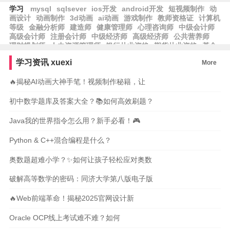
学习
mysql
sqlsever
ios开发
android开发
短视频制作
动
画设计
动画制作
3d动画
ai动画
游戏制作
教师资格证
计算机
等级
金融分析师
建造师
健康管理师
心理咨询师
中级会计师
高级会计师
注册会计师
中级经济师
高级经济师
公共营养师
理财规划师
人力资源管理师
银行从业资格
期货从业资格
基金
从业资格
保育师
育婴员
养老护理员
学习资讯
xuexi
More
🔥揭秘AI动画大神手笔！视频制作秘籍，让
初中数学题库及答案大全？📚如何高效刷题？
Java我的世界指令怎么用？新手必看！🎮
Python & C++混合编程是什么？
奥数题超难小学？✨如何让孩子轻松应对奥数
破解高等数学的密码：同济大学第八版电子版
🔥Web前端革命！揭秘2025官网设计新
Oracle OCP线上考试难不难？如何