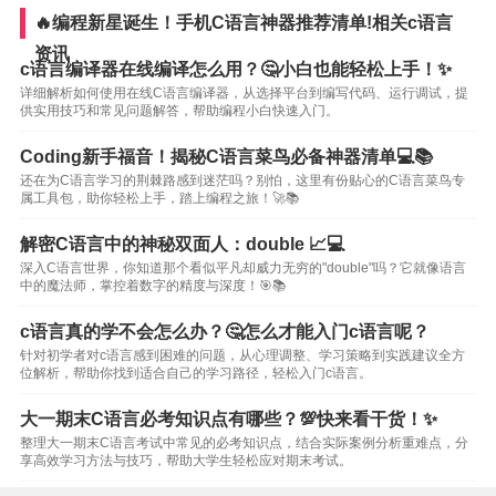
🔥编程新星诞生！手机C语言神器推荐清单!相关c语言
资讯
c语言编译器在线编译怎么用？🤔小白也能轻松上手！✨
详细解析如何使用在线C语言编译器，从选择平台到编写代码、运行调试，提
供实用技巧和常见问题解答，帮助编程小白快速入门。
Coding新手福音！揭秘C语言菜鸟必备神器清单💻📚
还在为C语言学习的荆棘路感到迷茫吗？别怕，这里有份贴心的C语言菜鸟专
属工具包，助你轻松上手，踏上编程之旅！🚀📚
解密C语言中的神秘双面人：double 📈💻
深入C语言世界，你知道那个看似平凡却威力无穷的"double"吗？它就像语言
中的魔法师，掌控着数字的精度与深度！🎯📚
c语言真的学不会怎么办？🤔怎么才能入门c语言呢？
针对初学者对c语言感到困难的问题，从心理调整、学习策略到实践建议全方
位解析，帮助你找到适合自己的学习路径，轻松入门c语言。
大一期末C语言必考知识点有哪些？💯快来看干货！✨
整理大一期末C语言考试中常见的必考知识点，结合实际案例分析重难点，分
享高效学习方法与技巧，帮助大学生轻松应对期末考试。