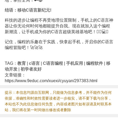
地，掌控全局！🔑🌐
结语：移动C语言新纪元!
科技的进步让编程不再受地理位置限制，手机上的C语言神
器让你无论何时何地都能提升自我。现在就加入这个编程
新潮流，让手机成为你的C语言超级英雄基地吧！🦸‍♀️💻✨
记住，编程的乐趣在于实践，快拿起手机，开启你的C语言
编程冒险吧！🚀🚀🚀
TAG：
教育
|
c语言
|
C语言编程
|
手机应用
|
编程软件
|
移
动开发
|
初学者友好
文章链接：
https://www.9educ.com/xuexi/cyuyan/297383.html
提示：本信息均源自互联网，只能做为信息参考，并不能作为任何
依据，准确性和时效性需要读者进一步核实，请不要下载与分享，
本站也不为此信息做任何负责，内容或者图片如有误请及时联系本
站，我们将在第一时间做出修改或者删除