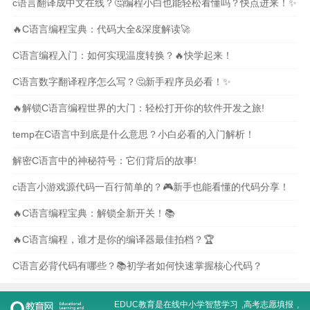
c语言翻译成中文在线？🤔编程小白也能轻松看懂吗？快点进来！✨
🔥C语言编程宝典：代码大全&深度解读🚀
C语言编程入门：如何实现温度转换？🔥快学起来！
C语言数字翻译程序怎么写？🤔新手程序员必看！✨
🔥解锁C语言编程世界的大门：轻松打开你的软件开发之旅!
temp在C语言中到底是什么意思？小白必看的入门解析！
解密C语言中的神秘符号：它们背后的故事!
c语言小游戏源代码一百行简单的？🎮新手也能看懂的代码分享！
🔥C语言编程宝典：解锁全新开关！📚
🔥C语言编程，谁才是你的编译器最佳拍档？🏆
C语言必背代码有哪些？📚初学者如何快速掌握核心代码？
EDUC教育是在线
中小学智慧学习
,
高考志愿填报
,