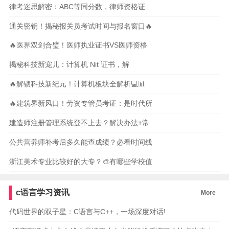
律考迷思解密：ABC等同分数，律师资格证
通关密钥！揭秘报关员考试时间与报名窗口🔥
🔥医界双剑合璧！医师执业证书VS医师资格
揭秘科技新宠儿：计算机 Nit 证书，解
🔥解锁科技新纪元！计算机板块全解析💻📊
🔥建筑界新风口！劳资专管员考证：是时代所
建造师注册管理系统登不上去？解决办法+常
公共营养师补考后多久能查成绩？必看时间线
浙江美术专业比较好的大专？🎨有哪些学校值
c语言学习资讯
More
代码世界的双子星：C语言与C++，一场深度对话!