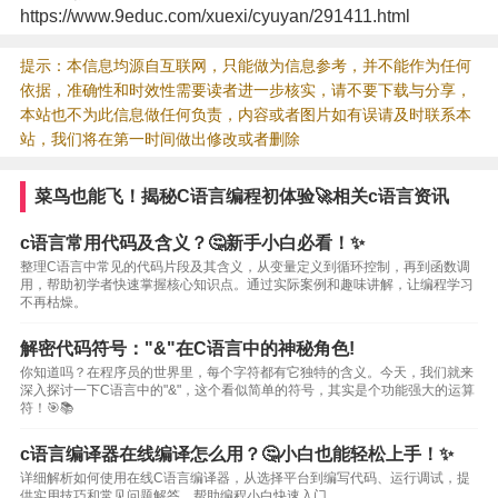
https://www.9educ.com/xuexi/cyuyan/291411.html
提示：本信息均源自互联网，只能做为信息参考，并不能作为任何
依据，准确性和时效性需要读者进一步核实，请不要下载与分享，
本站也不为此信息做任何负责，内容或者图片如有误请及时联系本
站，我们将在第一时间做出修改或者删除
菜鸟也能飞！揭秘C语言编程初体验🚀相关c语言资讯
c语言常用代码及含义？🤔新手小白必看！✨
整理C语言中常见的代码片段及其含义，从变量定义到循环控制，再到函数调
用，帮助初学者快速掌握核心知识点。通过实际案例和趣味讲解，让编程学习
不再枯燥。
解密代码符号："&"在C语言中的神秘角色!
你知道吗？在程序员的世界里，每个字符都有它独特的含义。今天，我们就来
深入探讨一下C语言中的"&"，这个看似简单的符号，其实是个功能强大的运算
符！🎯📚
c语言编译器在线编译怎么用？🤔小白也能轻松上手！✨
详细解析如何使用在线C语言编译器，从选择平台到编写代码、运行调试，提
供实用技巧和常见问题解答，帮助编程小白快速入门。