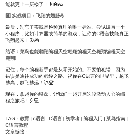
能就更上一层楼了！👩‍🏫🧀
6️⃣ 实战项目：飞翔的翅膀💪
最后，别忘了实践是检验真理的唯一标准。尝试编写一个
小程序，比如计算器或简单的游戏，让你的C语言技能真正
飞翔起来！🎯🎮
结语：菜鸟也能翱翔编程天空翱翔编程天空翱翔编程天空
翱翔!
记住，每个编程新手都是从零开始的。不要怕犯错，因为
错误是通往成功的必经之路。祝你在C语言的世界里，越飞
越高，越飞越远！🚀🏆
现在，拿起你的键盘，让我们一起开启这段激动人心的编
程之旅吧！🎈💻
TAG：
教育
|
c语言
|
C语言
|
初学者
|
编程入门
|
菜鸟指南
|
C语言教程
文章链接：