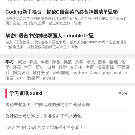
Coding新手福音！揭秘C语言菜鸟必备神器清单💻📚
还在为C语言学习的荆棘路感到迷茫吗？别怕，这里有份贴心的C语言菜鸟专
属工具包，助你轻松上手，踏上编程之旅！🚀📚
解密C语言中的神秘双面人：double 📈💻
深入C语言世界，你知道那个看似平凡却威力无穷的"double"吗？它就像语言
中的魔法师，掌控着数字的精度与深度！🎯📚
学习
就业
职业
早教
家教
奥数
文学
语文
数学
物理
化
学
外语
地理
历史
自然
科学
专升本
考研
拓展训练
平面设
计
网页设计
软件开发
web前端
python
Java
php
cad
c
语言
c++
数据库
mysql
学习资讯
xuexi
More
揭秘未知版图：中国地理图册的空白处藏着哪
会计硕士考研路上，你准备好了吗？🎓📊
c语言常用代码及含义？🤔新手小白必看！✨