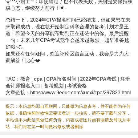
💡 **小贴士**：即使错过了也不代表失败，关键是要保持积
极心态，继续努力前行！🌟
总结一下，2024年CPA报名时间已经结束，但如果想在未
来取得成功，现在就开始制定科学合理的备考计划才是王
道！希望今天的分享能帮助到正在迷茫中的你。最后提醒
一句：未来几年CPA考试竞争会越来越激烈，越早准备越
好哦~💪
如果还有任何疑问，欢迎评论区留言互动，我会尽力为大
家解答！比心❤️
TAG：
教育
|
cpa
|
CPA报名时间
|
2022年CPA考试
|
注册
会计师报名入口
|
备考规划
|
考试资格
文章链接：https://www.9educ.com/xuexi/cpa/297823.html
提示：本信息均源自互联网，只能做为信息参考，并不能作为任何
依据，准确性和时效性需要读者进一步核实，请不要下载与分享，
本站也不为此信息做任何负责，内容或者图片如有误请及时联系本
站，我们将在第一时间做出修改或者删除