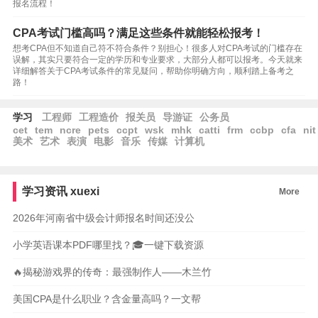
报名流程！
CPA考试门槛高吗？满足这些条件就能轻松报考！
想考CPA但不知道自己符不符合条件？别担心！很多人对CPA考试的门槛存在
误解，其实只要符合一定的学历和专业要求，大部分人都可以报考。今天就来
详细解答关于CPA考试条件的常见疑问，帮助你明确方向，顺利踏上备考之
路！
学习
工程师
工程造价
报关员
导游证
公务员
cet
tem
ncre
pets
ccpt
wsk
mhk
catti
frm
ccbp
cfa
nit
美术
艺术
表演
电影
音乐
传媒
计算机
学习资讯
xuexi
More
2026年河南省中级会计师报名时间还没公
小学英语课本PDF哪里找？🎓一键下载资源
🔥揭秘游戏界的传奇：最强制作人——木兰竹
美国CPA是什么职业？含金量高吗？一文帮