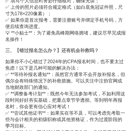
✅ 填写个人信息时务必仔细核对，确保无误；
✅ 上传的照片必须符合规定格式（如白底免冠证件照，尺
寸为178×220像素）；
✅ 如果你是首次报考，需要注册账号并绑定手机号码，方
便后续查询进度。
💡 **小贴士**：为了避免高峰期网络拥堵，建议尽早完成报
名操作！
三、【错过报名怎么办？】还有机会补救吗？
如果你不小心错过了2024年的CPA报名时间，也不要太过
焦虑！以下是几种可能的解决办法：
✅ **等待补报名通知**：虽然官方通常不会开放补报名，但
偶尔会有特殊情况下的补救措施。可以关注中注协官网或
当地财政部门的通知。
✅ **调整备考计划**：既然今年无法参加考试，不如利用这
段时间好好夯实基础，把重点章节学透彻。等到明年再报
名时，你会更有信心应对考试！
✅ **尝试其他证书**：如果实在等不及，可以考虑先考取一
些与会计相关的初级职称或其他资格证，作为过渡阶段的
学习
目标。