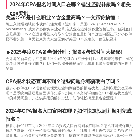
2024年CPA报名时间入口在哪？错过还能补救吗？相关
cpa资讯
美国CPA是什么职业？含金量高吗？一文帮你搞懂！
想进入财经领域的小伙伴们注意啦！近年来，美国CPA（Certified Public
Accountant）成为许多财务从业者和准从业者追捧的职业资格证书。但到底什
么是美国CPA？它适合哪些人考取？它的含金量如何？这些问题让不少小伙伴
摸不着头脑。今天就来为大家全面解析美国CPA的定义、价值以及未
🔥2025年度CPA备考倒计时：报名&考试时间大揭秘!
会计界的新星们，注意啦！2025年的CPA（注册会计师）考试即将来临，你的
备考计划准备好了吗？让我们一起揭开神秘面纱，看看那些至关重要的日期！
🎯📅
CPA报名状态查询不到？这些问题你都搞明白了吗？
很多小伙伴在CPA报名后发现无法查询到自己的报名状态，这到底是怎么回事
呢？是系统问题还是自己操作失误？别急！本文将详细解答CPA报名状态查询
中的常见问题，并提供实用的解决办法，助你轻松搞定报名全流程！
2024年CPA报名入口官网在哪？如何快速找到并顺利完成
报名？
很多小伙伴都在问：2024年CPA报名入口官网到底在哪里？怎么才能确保顺利
报名？别急！作为一位资深的教育知识达人，我来手把手教你搞定CPA报名那
些事儿。无论是初次报考还是老考生，这篇文章都能帮你理清思路，轻松完成