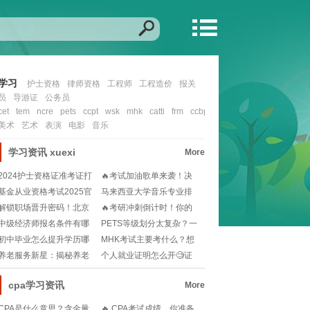
学习
护士资格
律师资格
工程师
工程造价
报关
员
导游证
公务员
cet
tem
ncre
pets
ccpt
wsk
mhk
catti
frm
ccbp
cfa
nit
ccie
ocp
mcs
美术
艺术
表演
电影
音乐
学习资讯
xuexi
More
2024护士资格证准考证打
🔥考试加油歌单来袭！决
印入口在哪？如
战考场，励志曲目助
基金从业资格考试2025官
马来西亚大学音乐专业排
网报名流程？小
名如何？想留学选校
解锁职场晋升密码！北京
🔥考研冲刺倒计时！你的
人力资源管理师报考
2025备考时间规
中级经济师报名条件有哪
PETS等级划分太复杂？一
些？工作年限怎么算
文读懂考试难度
初中毕业怎么提升学历哪
MHK考试主要考什么？想
个简单🧐快速提升学
拿高分必看的备考
养老服务新星：揭秘养老
个人就业证明怎么开🧐证
护理员的温馨守护者
件齐全才能安心求职
cpa学习资讯
More
CPA是什么意思？含金量
🔥 CPA考试成绩，你准备