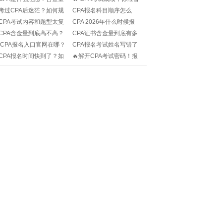
高吗？考过它是不是就等
好了吗？查询时间大揭
考过CPA后迷茫？如何规
CPA报名科目顺序怎么
于年薪百万？
秘！🏆📚
划职业发展路径？求解
选？60%考生都踩过的
CPA考试内容和题型太复
CPA 2026年什么时候报
惑！
坑，你还在纠结吗？
杂？如何高效备考+拿证？
名？备考小白必看！
CPA含金量到底高不高？
CPA证书含金量到底有多
求解惑！
考下它真的能改变人生
高？考下它真的能年薪百
ICPA报名入口官网在哪？
CPA报名考试姓名写错了
吗？
万吗？
如何快速找到并顺利完成
怎么办？还能改吗？超级
CPA报名时间快到了？如
🔥解开CPA考试密码！报
报名？
急求解答！
何不错过关键时间节点？
名条件&时间全揭秘🔍