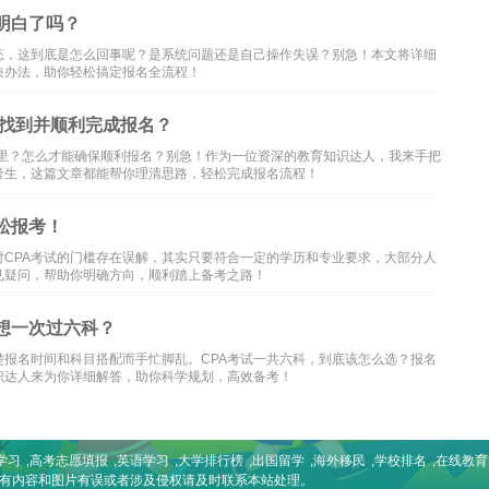
明白了吗？
态，这到底是怎么回事呢？是系统问题还是自己操作失误？别急！本文将详细
决办法，助你轻松搞定报名全流程！
速找到并顺利完成报名？
在哪里？怎么才能确保顺利报名？别急！作为一位资深的教育知识达人，我来手把
考生，这篇文章都能帮你理清思路，轻松完成报名流程！
松报考！
对CPA考试的门槛存在误解，其实只要符合一定的学历和专业要求，大部分人
见疑问，帮助你明确方向，顺利踏上备考之路！
想一次过六科？
楚报名时间和科目搭配而手忙脚乱。CPA考试一共六科，到底该怎么选？报名
识达人来为你详细解答，助你科学规划，高效备考！
学习
,
高考志愿填报
,
英语学习
,
大学排行榜
,
出国留学
,
海外移民
,
学校排名
,
在线教育
如有内容和图片有误或者涉及侵权请及时联系本站处理。