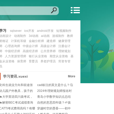
学习
sqlsever
ios开发
android开发
短视频制作
动画设计
动画制作
3d动画
ai动画
游戏制作
教师
资格证
计算机等级
金融分析师
建造师
健康管理
师
心理咨询师
中级会计师
高级会计师
注册会计
师
中级经济师
高级经济师
公共营养师
理财规划
师
人力资源管理师
银行从业资格
期货从业资格
基
金从业资格
保育师
育婴员
养老护理员
劳资专管
员
学习资讯
xuexi
More
文科生就业方向和前途张
cad标注的英文是什么？🤔
雪峰？🎓就业迷茫党
设计图纸必备术
幼儿园户外教具，孩子的
2024年理财规划师报名时
快乐学习乐园🌳!
间是啥时候？不
🔥大学英语四六级考试，
青岛小学数学知识点总结
你的报名时间来了！
大全？📚涵盖1-6
🔥解密BEC考试成绩查询
自然的意思四年级？🌱孩
大作战：步骤指南
子怎么理解更好？💡
CATTI考试费用高吗？有哪
穿越时空的墨香——初中
些语种可选？
语文课本里的文化瑰