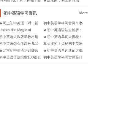
wsk是什么车牌？神秘车标
🔥黔东南，动画梦想启
背后隐藏哪些教
航！🎨——揭秘202
初中英语学习资讯
More
🔥网上初中英语一对一辅
初中英语学科网官网？📚
导哪家最火🔥：深度测评
如何高效利用资源提升英
Unlock the Magic of
🔥初中英语语法全解析：
与最佳推荐!
语成绩？🔥
English: A Compreh
你的学习宝典📚!
初中英语人教版新教材培
🔥初中英语单词大揭秘！
训心得体会🧐哪些干货让
仁爱版单词宝典📚
初中英语怎么考高分儿🧐
耳朵接招！揭秘初中英语
你受益匪浅？✨
听说学霸都在用这些方
听力提升秘籍听力宝典🎧
🔥北京初中英语培训哪家
🔥初中英语单词速记大揭
法！🚀
📚
燃爆了？一探究竟！🔍
秘！图像记忆法让你轻松
初中英语语法填空100篇真
初中英语学科网官网是什
get√!
题及答案？📚如何快速提
么？📚如何找到靠谱的学
升语法能力？🔥
习资源？🔥