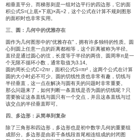
相垂直平分。而梯形则是一组对边平行的四边形，它的面
积公式S=(上底+下底)×高÷2，这个公式在计算不规则图形
的面积时也非常实用。
三、圆：几何中的优雅存在
圆作为几何图形中的“优雅存在”，拥有许多独特的性质。圆
心到圆上任意一点的距离都相等，这个距离被称为半径。
直径是通过圆心的弦，长度等于半径的两倍。圆周率π是一
个无限不循环小数，通常取值为3.14。
圆的周长公式C=2πr，面积公式S=πr²，这两个公式在计算
圆的大小时必不可少。圆的切线性质也非常有趣，切线与
半径垂直，这一点在解决与圆有关的问题时非常重要。
那么问题来了，如何判断一条直线是否为圆的切线呢？只
需要验证这条直线与圆只有一个交点，并且这条直线与过
该交点的半径垂直即可。
四、多边形：从简单到复杂
除了三角形和四边形，多边形也是初中数学几何的重要组
成部分。多边形是由若干条线段首尾相连组成的封闭图