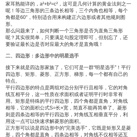
家耳熟能详的，a²+b²=c²，这可是几何计算的黄金法则之一
呢！等边三角形的三条边长相等，三个内角也相等，每个
角都是60°，特别适合用来构建正六边形或者其他规则图
形。
那么问题来了，如何判断一个三角形是否为直角三角形
呢？其实很简单，只要满足勾股定理即可，但别忘了，还
要验证最长边是否对应最大的角才是直角哦！
二、四边形：多边形中的明星选手
接下来就是四边形家族了，它们可是一群“明星选手”！平行
四边形、矩形、菱形、正方形、梯形，每一个都有自己的
特点。
平行四边形的特点是两组对边分别平行且相等，它的对角
线互相平分，这一性质在求面积或者证明平行时非常有
用。矩形是特殊的平行四边形，四个角都是直角，对角线
相等，它的面积公式S=长×宽，简直不能再简单了。菱形
则是四条边相等的平行四边形，对角线互相垂直平分，利
用这一点可以快速求解菱形的面积。
正方形可以说是四边形中的“完美选手”，它既是矩形又是菱
形，四个角都是直角，四条边相等，对角线不仅相等还互