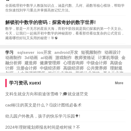
全面梳理初中数学人教版知识点，涵盖代数、几何、函数等核心模块，帮助学
生快速找到学习重点并掌握高效记忆方法。
解锁初中数学的密码：探索奇妙的数字世界!
数学，那是一片无尽的星辰大海，而初中阶段就是我们探索的第一个天文台。
今天，让我们一起揭开初中数学的神秘面纱，看看那些看似复杂的公式背后，
藏着哪些好玩又实用的秘密！🎯🧠
学习
sqlsever
ios开发
android开发
短视频制作
动画设计
动画制作
3d动画
ai动画
游戏制作
教师资格证
计算机等级
金
融分析师
建造师
健康管理师
心理咨询师
中级会计师
高级会
计师
注册会计师
中级经济师
高级经济师
公共营养师
理财规
划师
人力资源管理师
银行从业资格
期货从业资格
基金从业资
格
保育师
育婴员
养老护理员
劳资专管员
学习资讯
xuexi
More
文科生就业方向和前途张雪峰？🎓就业迷茫党
cad标注的英文是什么？🤔设计图纸必备术
幼儿园户外教具，孩子的快乐学习乐园🌳!
2024年理财规划师报名时间是啥时候？不