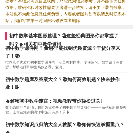
提示：本信息均源自互联网，只能做为信息参考，并不能作为任何
依据，准确性和时效性需要读者进一步核实，请不要下载与分享，
本站也不为此信息做任何负责，内容或者图片如有误请及时联系本
站，我们将在第一时间做出修改或者删除
初中数学基本图形整理？🧐这些经典图形你都掌握了
吗？🔥相关初中数学资讯
初中数学课件网？🎓哪里能找到优质资源？干货分享来
了！📚
推荐几个优质的初中数学课件网，涵盖教材同步、专项练习、教学设计等资
源，帮助老师和学生高效备课、复习。
初中数学题库及答案大全？📚如何高效刷题？快来抄作
业！📝
🔥解密初中数学迷宫：视频教程带你轻松过关!
数学恐惧症？别怕，我们为你准备了初中数学的导航灯——一系列精彩视频教
程，让你在知识的海洋中游刃有余！🎈🧠
初中数学知识点归纳大全人教版？📚如何快速掌握重点？
🔥