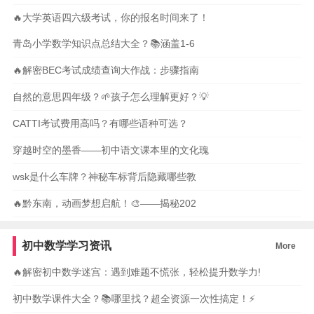
🔥大学英语四六级考试，你的报名时间来了！
青岛小学数学知识点总结大全？📚涵盖1-6
🔥解密BEC考试成绩查询大作战：步骤指南
自然的意思四年级？🌱孩子怎么理解更好？💡
CATTI考试费用高吗？有哪些语种可选？
穿越时空的墨香——初中语文课本里的文化瑰
wsk是什么车牌？神秘车标背后隐藏哪些教
🔥黔东南，动画梦想启航！🎨——揭秘202
初中数学学习资讯
More
🔥解密初中数学迷宫：遇到难题不慌张，轻松提升数学力!
初中数学课件大全？📚哪里找？超全资源一次性搞定！⚡️