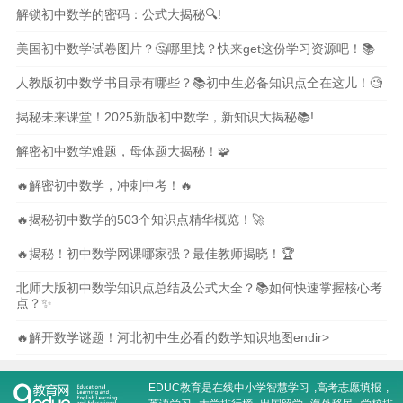
解锁初中数学的密码：公式大揭秘🔍!
美国初中数学试卷图片？🤔哪里找？快来get这份学习资源吧！📚
人教版初中数学书目录有哪些？📚初中生必备知识点全在这儿！🧐
揭秘未来课堂！2025新版初中数学，新知识大揭秘📚!
解密初中数学难题，母体题大揭秘！🧩
🔥解密初中数学，冲刺中考！🔥
🔥揭秘初中数学的503个知识点精华概览！🚀
🔥揭秘！初中数学网课哪家强？最佳教师揭晓！🏆
北师大版初中数学知识点总结及公式大全？📚如何快速掌握核心考
点？✨
🔥解开数学谜题！河北初中生必看的数学知识地图endir>
EDUC教育是在线
中小学智慧学习
,
高考志愿填报
,