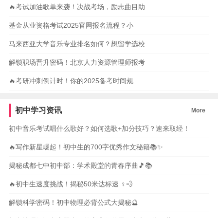
🔥考试加油歌单来袭！决战考场，励志曲目助
基金从业资格考试2025官网报名流程？小
马来西亚大学音乐专业排名如何？想留学选校
解锁职场晋升密码！北京人力资源管理师报考
🔥考研冲刺倒计时！你的2025备考时间规
初中学习资讯
More
初中音乐考试唱什么歌好？如何选歌+加分技巧？速来取经！
🔥写作新星崛起！初中生的700字优秀作文秘籍📚✨
揭秘成都七中初中部：学术殿堂的青春序曲🎵📚
🔥初中生速度挑战！揭秘50米达标速 ‍♀️💨
解锁科学密码！初中物理必背公式大揭秘🔮