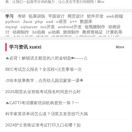
典，让我们一起探寻古诗的魅力，让心灵在字里行间翱翔！🎒📜
学习
考研
拓展训练
平面设计
网页设计
软件开发
web前端
python
Java
php
cad
c语言
c++
数据库
mysql
sqlsever
ios开发
android开发
短视频制作
动画设
计
动画制作
3d动画
ai动画
游戏制作
教师资格证
计算机等
级
金融分析师
建造师
健康管理师
心理咨询师
中级会计师
学习资讯
xuexi
More
🔥必背！解锁语文殿堂的八把金钥匙🔑——八
BEC考试怎么报名？全流程+注意事项一次
🎨绘本故事教学，点亮幼儿园启蒙第一课🌟
2025期货从业资格考试报名时间是什么时
🔥CATTI考试哪家培训机构更胜一筹？一
科学家英语单词怎么读？🧐英文发音技巧大揭
2024护士资格证准考证打印入口在哪？如