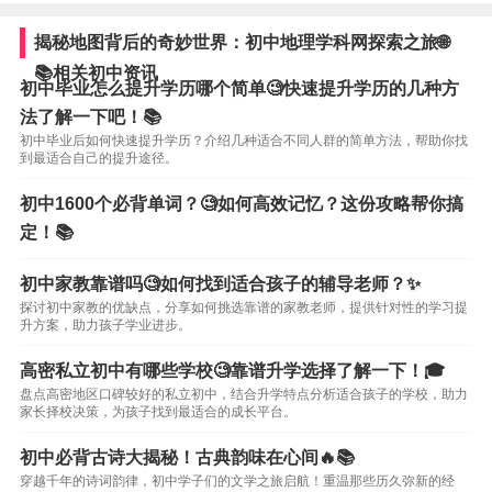
揭秘地图背后的奇妙世界：初中地理学科网探索之旅🌐
📚相关初中资讯
初中毕业怎么提升学历哪个简单🧐快速提升学历的几种方
法了解一下吧！📚
初中毕业后如何快速提升学历？介绍几种适合不同人群的简单方法，帮助你找
到最适合自己的提升途径。
初中1600个必背单词？🧐如何高效记忆？这份攻略帮你搞
定！📚
初中家教靠谱吗🧐如何找到适合孩子的辅导老师？✨
探讨初中家教的优缺点，分享如何挑选靠谱的家教老师，提供针对性的学习提
升方案，助力孩子学业进步。
高密私立初中有哪些学校🧐靠谱升学选择了解一下！🎓
盘点高密地区口碑较好的私立初中，结合升学特点分析适合孩子的学校，助力
家长择校决策，为孩子找到最适合的成长平台。
初中必背古诗大揭秘！古典韵味在心间🔥📚
穿越千年的诗词韵律，初中学子们的文学之旅启航！重温那些历久弥新的经