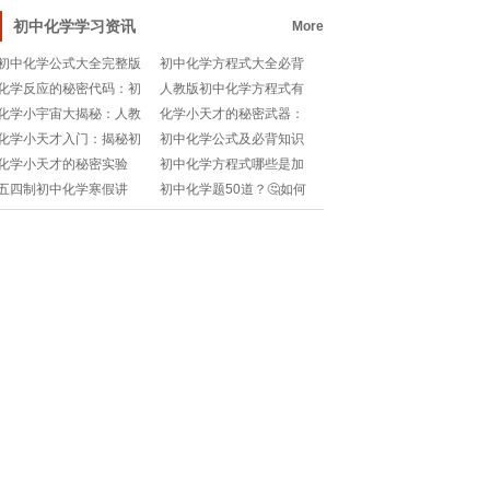
韵律与灵魂深处的对
初中化学学习资讯
More
初中化学公式大全完整版
初中化学方程式大全必背
🧐哪些是考试必备的？快
北京？🧐初中生必备知识
化学反应的秘密代码：初
人教版初中化学方程式有
收藏！🔥
点都在这里！📝
中化学方程式&化学式全解
哪些🧐初中生必备知识点
化学小宇宙大揭秘：人教
化学小天才的秘密武器：
析🎨📚!
整理✨
版初中化学知识点速览指
初中鲁教版电子课本📚🔬
化学小天才入门：揭秘初
初中化学公式及必背知识
南✨!
一化学的奇妙世界!
点🧐哪些是考试常考的？
化学小天才的秘密实验
初中化学方程式哪些是加
快收藏！📝
室：初中化学探索记🔬!
热？🔥哪些反应需要升
五四制初中化学寒假讲
初中化学题50道？🤔如何
温？快来get知识点！🧐
义？📚如何高效利用假期
快速搞定经典题型？学霸
提升成绩？🔥
都在用这份清单！📚