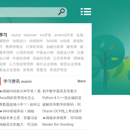
学习
mysql
sqlsever
ios开发
android开发
短视
频制作
动画设计
动画制作
3d动画
ai动画
游戏制
作
教师资格证
计算机等级
金融分析师
建造师
健
康管理师
心理咨询师
中级会计师
高级会计师
注册
会计师
中级经济师
高级经济师
公共营养师
理财规
划师
人力资源管理师
银行从业资格
期货从业资格
基金从业资格
保育师
育婴员
养老护理员
学习资讯
xuexi
More
🔥揭秘AI动画大神手笔！视
初中数学题库及答案大
频制作秘籍，让
全？📚如何高效刷题？
Java我的世界指令怎么
Python & C++混合编程是
用？新手必看！🎮
什么？
奥数题超难小学？✨如何让
破解高等数学的密码：同
孩子轻松应对奥数
济大学第八版电子版
🔥Web前端革命！揭秘
Oracle OCP线上考试难不
2025官网设计新
难？如何
揭秘未来之星：安徽冶金
🔥揭秘未来视界：3D动画
科技职业学院的创新
的魔法与魅力🔍
揭秘语文的魅力：写法的
Master the Greeting: