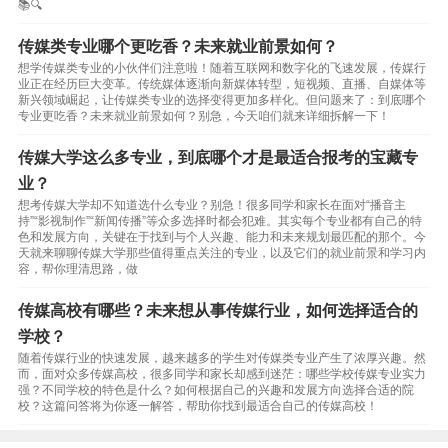
📚🔍
传媒类专业哪个更吃香？未来就业前景如何？
想学传媒类专业的小伙伴们注意啦！随着互联网和数字化的飞速发展，传媒行
业正在经历巨大变革。传统媒体逐渐向新媒体转型，短视频、直播、自媒体等
新兴领域崛起，让传媒类专业的选择变得更加多样化。但问题来了：到底哪个
专业更吃香？未来就业前景如何？别急，今天咱们就来详细拆解一下！
传媒大学这么多专业，到底哪个才是最适合报考的宝藏专
业？
想考传媒大学却不知道选什么专业？别急！很多同学和家长在面对“播音主
持”“影视制作”“新闻传播”等众多选择时都会犯难。其实每个专业都有自己的特
色和发展方向，关键在于找到与个人兴趣、能力和未来规划最匹配的那个。今
天就来聊聊传媒大学那些值得重点关注的专业，以及它们的就业前景和学习内
容，帮你理清思路，做
传媒高校有哪些？未来想从事传媒行业，如何选择适合的
学校？
随着传媒行业的快速发展，越来越多的学生对传媒类专业产生了浓厚兴趣。然
而，面对众多传媒高校，很多同学和家长却感到迷茫：哪些学校传媒专业实力
强？不同学校的特色是什么？如何根据自己的兴趣和发展方向选择合适的院
校？这篇问答将为你逐一解答，帮助你找到最适合自己的传媒高校！