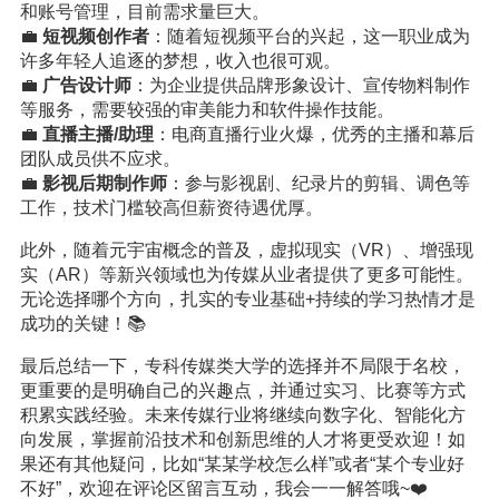
和账号管理，目前需求量巨大。
💼
短视频创作者
：随着短视频平台的兴起，这一职业成为
许多年轻人追逐的梦想，收入也很可观。
💼
广告设计师
：为企业提供品牌形象设计、宣传物料制作
等服务，需要较强的审美能力和软件操作技能。
💼
直播主播/助理
：电商直播行业火爆，优秀的主播和幕后
团队成员供不应求。
💼
影视后期制作师
：参与影视剧、纪录片的剪辑、调色等
工作，技术门槛较高但薪资待遇优厚。
此外，随着元宇宙概念的普及，虚拟现实（VR）、增强现
实（AR）等新兴领域也为传媒从业者提供了更多可能性。
无论选择哪个方向，扎实的专业基础+持续的学习热情才是
成功的关键！📚
最后总结一下，专科传媒类大学的选择并不局限于名校，
更重要的是明确自己的兴趣点，并通过实习、比赛等方式
积累实践经验。未来传媒行业将继续向数字化、智能化方
向发展，掌握前沿技术和创新思维的人才将更受欢迎！如
果还有其他疑问，比如“某某学校怎么样”或者“某个专业好
不好”，欢迎在评论区留言互动，我会一一解答哦~❤️