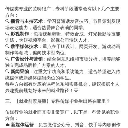
传媒类专业的范畴很广，专科阶段通常会有以下几个主要
方向：
🔍
播音与主持艺术
：
学习
普通话发音技巧、节目策划及现
场表达能力，适合热爱舞台表演的同学。
🔍
影视制作
：包括视频剪辑、特效合成、灯光摄影等技能
训练，为短视频平台、影视公司输送人才。
🔍
数字媒体技术
：重点在于UI设计、网页开发、游戏动画
制作等领域，偏向技术型岗位。
🔍
广告设计与营销
：结合创意思维和市场分析，培养能够
独立完成品牌推广方案的人才。
🔍
新闻采编
：注重文字功底和采访能力，适合希望进入传
统媒体或新媒体编辑岗位的学生。
每种方向都有对应的课程体系和实践机会，建议根据个人
兴趣提前规划好未来的就业路径！💡
三、【就业前景展望】专科传媒毕业生出路在哪里？
传媒行业的就业面其实非常宽广，以下是一些常见的职业
方向：
💼
新媒体运营
：负责微信公众号、抖音、快手等内容创作