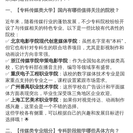
一、【专科传媒类大学】国内有哪些值得关注的院校？
近年来，随着传媒行业的蓬勃发展，不少专科院校纷纷开
设了与传媒相关的特色专业。以下是一些比较有代表性的
院校：
✅
北京电影学院现代创意媒体学院
：虽然名字里有“本科”，
但它也有针对专科生的联合培养项目，尤其是影视制作和
动画设计方向非常强。
✅
浙江传媒学院华策电影学院
：作为全国知名的传媒类高
校，它的专科部在播音主持、编导等领域享有盛誉。
✅
重庆电子工程职业学院
：该校的数字媒体技术专业是国
家重点支持的专业之一，课程设置紧跟市场需求。
✅
广州番禺职业技术学院
：这所学校在广告设计和平面媒
体方面表现突出，毕业生深受珠三角地区企业欢迎。
✅
上海工艺美术职业学院
：如果你对视觉传达、动画制作
感兴趣，这里会是一个不错的选择。
这些学校各有侧重，可以根据自己的兴趣和发展目标进行
选择哦！🌟
二、【传媒类专业细分】专科阶段能学哪些具体方向？