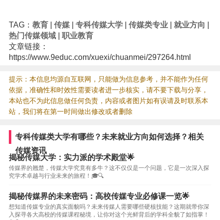
TAG：
教育
|
传媒
|
专科传媒大学
|
传媒类专业
|
就业方向
|
热门传媒领域
|
职业教育
文章链接：
https://www.9educ.com/xuexi/chuanmei/297264.html
提示：本信息均源自互联网，只能做为信息参考，并不能作为任何
依据，准确性和时效性需要读者进一步核实，请不要下载与分享，
本站也不为此信息做任何负责，内容或者图片如有误请及时联系本
站，我们将在第一时间做出修改或者删除
专科传媒类大学有哪些？未来就业方向如何选择？相关
传媒资讯
揭秘传媒大学：实力派的学术殿堂🌟
传媒界的翘楚，传媒大学究竟有多牛？这不仅仅是一个问题，它是一次深入探
究学术卓越与行业未来的旅程！🎓🔍
揭秘传媒界的未来密码：高校传媒专业必修课一览🌟
想知道传媒专业的真实面貌吗？未来传媒人需要哪些硬核技能？这期就带你深
入探寻各大高校的传媒课程秘境，让你对这个光鲜背后的学科全貌了如指掌！