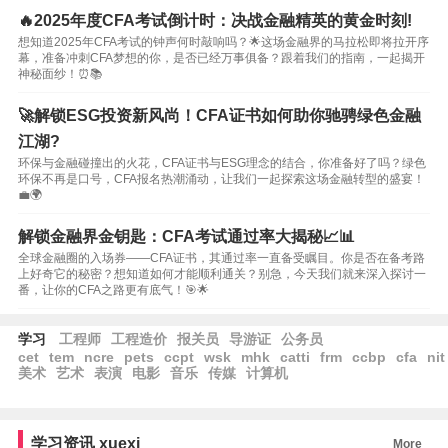
🔥2025年度CFA考试倒计时：决战金融精英的黄金时刻!
想知道2025年CFA考试的钟声何时敲响吗？🌟这场金融界的马拉松即将拉开序
幕，准备冲刺CFA梦想的你，是否已经万事俱备？跟着我们的指南，一起揭开
神秘面纱！⏰📚
🚀解锁ESG投资新风尚！CFA证书如何助你驰骋绿色金融
江湖?
环保与金融碰撞出的火花，CFA证书与ESG理念的结合，你准备好了吗？绿色
环保不再是口号，CFA报名热潮涌动，让我们一起探索这场金融转型的盛宴！
💼🌍
解锁金融界金钥匙：CFA考试通过率大揭秘📈📊
全球金融圈的入场券——CFA证书，其通过率一直备受瞩目。你是否在备考路
上好奇它的秘密？想知道如何才能顺利通关？别急，今天我们就来深入探讨一
番，让你的CFA之路更有底气！🎯🌟
学习
工程师
工程造价
报关员
导游证
公务员
cet
tem
ncre
pets
ccpt
wsk
mhk
catti
frm
ccbp
cfa
nit
美术
艺术
表演
电影
音乐
传媒
计算机
学习资讯
xuexi
More