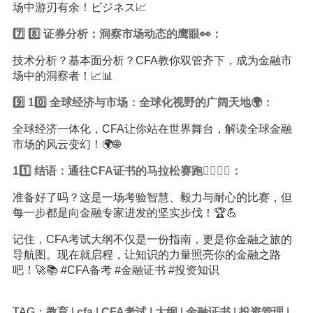
场中游刃有余！ビジネス📈
7️⃣ 8️⃣ 证券分析：洞察市场动态的鹰眼👀：
技术分析？基本面分析？CFA教你双管齐下，成为金融市
场中的洞察者！📈📊
9️⃣ 10️⃣ 全球经济与市场：全球化视野的广阔天地🌍：
全球经济一体化，CFA让你站在世界舞台，解读全球金融
市场的风云变幻！🌍🌐
11️⃣ 结语：通往CFA证书的马拉松赛跑🏃‍♀️🏃‍♂️：
准备好了吗？这是一场考验智慧、毅力与耐心的比赛，但
每一步都是向金融专家进发的坚实步伐！🏆💪
记住，CFA考试大纲不仅是一份指南，更是你金融之旅的
导航图。现在就启程，让知识的力量照亮你的金融之路
吧！🚀📚 #CFA备考 #金融证书 #投资知识
TAG：
教育
|
cfa
|
CFA考试
|
大纲
|
金融证书
|
投资管理
|