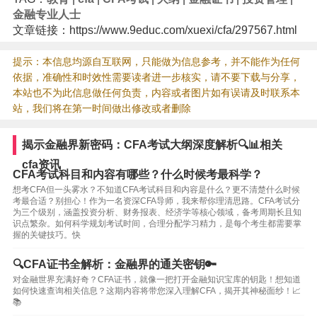
金融专业人士
文章链接：https://www.9educ.com/xuexi/cfa/297567.html
提示：本信息均源自互联网，只能做为信息参考，并不能作为任何
依据，准确性和时效性需要读者进一步核实，请不要下载与分享，
本站也不为此信息做任何负责，内容或者图片如有误请及时联系本
站，我们将在第一时间做出修改或者删除
揭示金融界新密码：CFA考试大纲深度解析🔍📊相关
cfa资讯
CFA考试科目和内容有哪些？什么时候考最科学？
想考CFA但一头雾水？不知道CFA考试科目和内容是什么？更不清楚什么时候
考最合适？别担心！作为一名资深CFA导师，我来帮你理清思路。CFA考试分
为三个级别，涵盖投资分析、财务报表、经济学等核心领域，备考周期长且知
识点繁杂。如何科学规划考试时间，合理分配学习精力，是每个考生都需要掌
握的关键技巧。快
🔍CFA证书全解析：金融界的通关密钥🔑
对金融世界充满好奇？CFA证书，就像一把打开金融知识宝库的钥匙！想知道
如何快速查询相关信息？这期内容将带您深入理解CFA，揭开其神秘面纱！📈
📚