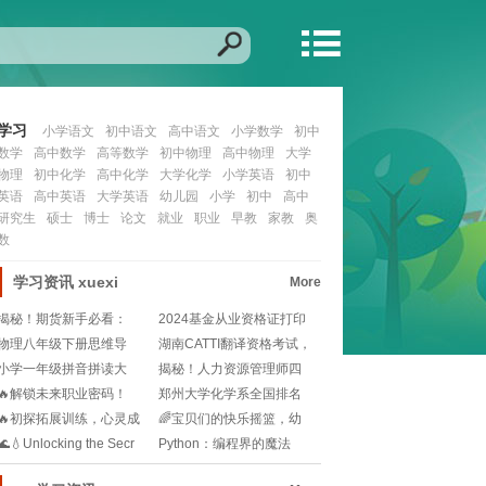
学习
小学语文
初中语文
高中语文
小学数学
初中
数学
高中数学
高等数学
初中物理
高中物理
大学
物理
初中化学
高中化学
大学化学
小学英语
初中
英语
高中英语
大学英语
幼儿园
小学
初中
高中
研究生
硕士
博士
论文
就业
职业
早教
家教
奥
数
学习资讯
xuexi
More
揭秘！期货新手必看：
2024基金从业资格证打印
2025年期货从业资
流程是怎样的？
物理八年级下册思维导
湖南CATTI翻译资格考试，
图？🧐如何快速梳理知
你准备好了吗
小学一年级拼音拼读大
揭秘！人力资源管理师四
全？🎒孩子发音不准怎
级的入门密码：你需
🔥解锁未来职业密码！
郑州大学化学系全国排名
BEC报名资格全解析
是多少🧐是怎样的实
🔥初探拓展训练，心灵成
🌈宝贝们的快乐摇篮，幼
长的火花碰撞！🔥
儿园的温馨颂歌🎈!
🌊💧Unlocking the Secr
Python：编程界的魔法
棒，解锁无限趣