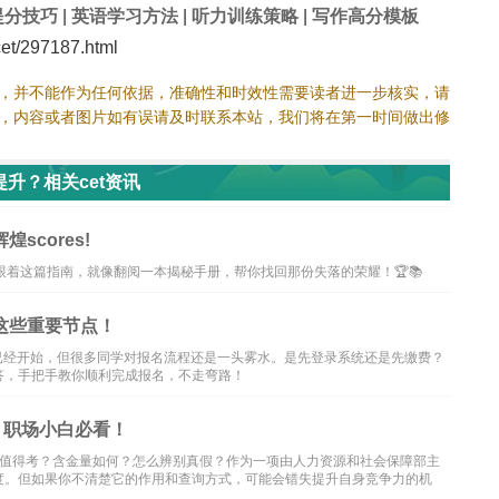
提分技巧
|
英语学习方法
|
听力训练策略
|
写作高分模板
t/297187.html
，并不能作为任何依据，准确性和时效性需要读者进一步核实，请
，内容或者图片如有误请及时联系本站，我们将在第一时间做出修
升？相关cet资讯
scores!
数吗？别急，跟着这篇指南，就像翻阅一本揭秘手册，帮你找回那份失落的荣耀！🏆📚
过这些重要节点！
名已经开始，但很多同学对报名流程还是一头雾水。是先登录系统还是先缴费？
答，手把手教你顺利完成报名，不走弯路！
？职场小白必看！
值不值得考？含金量如何？怎么辨别真假？作为一项由人力资源和社会保障部主
度。但如果你不清楚它的作用和查询方式，可能会错失提升自身竞争力的机