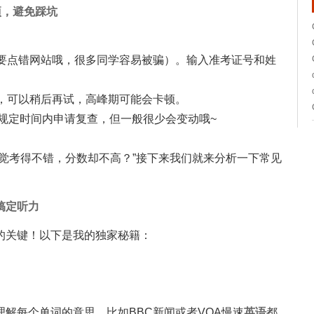
项，避免踩坑
不要点错网站哦，很多同学容易被骗）。输入准考证号和姓
询，可以稍后再试，高峰期可能会卡顿。
在规定时间内申请复查，但一般很少会变动哦~
觉考得不错，分数却不高？”接下来我们就来分析一下常见
搞定听力
的关键！以下是我的独家秘籍：
解每个单词的意思。比如BBC新闻或者VOA慢速
英语
都