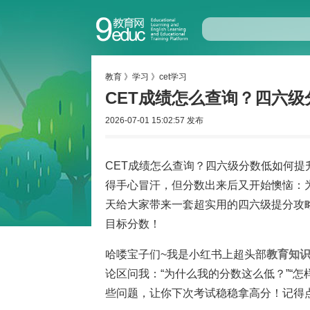
教育
》
学习
》
cet学习
CET成绩怎么查询？四六
2026-07-01 15:02:57 发布
CET成绩怎么查询？四六级分数低如何提
得手心冒汗，但分数出来后又开始懊恼：
天给大家带来一套超实用的四六级提分攻
目标分数！
哈喽宝子们~我是小红书上超头部
教育
知
论区问我：“为什么我的分数这么低？”“
些问题，让你下次考试稳稳拿高分！记得点