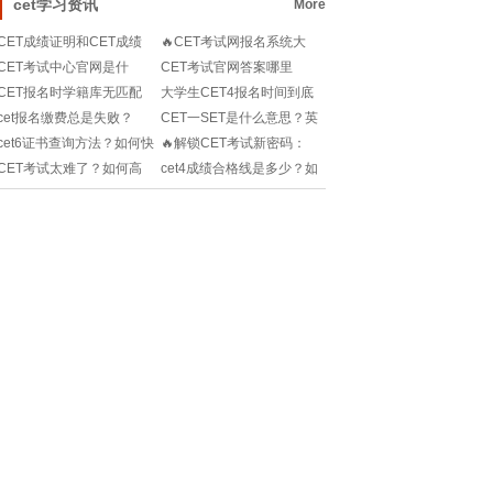
cet学习资讯
More
CET成绩证明和CET成绩
🔥CET考试网报名系统大
单有啥区别？考完四六级
揭秘：你的通关秘籍往这
CET考试中心官网是什
CET考试官网答案哪里
一定要了解！
边看！📝📊
么？如何高效备考大学英
找？如何高效利用真题提
CET报名时学籍库无匹配
大学生CET4报名时间到底
语四六级考试？
分？速来学习！
项？别慌！解决方法来
是什么时候？别错过重要
cet报名缴费总是失败？
CET一SET是什么意思？英
了！
节点！
2025最全缴费攻略来了！
语考试小白必看！
cet6证书查询方法？如何快
🔥解锁CET考试新密码：
快收藏！
速找到成绩+领取证书？
你真的准备好了吗？🎓📝
CET考试太难了？如何高
cet4成绩合格线是多少？如
效备考+轻松拿证？求学霸
何高效备考+提分技巧？速
攻略！
来了解！