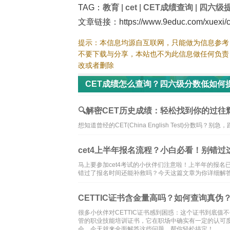
TAG：
教育
|
cet
|
CET成绩查询
|
四六级
文章链接：https://www.9educ.com/xuexi/ce
提示：本信息均源自互联网，只能做为信息参考
不要下载与分享，本站也不为此信息做任何负责
改或者删除
CET成绩怎么查询？四六级分数低如何提
🔍解密CET历史成绩：轻松找到你的过往辉煌
想知道曾经的CET(China English Test)分
cet4上半年报名流程？小白必看！别错
马上要参加cet4考试的小伙伴们注意啦！上半年的报
错过了报名时间还能补救吗？今天这篇文章为你详细解
CETTIC证书含金量高吗？如何查询真伪
很多小伙伴对CETTIC证书感到困惑：这个证书到底
管的职业技能培训证书，它在职场中确实有一定的认可
会。今天就来全面解答这些问题，帮你轻松搞定！