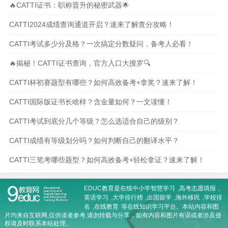
🔥CATTI证书：职称晋升的秘密武器🌟
CATTI2024成绩查询通道开启？速来了解查分攻略！
CATTI考试多少分及格？一次搞定分数疑问，备考人必看！
🔥揭秘！CATTI证书查询，官方入口大搜罗🔍
CATTI杯初赛题型有哪些？如何高效备考+拿奖？速来了解！
CATTI国际版证书长啥样？含金量如何？一文读懂！
CATTI考试到底分几个等级？怎么选适合自己的级别？
CATTI成绩有等级划分吗？如何判断自己的翻译水平？
CATTI三笔考哪些题型？如何高效备考+轻松拿证？速来了解！
EDUC教育是在线
中小学智慧学习
,
高考志愿填报
,
英语学习
,
大学排行榜
,
出国留学
,
海外移民
,
学校排
名
,
在线教育
等在线知识学习平台。本站内容和图
片均来自互联网,仅供读者参考,请勿转载与分享，如有内容和图片有误或者涉及侵
权请及时联系本站处理。