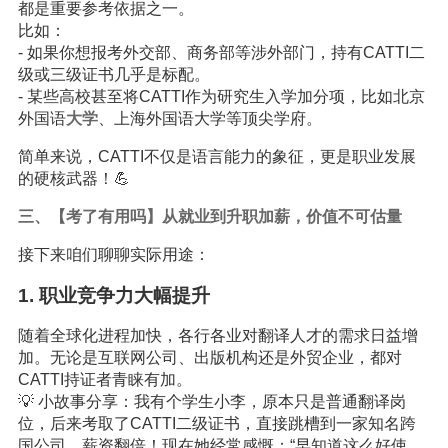
都是重要参考依据之一。
比如：
- 如果你想报考外交部、商务部等涉外部门，持有CATTI二
级或三级证书几乎是标配。
- 某些高校甚至将CATTI作为研究生入学加分项，比如北京
外国语
大学
、上海外国语大学等顶尖学府。
简单来说，CATTI不仅是语言能力的象征，更是职业发展
的硬核武器！💪
三、【考了有用吗】从就业到升职加薪，价值不可估量
接下来咱们聊聊实际用途：
1. 职业竞争力大幅提升
随着全球化进程加快，各行各业对翻译人才的需求日益增
加。无论是互联网公司、出版机构还是外贸企业，都对
CATTI持证者青睐有加。
💡 小故事分享：我有个学生小李，原本只是普通翻译岗
位，后来考取了CATTI二级证书，直接跳槽到一家知名跨
国公司，薪资翻倍！现在她经常感慨：“早知道这么好使，