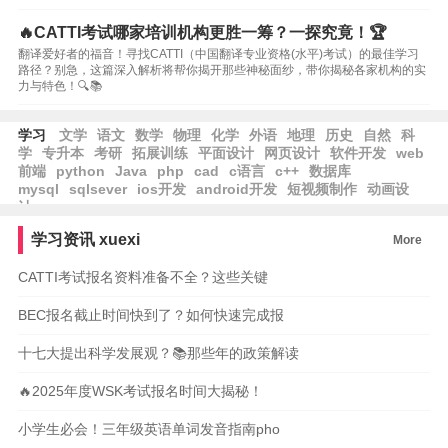
🔥CATTI考试哪家培训机构更胜一筹？一探究竟！🏆
翻译爱好者的福音！寻找CATTI（中国翻译专业资格(水平)考试）的最佳学习
路径？别急，这篇深入解析将帮你揭开那些神秘面纱，带你揭秘各家机构的实
力与特色！🔍📚
学习
文学
语文
数学
物理
化学
外语
地理
历史
自然
科
学
专升本
考研
拓展训练
平面设计
网页设计
软件开发
web
前端
python
Java
php
cad
c语言
c++
数据库
mysql
sqlsever
ios开发
android开发
短视频制作
动画设
计
学习资讯
xuexi
More
CATTI考试报名资料准备不全？这些关键
BEC报名截止时间快到了？如何快速完成报
十七大提出科学发展观？📚那些年的政策解读
🔥2025年度WSK考试报名时间大揭秘！
小学生必会！三年级英语单词发音指南pho