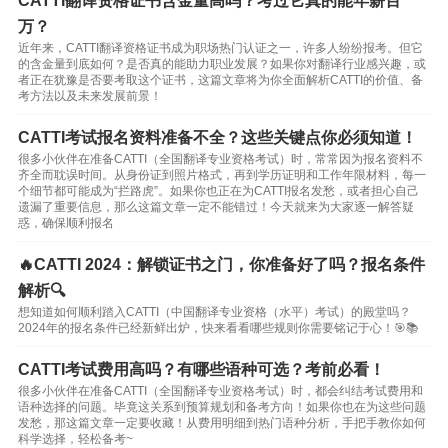
CATTI翻译资格证书含金量高吗？考过它真的能年薪百
万？
近年来，CATTI翻译资格证书成为职场热门认证之一，许多人纷纷报考。但它
的含金量到底如何？是否真的能助力职业发展？如果你对翻译行业感兴趣，或
者正在犹豫是否要考取这个证书，这篇文章将为你全面解析CATTI的价值、备
考方法以及未来发展前景！
CATTI考试报名资料准备不全？这些关键点你必须知道！
很多小伙伴在准备CATTI（全国翻译专业资格考试）时，常常因为报名资料不
齐全而耽误时间。从身份证到照片格式，再到学历证明和工作年限材料，每一
个细节都可能成为“拦路虎”。如果你也正在为CATTI报名发愁，或者担心自己
遗漏了重要信息，那么这篇文章一定不能错过！今天就来为大家逐一解答疑
惑，确保顺利报名
🔥CATTI 2024：解锁证书之门，你准备好了吗？报名条件
解析🔍
想知道如何顺利踏入CATTI（中国翻译专业资格（水平）考试）的殿堂吗？
2024年的报名条件已经新鲜出炉，快来看看哪些规则你需要铭记于心！🎯📚
CATTI考试费用高吗？有哪些语种可选？考前必看！
很多小伙伴在准备CATTI（全国翻译专业资格考试）时，都会纠结考试费用和
语种选择的问题。毕竟这关系到预算规划和备考方向！如果你也在为这些问题
发愁，那这篇文章一定要收藏！从费用明细到热门语种分析，手把手教你如何
科学选择，轻松备考~