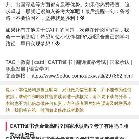
升、出国深造等方面都有显著优势。如果你热爱语言、追
求卓越，那就赶紧加入备考大军吧！最后提醒一句：备考
路上不要怕困难，坚持就是胜利！💖
如果还有其他关于CATTI的问题，欢迎在评论区留言，我
会一一解答哦！希望每位小伙伴都能找到适合自己的学习
路径，早日实现梦想！🌟
TAG：
教育
|
catti
|
CATTI证书
|
翻译资格考试
|
国家承认
|
职业发展
|
语言学习
文章链接：https://www.9educ.com/xuexi/catti/297862.html
提示：本信息均源自互联网，只能做为信息参考，并不能作为任何
依据，准确性和时效性需要读者进一步核实，请不要下载与分享，
本站也不为此信息做任何负责，内容或者图片如有误请及时联系本
站，我们将在第一时间做出修改或者删除
CATTI证书含金量高吗？国家承认吗？考了有用吗？相
关catti资讯