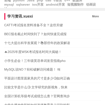
前端
python
Java
php
cad
c语言
c++
数据库
mysql
sqlsever
ios开发
android开发
短视频制作
动画设
计
学习资讯
xuexi
More
CATTI考试报名资料准备不全？这些关键
BEC报名截止时间快到了？如何快速完成报
十七大提出科学发展观？📚那些年的政策解读
🔥2025年度WSK考试报名时间大揭秘！
小学生必会！三年级英语单词发音指南pho
MySQL说NO？轻松破解访问难题！ 해
平面设计图里面家具的尺寸是多少🧐如何正确
比较文学是什么🧐 文学研究的新视角，快来
全国计算机等级考试成绩怎么查？官网查询步