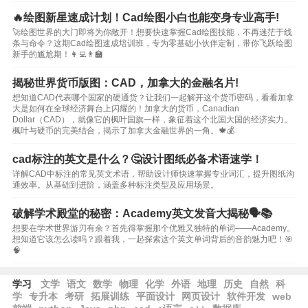
🔥绘图新星速成计划！Cad绘图小白也能变身专业高手!
🚀绘图世界的大门即将为你敞开！想要快速掌握Cad绘图技能，不再迷茫于线
条与命令？这期Cad绘图速成培训班，专为零基础小伙伴定制，带你飞跃绘图
新手的尴尬期！👩‍💻👨‍🏫
揭秘世界货币版图：CAD，加拿大的金融名片!
想知道CAD代表哪个国家的硬通货？让我们一起解开这个货币密码，看看加拿
大是如何在全球经济舞台上闪耀的！加拿大的货币，Canadian
Dollar（CAD），就像它的枫叶国旗一样，象征着这个北国大国的经济实力。
楓叶与硬币的完美结合，揭示了加拿大金融世界的一角。🍁💰
cad标注的英文是什么？🤔设计图纸必备术语速学！
详解CAD中标注的常见英文术语，帮助设计师快速掌握专业词汇，提升图纸沟
通效率。从基础到进阶，涵盖多种标注类型及应用场景。
破解学术殿堂的秘密：Academy英文发音大揭秘🗣️📚
想要在学术世界游刃有余？首先得掌握那个优雅又独特的单词——Academy。
想知道它该怎么读吗？跟着我，一起探索这个英文单词背后的音韵魅力吧！🎯
🧠
学习
文学
语文
数学
物理
化学
外语
地理
历史
自然
科
学
专升本
考研
拓展训练
平面设计
网页设计
软件开发
web