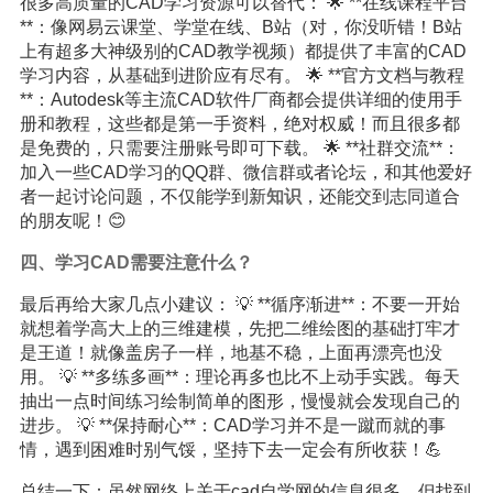
很多高质量的CAD学习资源可以替代： 🌟 **在线课程平台
**：像网易云课堂、学堂在线、B站（对，你没听错！B站
上有超多大神级别的CAD教学视频）都提供了丰富的CAD
学习内容，从基础到进阶应有尽有。 🌟 **官方文档与教程
**：Autodesk等主流CAD软件厂商都会提供详细的使用手
册和教程，这些都是第一手资料，绝对权威！而且很多都
是免费的，只需要注册账号即可下载。 🌟 **社群交流**：
加入一些CAD学习的QQ群、微信群或者论坛，和其他爱好
者一起讨论问题，不仅能学到新
知识
，还能交到志同道合
的朋友呢！😊
四、学习CAD需要注意什么？
最后再给大家几点小建议： 💡 **循序渐进**：不要一开始
就想着学高大上的三维建模，先把二维绘图的基础打牢才
是王道！就像盖房子一样，地基不稳，上面再漂亮也没
用。 💡 **多练多画**：理论再多也比不上动手实践。每天
抽出一点时间练习绘制简单的图形，慢慢就会发现自己的
进步。 💡 **保持耐心**：CAD学习并不是一蹴而就的事
情，遇到困难时别气馁，坚持下去一定会有所收获！💪
总结一下：虽然网络上关于cad自学网的信息很多，但找到