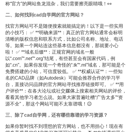
称“官方”的网站鱼龙混杂，我们需要擦亮眼睛哦！👀
二、如何找到cad自学网的官方网站？
找官方网站可不是随便搜索就能搞定的！以下是一些实用
的小技巧： ✅ **明确来源**：真正的官方网站通常会标明
清晰的版权信息和联系方式，比如公司名称、地址、电话
等。如果一个网站连这些基本信息都没有，那就要小心
啦！ ✅ **域名后缀**：正规官网的域名一般
以“.com”“.net”“.org”结尾，有些甚至会有国家代码，例
如“.cn”。如果你发现一个奇怪的“.tk”“.ml”域名，那可能是个
免费搭建的小站，可信度较低。 ✅ **权威认证**：一些知
名的CAD品牌（如Autodesk）可能会推荐合作的学习平
台，直接访问品牌的官方网站寻找推荐链接即可。 ✅ **用
户评价**：在各大论坛或社交
媒体
上搜索相关网站的评价，
看看其他学习者怎么说。如果大家普遍吐槽“广告太多”“资
源不全”，那这个网站可能不太靠谱哦！😉
三、除了cad自学网，还有哪些靠谱的学习资源？
如果你暂时找不到理想的官方网站，也不用担心！现在有