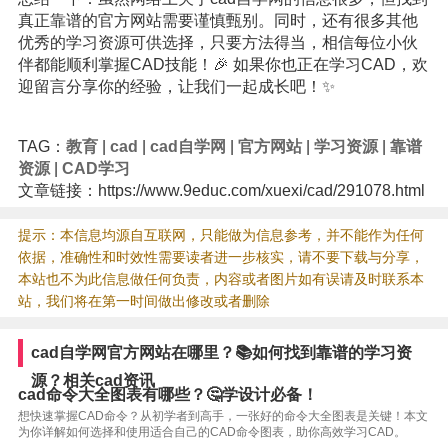
真正靠谱的官方网站需要谨慎甄别。同时，还有很多其他
优秀的学习资源可供选择，只要方法得当，相信每位小伙
伴都能顺利掌握CAD技能！🎉 如果你也正在学习CAD，欢
迎留言分享你的经验，让我们一起成长吧！✨
TAG：
教育
|
cad
|
cad自学网
|
官方网站
|
学习资源
|
靠谱
资源
|
CAD学习
文章链接：https://www.9educ.com/xuexi/cad/291078.html
提示：本信息均源自互联网，只能做为信息参考，并不能作为任何
依据，准确性和时效性需要读者进一步核实，请不要下载与分享，
本站也不为此信息做任何负责，内容或者图片如有误请及时联系本
站，我们将在第一时间做出修改或者删除
cad自学网官方网站在哪里？📚如何找到靠谱的学习资
源？相关cad资讯
cad命令大全图表有哪些？🤔学设计必备！
想快速掌握CAD命令？从初学者到高手，一张好的命令大全图表是关键！本文
为你详解如何选择和使用适合自己的CAD命令图表，助你高效学习CAD。