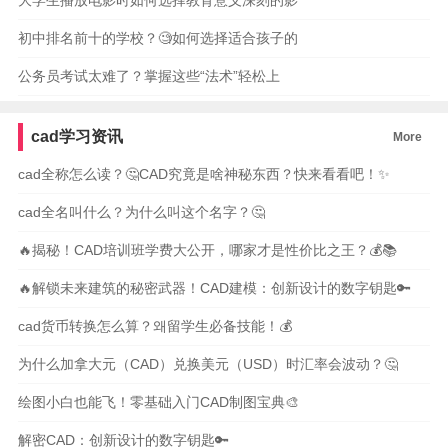
大学生播放电影时如何选择教育意义深刻的影
初中排名前十的学校？🧐如何选择适合孩子的
公务员考试太难了？掌握这些“法术”轻松上
cad学习资讯
More
cad全称怎么读？🤔CAD究竟是啥神秘东西？快来看看吧！✨
cad全名叫什么？为什么叫这个名字？🤔
🔥揭秘！CAD培训班学费大公开，哪家才是性价比之王？💰📚
🔥解锁未来建筑的秘密武器！CAD建模：创新设计的数字钥匙🔑
cad货币转换怎么算？왜留学生必备技能！💰
为什么加拿大元（CAD）兑换美元（USD）时汇率会波动？🤔
绘图小白也能飞！零基础入门CAD制图宝典🎨
解密CAD：创新设计的数字钥匙🔑