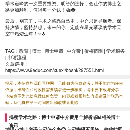
学术巅峰的一次重要投资。明智的选择，会让你的博士之
路更加顺利，值得每一分钱！🚀🎓
最后，别忘了，学术之路靠自己走，中介只是导航者。保
持热情，坚持梦想，未来的你，定能在星光璀璨的学术天
空中熠熠生辉！✨🌟
TAG：
教育
|
博士
|
博士申请
|
中介费
|
价格范围
|
学术服务
|
申请流程
文章链接：
https://www.9educ.com/xuexi/boshi/297551.html
提示：本信息均源自互联网，只能做为信息参考，并不能作为任何
依据，准确性和时效性需要读者进一步核实，请不要下载与分享，
本站也不为此信息做任何负责，内容或者图片如有误请及时联系本
站，我们将在第一时间做出修改或者删除
揭秘学术之路：博士申请中介费用全解析💰📊相关博士
资讯
地理小博士密码忘记怎么办🧐 忘记密码不用慌，教你找回