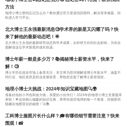
方法
地理小博士密码忘记怎么办？教你通过官方渠道找回密码，解决登录难题，轻
松进入学习平台。
北大博士王永强最新消息🧐学术界的新星又闪耀了吗？快
来了解他的最新动态吧！🌟
北大博士王永强的最新研究动态和学术成果，从科研方向到社会影响，为你全
面解读这位学术新星的成长轨迹。
博士年薪一般是多少万？📚揭秘博士薪资水平，快来了
解！🧐
博士学历在就业市场上备受关注，本文将为您详细解读博士年薪水平，涵盖不
同行业、地区差异及职业发展前景，帮助您全面了解博士薪资现状。
地理小博士大挑战：2024年知识宝藏地图🔍🌍
准备好你的小书包和放大镜，亲爱的小伙伴们！2024年的地理小博士竞赛题库
来啦！🌟这份精心编纂的知识宝典，将带你游历地球的每一个角落，挖掘那些
隐藏在地图背后的秘密！🚀📚
工科博士服图片长什么样？🎓有哪些细节需要注意？快来
围观！📸