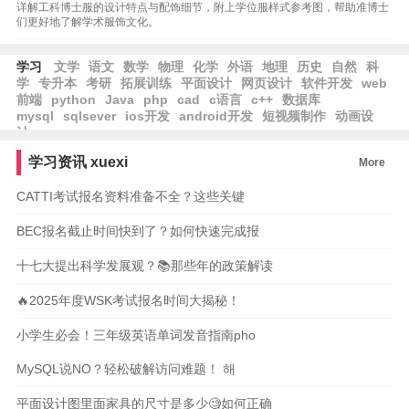
详解工科博士服的设计特点与配饰细节，附上学位服样式参考图，帮助准博士
们更好地了解学术服饰文化。
学习
文学
语文
数学
物理
化学
外语
地理
历史
自然
科
学
专升本
考研
拓展训练
平面设计
网页设计
软件开发
web
前端
python
Java
php
cad
c语言
c++
数据库
mysql
sqlsever
ios开发
android开发
短视频制作
动画设
计
学习资讯
xuexi
More
CATTI考试报名资料准备不全？这些关键
BEC报名截止时间快到了？如何快速完成报
十七大提出科学发展观？📚那些年的政策解读
🔥2025年度WSK考试报名时间大揭秘！
小学生必会！三年级英语单词发音指南pho
MySQL说NO？轻松破解访问难题！ 해
平面设计图里面家具的尺寸是多少🧐如何正确