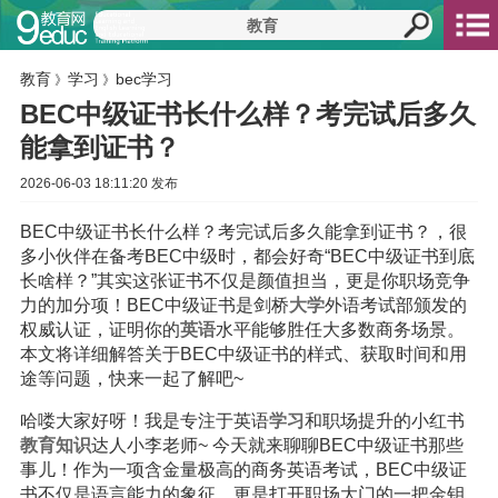
教育
学习
bec学习
》
》
BEC中级证书长什么样？考完试后多久
能拿到证书？
2026-06-03 18:11:20 发布
BEC中级证书长什么样？考完试后多久能拿到证书？，很
多小伙伴在备考BEC中级时，都会好奇“BEC中级证书到底
长啥样？”其实这张证书不仅是颜值担当，更是你职场竞争
力的加分项！BEC中级证书是剑桥
大学
外语考试部颁发的
权威认证，证明你的
英语
水平能够胜任大多数商务场景。
本文将详细解答关于BEC中级证书的样式、获取时间和用
途等问题，快来一起了解吧~
哈喽大家好呀！我是专注于英语
学习
和职场提升的小红书
教育
知识
达人小李老师~ 今天就来聊聊BEC中级证书那些
事儿！作为一项含金量极高的商务英语考试，BEC中级证
书不仅是语言能力的象征，更是打开职场大门的一把金钥