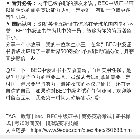
🌟
晋升必备：
对于已经在职的朋友来说，BEC中级证书可
以证明你的商务英语能力达到一定标准，有助于争取更多
晋升机会。
🌟
国际认可：
剑桥英语五级证书体系在全球范围内享有盛
誉，BEC中级证书作为其中的一员，能够为你的简历增色
不少。
分享一个小故事：我的一位学生小王，在拿到BEC中级证
书后成功应聘了一家世界500强企业的销售助理岗位，月薪
直接翻倍！💪
总结一下，BEC中级证书不仅颜值高，而且实用性强，是
提升职场竞争力的重要工具。虽然从考试到拿证需要一定
时间，但只要坚持努力，最终收获的不仅是证书，还有更
自信的自己！如果你对BEC中级考试有任何疑问，欢迎随
时留言互动，我会第一时间为你解答哦~ 😊
TAG：
教育
|
bec
|
BEC中级证书
|
商务英语考试
|
证书样
式
|
考试时间安排
|
职场英语技能
文章链接：https://www.9educ.com/xuexi/bec/291633.html