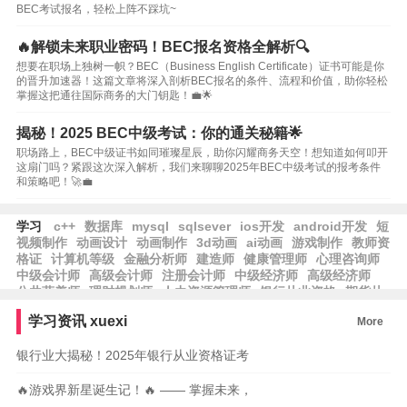
BEC考试报名，轻松上阵不踩坑~
🔥解锁未来职业密码！BEC报名资格全解析🔍
想要在职场上独树一帜？BEC（Business English Certificate）证书可能是你
的晋升加速器！这篇文章将深入剖析BEC报名的条件、流程和价值，助你轻松
掌握这把通往国际商务的大门钥匙！💼🌟
揭秘！2025 BEC中级考试：你的通关秘籍🌟
职场路上，BEC中级证书如同璀璨星辰，助你闪耀商务天空！想知道如何叩开
这扇门吗？紧跟这次深入解析，我们来聊聊2025年BEC中级考试的报考条件
和策略吧！🚀💼
学习
c++
数据库
mysql
sqlsever
ios开发
android开发
短
视频制作
动画设计
动画制作
3d动画
ai动画
游戏制作
教师资
格证
计算机等级
金融分析师
建造师
健康管理师
心理咨询师
中级会计师
高级会计师
注册会计师
中级经济师
高级经济师
公共营养师
理财规划师
人力资源管理师
银行从业资格
期货从
业资格
基金从业资格
保育师
学习资讯
xuexi
More
银行业大揭秘！2025年银行从业资格证考
🔥游戏界新星诞生记！🔥 —— 掌握未来，