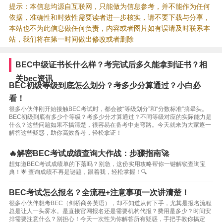
提示：本信息均源自互联网，只能做为信息参考，并不能作为任何
依据，准确性和时效性需要读者进一步核实，请不要下载与分享，
本站也不为此信息做任何负责，内容或者图片如有误请及时联系本
站，我们将在第一时间做出修改或者删除
BEC中级证书长什么样？考完试后多久能拿到证书？相
关bec资讯
BEC初级等级到底怎么划分？考多少分算通过？小白必
看！
很多小伙伴刚开始接触BEC考试时，都会被“等级划分”和“分数标准”搞晕头。
BEC初级到底有多少个等级？考多少分才算通过？不同等级对应的实际能力是
什么？这些问题如果不搞清楚，很容易在备考中走弯路。今天就来为大家逐一
解答这些疑惑，助你高效备考，轻松拿证！
🔥解密BEC考试成绩查询大作战：步骤指南🚀
想知道BEC考试成绩单的下落吗？别急，这份实用攻略帮你一键解锁查询宝
典！🌟 查询成绩不再是谜题，跟着我，轻松掌握！🔍
BEC考试怎么报名？全流程+注意事项一次讲清楚！
很多小伙伴想考BEC（剑桥商务英语），却不知道从何下手，尤其是报名流程
总是让人一头雾水。是直接官网报名还是需要机构代报？费用是多少？时间安
排需要注意什么？别担心！今天一次性为你解答所有疑惑，手把手教你搞定