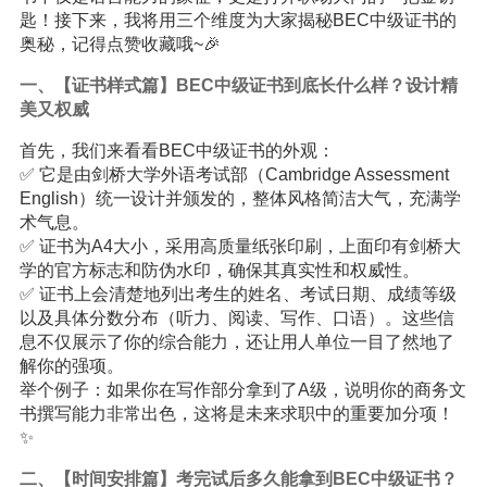
匙！接下来，我将用三个维度为大家揭秘BEC中级证书的
奥秘，记得点赞收藏哦~🎉
一、【证书样式篇】BEC中级证书到底长什么样？设计精
美又权威
首先，我们来看看BEC中级证书的外观：
✅ 它是由剑桥大学外语考试部（Cambridge Assessment
English）统一设计并颁发的，整体风格简洁大气，充满学
术气息。
✅ 证书为A4大小，采用高质量纸张印刷，上面印有剑桥大
学的官方标志和防伪水印，确保其真实性和权威性。
✅ 证书上会清楚地列出考生的姓名、考试日期、成绩等级
以及具体分数分布（听力、阅读、写作、口语）。这些信
息不仅展示了你的综合能力，还让用人单位一目了然地了
解你的强项。
举个例子：如果你在写作部分拿到了A级，说明你的商务文
书撰写能力非常出色，这将是未来求职中的重要加分项！
✨
二、【时间安排篇】考完试后多久能拿到BEC中级证书？