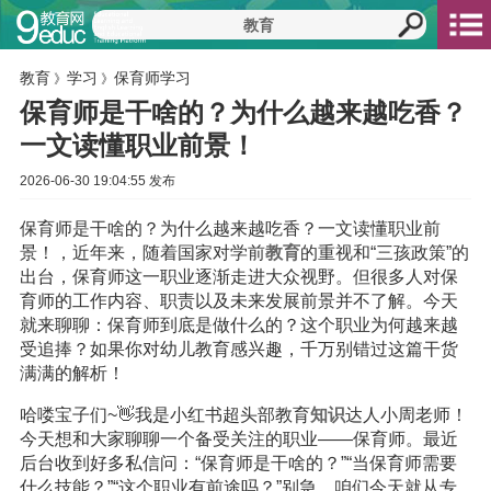
教育
学习
保育师学习
》
》
保育师是干啥的？为什么越来越吃香？
一文读懂职业前景！
2026-06-30 19:04:55 发布
保育师是干啥的？为什么越来越吃香？一文读懂职业前
景！，近年来，随着国家对学前
教育
的重视和“三孩政策”的
出台，保育师这一职业逐渐走进大众视野。但很多人对保
育师的工作内容、职责以及未来发展前景并不了解。今天
就来聊聊：保育师到底是做什么的？这个职业为何越来越
受追捧？如果你对幼儿教育感兴趣，千万别错过这篇干货
满满的解析！
哈喽宝子们~👋我是小红书超头部教育
知识
达人小周老师！
今天想和大家聊聊一个备受关注的职业——保育师。最近
后台收到好多私信问：“保育师是干啥的？”“当保育师需要
什么技能？”“这个职业有前途吗？”别急，咱们今天就从专