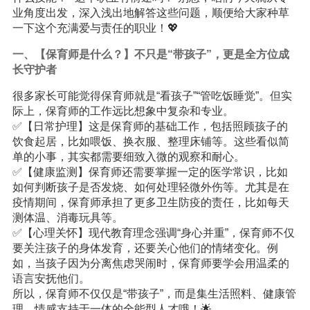
业角度出发，深入浅出地解答这些问题，顺便给大家种草
一下这个充满爱与责任的职业！💖
一、【保育师是什么？】不只是“带孩子”，更是全方位成
长守护者
很多家长可能觉得保育师就是“看孩子”“管吃饭睡觉”。但实
际上，保育师的工作远比想象中复杂和专业。
✅【日常护理】这是保育师的基础工作，包括照顾孩子的
饮食起居，比如喂饭、换衣服、整理床铺等。这些看似简
单的小事，其实都需要细致入微的观察和耐心。
✅【健康监测】保育师还需要掌握一定的医学常识，比如
如何判断孩子是否发烧、如何处理轻微外伤等。尤其是在
疫情期间，保育师承担了更多卫生防疫的责任，比如每天
测体温、消毒玩具等。
✅【心理关怀】现代教育理念强调“身心并重”，保育师不仅
要关注孩子的身体发育，还要关心他们的情绪变化。例
如，当孩子因为分离焦虑哭闹时，保育师要学会用温柔的
语言安抚他们。
所以，保育师不仅仅是“带孩子”，而是集生活照料、健康管
理、情感支持于一体的全能型人才哦！🌟