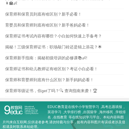
👩‍🏫👶
保育师和保育员到底有啥区别？新手必看！
育婴员和保育师到底有啥区别？新手爸妈必看！
保育师证书考试内容有哪些？小白如何快速上手备考？
揭秘！三级保育师证书：职场敲门砖还是锦上添花？🌟
保育师新手指南：揭秘初级培训的必修课📚👶!
保育师证书和幼儿教师证有啥区别？考证小白必看！
保育师和育婴师到底有什么区别？新手妈妈必看！
保育师等级证书，你get了吗？🔍 查询指南来袭！🏆
EDUC教育是在线
中小学智慧学习
,
高考志愿填报
,
英语学习
,
大学排行榜
,
出国留学
,
海外移民
,
学校排
名
,
在线教育
等在线知识学习平台。本站内容和图
片均来自互联网,仅供读者参考,请勿转载与分享，如有内容和图片有误或者涉及侵
权请及时联系本站处理。