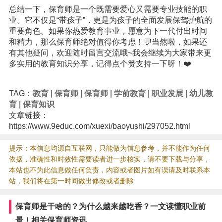
总结一下，保育师是一个既需要爱心又需要专业技能的职
业。它不仅是“带孩子”，更是为孩子的全面发展保驾护航的
重要角色。如果你热爱教育事业，愿意为下一代付出时间
和精力，那么保育师绝对值得你考虑！💬当然啦，如果还
有其他疑问，欢迎随时留言交流哦~我会继续为大家带来更
多实用的教育知识分享，记得点个赞支持一下呀！❤️
TAG：
教育
|
保育师
|
保育师
|
学前教育
|
职业发展
|
幼儿教
育
|
保育知识
文章链接：
https://www.9educ.com/xuexi/baoyushi/297052.html
提示：本信息均源自互联网，只能做为信息参考，并不能作为任何
依据，准确性和时效性需要读者进一步核实，请不要下载与分享，
本站也不为此信息做任何负责，内容或者图片如有误请及时联系本
站，我们将在第一时间做出修改或者删除
保育师是干啥的？为什么越来越吃香？一文读懂职业前
景！相关保育师资讯