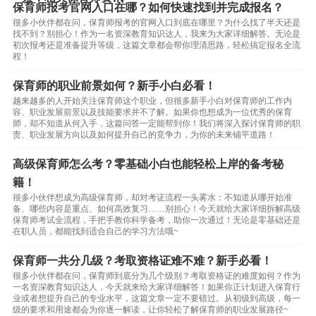
保育师报考官网入口在哪？如何快速找到并完成报名？
很多小伙伴都在问，保育师报考的官网入口到底在哪里？为什么找了半天还是
找不到？别担心！作为一名资深教育知识达人，我来为大家详细解答。无论是
初次报考还是准备提升等级，这篇文章都会帮你理清思路，轻松搞定报名全流
程！
保育师的职业前景如何？新手小白必看！
越来越多的人开始关注保育师这个职业，但很多新手小白对保育师的工作内
容、职业发展前景以及技能要求并不了解。如果你也想成为一位优秀的保育
师，却不知道从何入手，这篇问答一定能帮到你！我们将深入探讨保育师的职
责、职业发展方向以及如何提升自己的竞争力，为你的未来铺平道路！
高级保育师怎么考？零基础小白也能轻松上岸的备考秘
籍！
很多小伙伴想成为高级保育师，却对考证流程一头雾水：不知道从哪开始准
备、哪些内容是重点、如何高效复习……别担心！今天就给大家详细拆解高级
保育师考试全流程，手把手教你科学备考，助你一次通过！无论是零基础还是
在职人员，都能找到适合自己的学习方法哦~
保育师一共分几级？考取资格证难不难？新手必看！
很多小伙伴都在问，保育师到底分为几个级别？考取资格证的难度如何？作为
一名资深教育知识达人，今天就来给大家详细解答！如果你正计划进入保育行
业或者想提升自己的专业水平，这篇文章一定不要错过。从初级到高级，每一
级的要求和用途都会为你逐一解读，让你轻松了解保育师的职业发展路径~