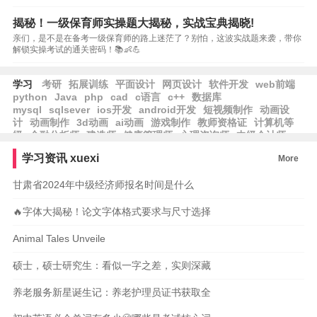
揭秘！一级保育师实操题大揭秘，实战宝典揭晓!
亲们，是不是在备考一级保育师的路上迷茫了？别怕，这波实战题来袭，带你
解锁实操考试的通关密码！📚👶💪
学习
考研
拓展训练
平面设计
网页设计
软件开发
web前端
python
Java
php
cad
c语言
c++
数据库
mysql
sqlsever
ios开发
android开发
短视频制作
动画设
计
动画制作
3d动画
ai动画
游戏制作
教师资格证
计算机等
级
金融分析师
建造师
健康管理师
心理咨询师
中级会计师
学习资讯
xuexi
More
甘肃省2024年中级经济师报名时间是什么
🔥字体大揭秘！论文字体格式要求与尺寸选择
Animal Tales Unveile
硕士，硕士研究生：看似一字之差，实则深藏
养老服务新星诞生记：养老护理员证书获取全