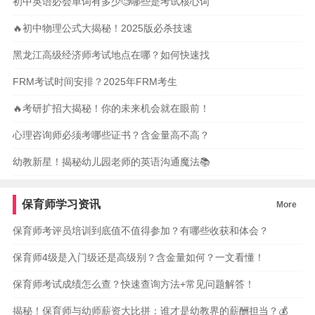
初中英语必会单词有多少🧐哪些是考试核心词
🔥初中物理公式大揭秘！2025版必杀技速
黑龙江高级经济师考试地点在哪？如何快速找
FRM考试时间安排？2025年FRM考生
🔥考研扩招大揭秘！你的未来机会就在眼前！
心理咨询师必须考哪些证书？含金量高不高？
幼教新星！揭秘幼儿园老师的英语沟通魔法📚
保育师学习资讯
More
保育师考评员培训到底值不值得参加？有哪些收获和体会？
保育师4级是入门级还是高级别？含金量如何？一文看懂！
保育师考试成绩怎么查？快速查询方法+常见问题解答！
揭秘！保育师与幼师薪资大比拼：谁才是幼教界的薪酬担当？💰