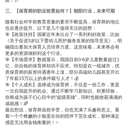
险！🩺
三、【保育师的职业前景如何？】朝阳行业，未来可期
随着社会对学前教育质量的要求不断提高，保育师的地位
也在逐步提升。以下是几个值得关注的趋势：
🎯【政策扶持】国家近年来出台了一系列利好政策，比如
《关于促进3岁以下婴幼儿照护服务发展的指导意见》，明
确指出要加大保育人员培养力度。这意味着，未来将会有
更多的资源倾斜到这个行业。
🎯【市场需求】数据显示，我国目前0-6岁儿童数量超过1
亿，但合格的保育师却供不应求。特别是在一线城市，优
质保育师的薪资待遇逐年上涨，部分高端幼儿园甚至开出
了年薪15万以上的条件吸引人才！💰
🎯【个人成长】选择成为保育师，不仅是一份工作，更是
一次自我提升的机会。通过不断学习新知识、积累经验，
你将成为孩子们心目中的“超级英雄”，同时也能收获满满的
成就感！🌈
最后想说，保育师虽然辛苦，但也充满了乐趣和意义。看
着一个个稚嫩的小脸蛋在你的陪伴下茁壮成长，那种满足
感是无法用金钱衡量的！✨