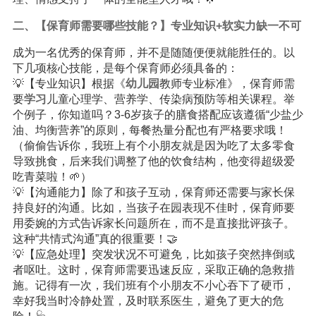
二、【保育师需要哪些技能？】专业知识+软实力缺一不可
成为一名优秀的保育师，并不是随随便便就能胜任的。以
下几项核心技能，是每个保育师必须具备的：
💡【专业知识】根据《
幼儿园
教师专业标准》，保育师需
要
学习
儿童心理学、营养学、传染病预防等相关课程。举
个例子，你知道吗？3-6岁孩子的膳食搭配应该遵循“少盐少
油、均衡营养”的原则，每餐热量分配也有严格要求哦！
（偷偷告诉你，我班上有个小朋友就是因为吃了太多零食
导致挑食，后来我们调整了他的饮食结构，他变得超级爱
吃青菜啦！🌱）
💡【沟通能力】除了和孩子互动，保育师还需要与家长保
持良好的沟通。比如，当孩子在园表现不佳时，保育师要
用委婉的方式告诉家长问题所在，而不是直接批评孩子。
这种“共情式沟通”真的很重要！🤝
💡【应急处理】突发状况不可避免，比如孩子突然摔倒或
者呕吐。这时，保育师需要迅速反应，采取正确的急救措
施。记得有一次，我们班有个小朋友不小心吞下了硬币，
幸好我当时冷静处置，及时联系医生，避免了更大的危